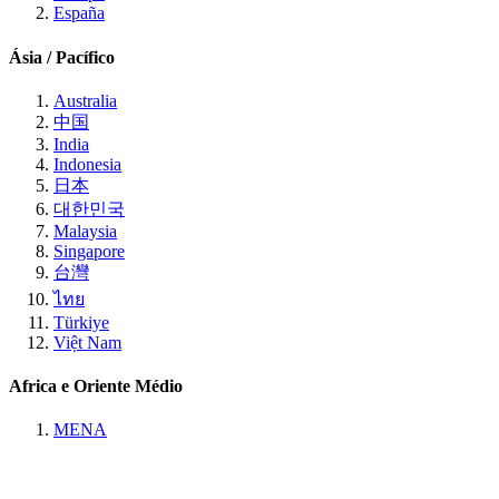
España
Ásia / Pacífico
Australia
中国
India
Indonesia
日本
대한민국
Malaysia
Singapore
台灣
ไทย
Türkiye
Việt Nam
Africa e Oriente Médio
MENA