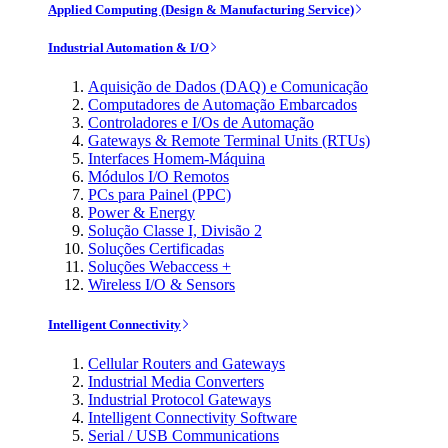
Applied Computing (Design & Manufacturing Service)
Industrial Automation & I/O
Aquisição de Dados (DAQ) e Comunicação
Computadores de Automação Embarcados
Controladores e I/Os de Automação
Gateways & Remote Terminal Units (RTUs)
Interfaces Homem-Máquina
Módulos I/O Remotos
PCs para Painel (PPC)
Power & Energy
Solução Classe I, Divisão 2
Soluções Certificadas
Soluções Webaccess +
Wireless I/O & Sensors
Intelligent Connectivity
Cellular Routers and Gateways
Industrial Media Converters
Industrial Protocol Gateways
Intelligent Connectivity Software
Serial / USB Communications