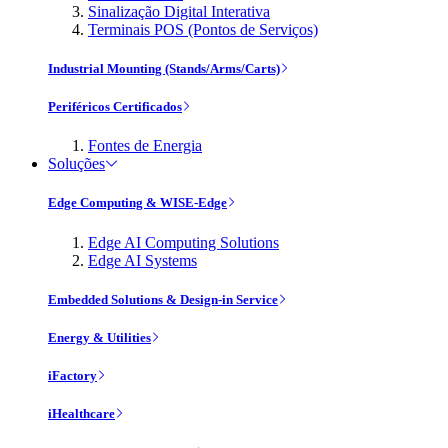
Sinalização Digital Interativa
Terminais POS (Pontos de Serviços)
Industrial Mounting (Stands/Arms/Carts)
Periféricos Certificados
Fontes de Energia
Soluções
Edge Computing & WISE-Edge
Edge AI Computing Solutions
Edge AI Systems
Embedded Solutions & Design-in Service
Energy & Utilities
iFactory
iHealthcare