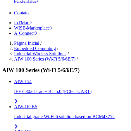
Funcionários
Contato
IoTMart
WISE-Marketplace
A-Connect
Página Inicial
/
Embedded Computing
/
Industrial Wireless Solutions
/
AIW 100 Series (Wi-Fi 5/6/6E/7)
/
AIW 100 Series (Wi-Fi 5/6/6E/7)
AIW-154
IEEE 802.11 ac + BT 5.0 (PCIe - UART)
AIW-162BS
Industrial grade Wi-Fi 6 solution based on BCM43752