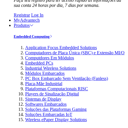
Faça seu registro para ter acesso rápido às informações da
sua conta 24 horas por dia, 7 dias por semana.
Registrar
Log In
MyAdvantech
Produtos
Embedded Computing
Application Focus Embedded Solutions
Computadores de Placa Única (SBC) e Extensão MI/O
Computdores Em Módulos
Embedded PCs
Industrial Wireless Solutions
Módulos Embarcados
PC Box Embarcado Sem Ventilação (Fanless)
Placa-Mãe Industrial
Plataformas Computacionais RISC
Players de Sinalização Digital
Sistemas de Display
Softwares Embarcados
Soluções das Plataformas Gaming
Soluções Embarcadas IoT
Wireless ePaper Display Solutions