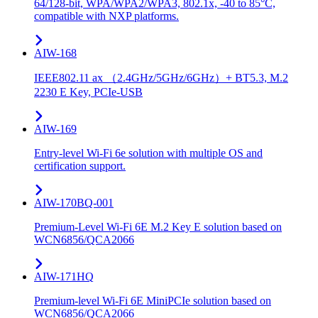
64/128-bit, WPA/WPA2/WPA3, 802.1x, -40 to 85°C,
compatible with NXP platforms.
AIW-168
IEEE802.11 ax （2.4GHz/5GHz/6GHz）+ BT5.3, M.2
2230 E Key, PCIe-USB
AIW-169
Entry-level Wi-Fi 6e solution with multiple OS and
certification support.
AIW-170BQ-001
Premium-Level Wi-Fi 6E M.2 Key E solution based on
WCN6856/QCA2066
AIW-171HQ
Premium-level Wi-Fi 6E MiniPCIe solution based on
WCN6856/QCA2066