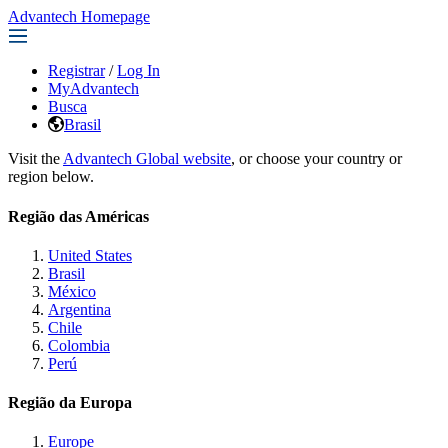
Advantech Homepage
Registrar
/
Log In
MyAdvantech
Busca
Brasil
Visit the
Advantech Global website
, or choose your country or
region below.
Região das Américas
United States
Brasil
México
Argentina
Chile
Colombia
Perú
Região da Europa
Europe