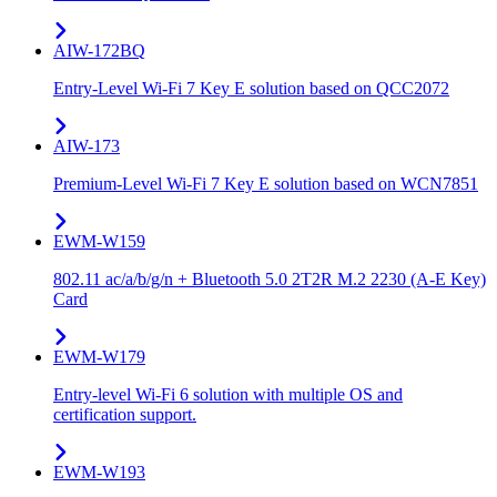
AIW-172BQ
Entry-Level Wi-Fi 7 Key E solution based on QCC2072
AIW-173
Premium-Level Wi-Fi 7 Key E solution based on WCN7851
EWM-W159
802.11 ac/a/b/g/n + Bluetooth 5.0 2T2R M.2 2230 (A-E Key)
Card
EWM-W179
Entry-level Wi-Fi 6 solution with multiple OS and
certification support.
EWM-W193