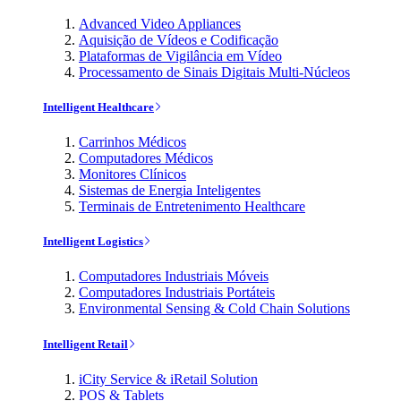
Advanced Video Appliances
Aquisição de Vídeos e Codificação
Plataformas de Vigilância em Vídeo
Processamento de Sinais Digitais Multi-Núcleos
Intelligent Healthcare
Carrinhos Médicos
Computadores Médicos
Monitores Clínicos
Sistemas de Energia Inteligentes
Terminais de Entretenimento Healthcare
Intelligent Logistics
Computadores Industriais Móveis
Computadores Industriais Portáteis
Environmental Sensing & Cold Chain Solutions
Intelligent Retail
iCity Service & iRetail Solution
POS & Tablets