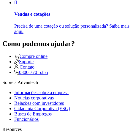
Vendas e cotações
Precisa de uma cotação ou solução personalizada? Saiba mais
aqui.
Como podemos ajudar?
Compre online
Suporte
Contato
0800-770-5355
Sobre a Advantech
Informações sobre a empresa
Notícias corporativas
Relações com investidores
Cidadania Corporativa (ESG)
Busca de Empregos
Funcionários
Resources