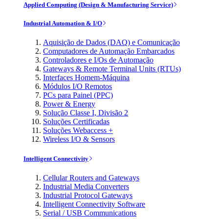
Applied Computing (Design & Manufacturing Service)
Industrial Automation & I/O
Aquisição de Dados (DAQ) e Comunicação
Computadores de Automação Embarcados
Controladores e I/Os de Automação
Gateways & Remote Terminal Units (RTUs)
Interfaces Homem-Máquina
Módulos I/O Remotos
PCs para Painel (PPC)
Power & Energy
Solução Classe I, Divisão 2
Soluções Certificadas
Soluções Webaccess +
Wireless I/O & Sensors
Intelligent Connectivity
Cellular Routers and Gateways
Industrial Media Converters
Industrial Protocol Gateways
Intelligent Connectivity Software
Serial / USB Communications