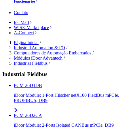
Funcionários
Contato
IoTMart
WISE-Marketplace
A-Connect
Página Inicial
/
Industrial Automation & I/O
/
Computadores de Automação Embarcados
/
Módulos iDoor Advantech
/
Industrial Fieldbus
/
Industrial Fieldbus
PCM-26D1DB
iDoor Module: 1-Port Hilscher netX100 FieldBus mPCIe,
PROFIBUS, DB9
PCM-26D2CA
iDoor Module: 2-Ports Isolated CANBus mPCIe, DB9