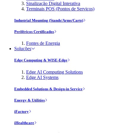
Sinalização Digital Interativa
Terminais POS (Pontos de Serviços)
Industrial Mounting (Stands/Arms/Carts)
Periféricos Certificados
Fontes de Energia
Soluções
Edge Computing & WISE-Edge
Edge AI Computing Solutions
Edge AI Systems
Embedded Solutions & Design-in Service
Energy & Utilities
iFactory
iHealthcare