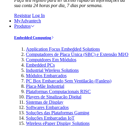
Faça seu registro para ter acesso rápido às informações da
sua conta 24 horas por dia, 7 dias por semana.
Registrar
Log In
MyAdvantech
Produtos
Embedded Computing
Application Focus Embedded Solutions
Computadores de Placa Única (SBC) e Extensão MI/O
Computdores Em Módulos
Embedded PCs
Industrial Wireless Solutions
Módulos Embarcados
PC Box Embarcado Sem Ventilação (Fanless)
Placa-Mãe Industrial
Plataformas Computacionais RISC
Players de Sinalização Digital
Sistemas de Display
Softwares Embarcados
Soluções das Plataformas Gaming
Soluções Embarcadas IoT
Wireless ePaper Display Solutions