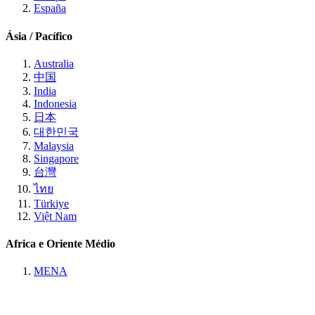
España
Ásia / Pacífico
Australia
中国
India
Indonesia
日本
대한민국
Malaysia
Singapore
台灣
ไทย
Türkiye
Việt Nam
Africa e Oriente Médio
MENA