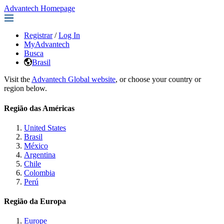
Advantech Homepage
Registrar
/
Log In
MyAdvantech
Busca
Brasil
Visit the
Advantech Global website
, or choose your country or
region below.
Região das Américas
United States
Brasil
México
Argentina
Chile
Colombia
Perú
Região da Europa
Europe