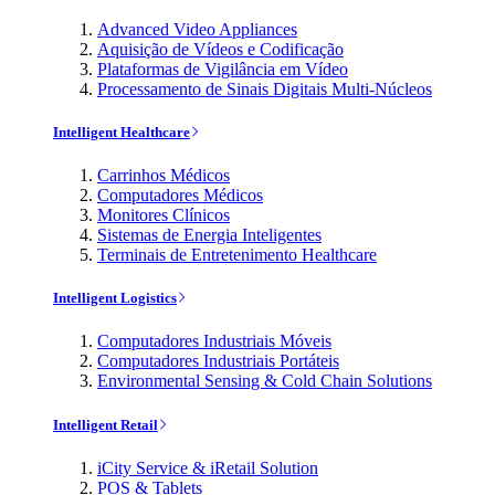
Advanced Video Appliances
Aquisição de Vídeos e Codificação
Plataformas de Vigilância em Vídeo
Processamento de Sinais Digitais Multi-Núcleos
Intelligent Healthcare
Carrinhos Médicos
Computadores Médicos
Monitores Clínicos
Sistemas de Energia Inteligentes
Terminais de Entretenimento Healthcare
Intelligent Logistics
Computadores Industriais Móveis
Computadores Industriais Portáteis
Environmental Sensing & Cold Chain Solutions
Intelligent Retail
iCity Service & iRetail Solution
POS & Tablets