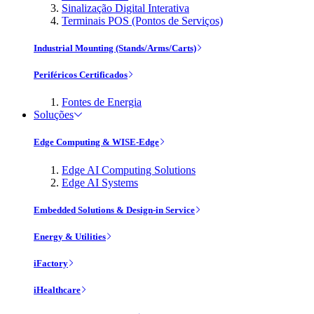
Sinalização Digital Interativa
Terminais POS (Pontos de Serviços)
Industrial Mounting (Stands/Arms/Carts)
Periféricos Certificados
Fontes de Energia
Soluções
Edge Computing & WISE-Edge
Edge AI Computing Solutions
Edge AI Systems
Embedded Solutions & Design-in Service
Energy & Utilities
iFactory
iHealthcare