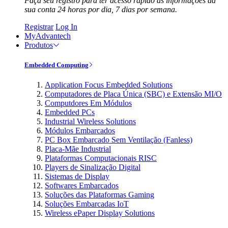
Faça seu registro para ter acesso rápido às informações da
sua conta 24 horas por dia, 7 dias por semana.
Registrar
Log In
MyAdvantech
Produtos
Embedded Computing
Application Focus Embedded Solutions
Computadores de Placa Única (SBC) e Extensão MI/O
Computdores Em Módulos
Embedded PCs
Industrial Wireless Solutions
Módulos Embarcados
PC Box Embarcado Sem Ventilação (Fanless)
Placa-Mãe Industrial
Plataformas Computacionais RISC
Players de Sinalização Digital
Sistemas de Display
Softwares Embarcados
Soluções das Plataformas Gaming
Soluções Embarcadas IoT
Wireless ePaper Display Solutions