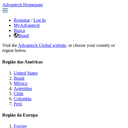
Advantech Homepage
Registrar
/
Log In
MyAdvantech
Busca
Brasil
Visit the
Advantech Global website
, or choose your country or
region below.
Região das Américas
United States
Brasil
México
Argentina
Chile
Colombia
Perú
Região da Europa
Europe