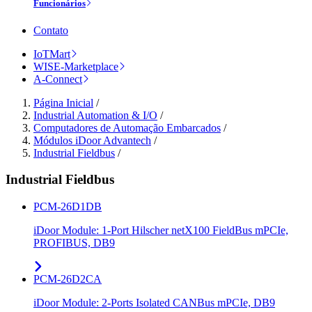
Funcionários
Contato
IoTMart
WISE-Marketplace
A-Connect
Página Inicial
/
Industrial Automation & I/O
/
Computadores de Automação Embarcados
/
Módulos iDoor Advantech
/
Industrial Fieldbus
/
Industrial Fieldbus
PCM-26D1DB
iDoor Module: 1-Port Hilscher netX100 FieldBus mPCIe,
PROFIBUS, DB9
PCM-26D2CA
iDoor Module: 2-Ports Isolated CANBus mPCIe, DB9