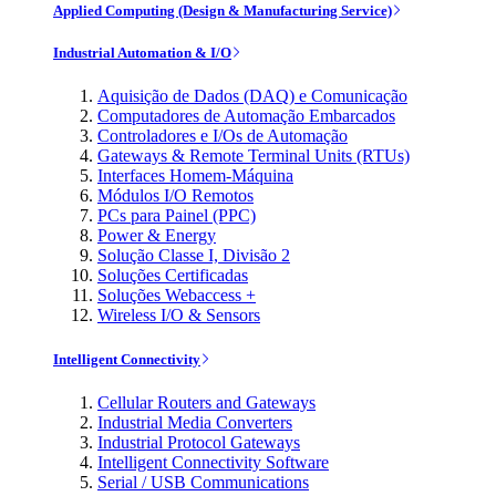
Applied Computing (Design & Manufacturing Service)
Industrial Automation & I/O
Aquisição de Dados (DAQ) e Comunicação
Computadores de Automação Embarcados
Controladores e I/Os de Automação
Gateways & Remote Terminal Units (RTUs)
Interfaces Homem-Máquina
Módulos I/O Remotos
PCs para Painel (PPC)
Power & Energy
Solução Classe I, Divisão 2
Soluções Certificadas
Soluções Webaccess +
Wireless I/O & Sensors
Intelligent Connectivity
Cellular Routers and Gateways
Industrial Media Converters
Industrial Protocol Gateways
Intelligent Connectivity Software
Serial / USB Communications