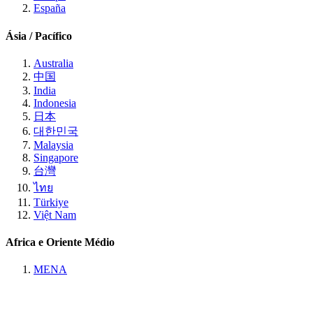
España
Ásia / Pacífico
Australia
中国
India
Indonesia
日本
대한민국
Malaysia
Singapore
台灣
ไทย
Türkiye
Việt Nam
Africa e Oriente Médio
MENA