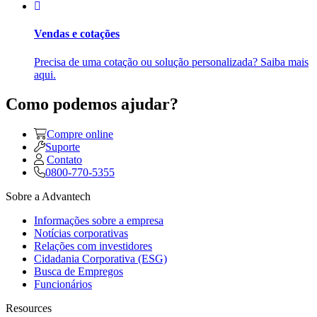
Vendas e cotações
Precisa de uma cotação ou solução personalizada? Saiba mais
aqui.
Como podemos ajudar?
Compre online
Suporte
Contato
0800-770-5355
Sobre a Advantech
Informações sobre a empresa
Notícias corporativas
Relações com investidores
Cidadania Corporativa (ESG)
Busca de Empregos
Funcionários
Resources