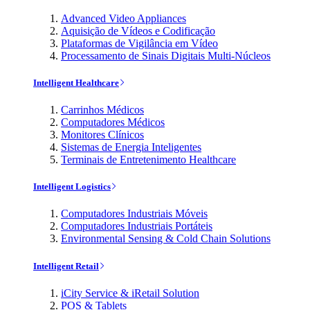
Advanced Video Appliances
Aquisição de Vídeos e Codificação
Plataformas de Vigilância em Vídeo
Processamento de Sinais Digitais Multi-Núcleos
Intelligent Healthcare
Carrinhos Médicos
Computadores Médicos
Monitores Clínicos
Sistemas de Energia Inteligentes
Terminais de Entretenimento Healthcare
Intelligent Logistics
Computadores Industriais Móveis
Computadores Industriais Portáteis
Environmental Sensing & Cold Chain Solutions
Intelligent Retail
iCity Service & iRetail Solution
POS & Tablets