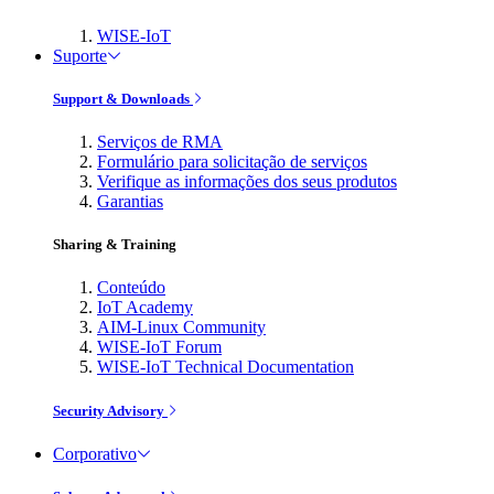
WISE-IoT
Suporte
Support & Downloads
Serviços de RMA
Formulário para solicitação de serviços
Verifique as informações dos seus produtos
Garantias
Sharing & Training
Conteúdo
IoT Academy
AIM-Linux Community
WISE-IoT Forum
WISE-IoT Technical Documentation
Security Advisory
Corporativo