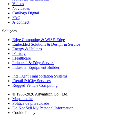
Vídeos
Novidades
Catálogo Digital
FAQ
A-connect
Soluções
Edge Computing & WISE-Edge
Embedded Solutions & Design-in Service
Energy & Utilities
iFactory
iHealthcare
Industrial & Edge Servers
Industrial Equipment Builder
Intelligent Transportation Systems
iRetail & iCity Services
Rugged Vehicle Computing
© 1983-2026 Advantech Co., Ltd.
Mapa do site
Política de privacidade
Do Not Sell My Personal Information
Cookie Policy