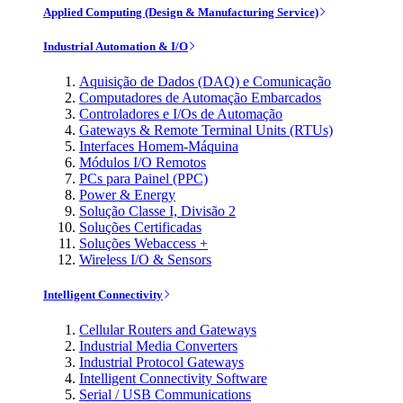
Applied Computing (Design & Manufacturing Service)
Industrial Automation & I/O
Aquisição de Dados (DAQ) e Comunicação
Computadores de Automação Embarcados
Controladores e I/Os de Automação
Gateways & Remote Terminal Units (RTUs)
Interfaces Homem-Máquina
Módulos I/O Remotos
PCs para Painel (PPC)
Power & Energy
Solução Classe I, Divisão 2
Soluções Certificadas
Soluções Webaccess +
Wireless I/O & Sensors
Intelligent Connectivity
Cellular Routers and Gateways
Industrial Media Converters
Industrial Protocol Gateways
Intelligent Connectivity Software
Serial / USB Communications