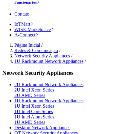
Funcionários
Contato
IoTMart
WISE-Marketplace
A-Connect
Página Inicial
/
Redes & Comunicação
/
Network Security Appliances
/
1U Rackmount Network Appliances
/
Network Security Appliances
2U Rackmount Network Appliances
2U Intel Xeon Series
2U AMD Series
1U Rackmount Network Appliances
1U Intel Xeon Series
1U Intel Core Series
1U Intel Atom Series
1U AMD Series
Desktop Network Appliances
OT Network Security Appliances