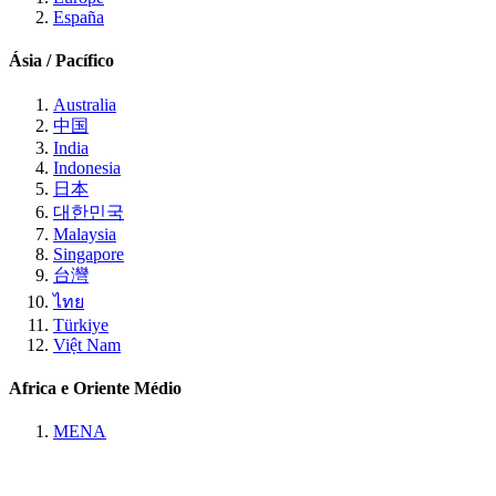
España
Ásia / Pacífico
Australia
中国
India
Indonesia
日本
대한민국
Malaysia
Singapore
台灣
ไทย
Türkiye
Việt Nam
Africa e Oriente Médio
MENA