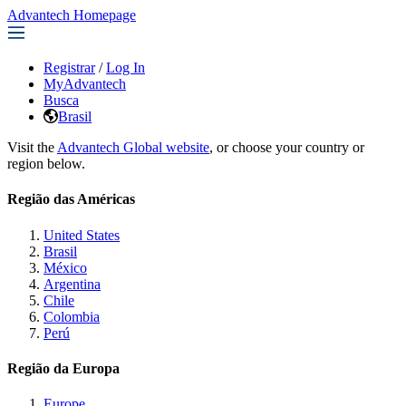
Advantech Homepage
Registrar
/
Log In
MyAdvantech
Busca
Brasil
Visit the
Advantech Global website
, or choose your country or
region below.
Região das Américas
United States
Brasil
México
Argentina
Chile
Colombia
Perú
Região da Europa
Europe