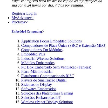
Faça seu registro para ter acesso rápido às informações da
sua conta 24 horas por dia, 7 dias por semana.
Registrar
Log In
MyAdvantech
Produtos
Embedded Computing
Application Focus Embedded Solutions
Computadores de Placa Única (SBC) e Extensão MI/O
Computdores Em Módulos
Embedded PCs
Industrial Wireless Solutions
Módulos Embarcados
PC Box Embarcado Sem Ventilação (Fanless)
Placa-Mãe Industrial
Plataformas Computacionais RISC
Players de Sinalização Digital
Sistemas de Display
Softwares Embarcados
Soluções das Plataformas Gaming
Soluções Embarcadas IoT
Wireless ePaper Display Solutions