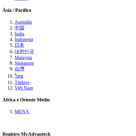
Ásia / Pacífico
Australia
中国
India
Indonesia
日本
대한민국
Malaysia
Singapore
台灣
ไทย
Türkiye
Việt Nam
Africa e Oriente Médio
MENA
Registro MyAdvantech