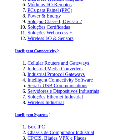
Módulos I/O Remotos
PCs para Painel (PPC)
Power & Energy
Solução Classe I, Divisão 2
Soluções Certificadas
Soluções Webaccess +
Wireless I/O & Sensors
Intelligent Connectivity
Cellular Routers and Gateways
Industrial Media Converters
Industrial Protocol Gateways
Intelligent Connectivity Software
Serial / USB Communications
Servidores e Dispositivos Industriais
Soluções Ethernet Industrial
Wireless Industrial
Intelligent Systems
Box IPC
Chassis de Computador Industrial
CPCIS, Blades VPX e Placas