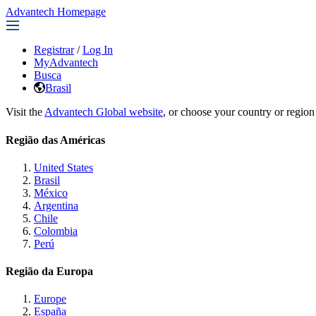
Advantech Homepage
Registrar
/
Log In
MyAdvantech
Busca
Brasil
Visit the
Advantech Global website
, or choose your country or region
Região das Américas
United States
Brasil
México
Argentina
Chile
Colombia
Perú
Região da Europa
Europe
España