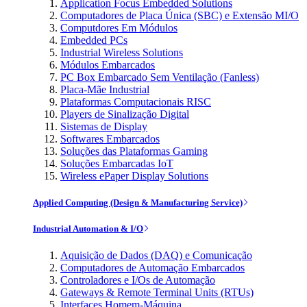
Application Focus Embedded Solutions
Computadores de Placa Única (SBC) e Extensão MI/O
Computdores Em Módulos
Embedded PCs
Industrial Wireless Solutions
Módulos Embarcados
PC Box Embarcado Sem Ventilação (Fanless)
Placa-Mãe Industrial
Plataformas Computacionais RISC
Players de Sinalização Digital
Sistemas de Display
Softwares Embarcados
Soluções das Plataformas Gaming
Soluções Embarcadas IoT
Wireless ePaper Display Solutions
Applied Computing (Design & Manufacturing Service)
Industrial Automation & I/O
Aquisição de Dados (DAQ) e Comunicação
Computadores de Automação Embarcados
Controladores e I/Os de Automação
Gateways & Remote Terminal Units (RTUs)
Interfaces Homem-Máquina