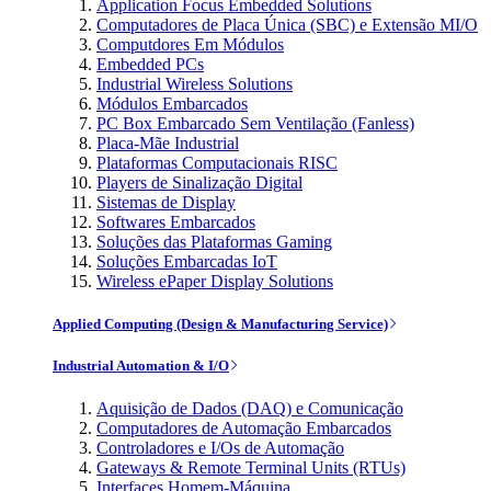
Application Focus Embedded Solutions
Computadores de Placa Única (SBC) e Extensão MI/O
Computdores Em Módulos
Embedded PCs
Industrial Wireless Solutions
Módulos Embarcados
PC Box Embarcado Sem Ventilação (Fanless)
Placa-Mãe Industrial
Plataformas Computacionais RISC
Players de Sinalização Digital
Sistemas de Display
Softwares Embarcados
Soluções das Plataformas Gaming
Soluções Embarcadas IoT
Wireless ePaper Display Solutions
Applied Computing (Design & Manufacturing Service)
Industrial Automation & I/O
Aquisição de Dados (DAQ) e Comunicação
Computadores de Automação Embarcados
Controladores e I/Os de Automação
Gateways & Remote Terminal Units (RTUs)
Interfaces Homem-Máquina