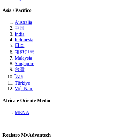
Ásia / Pacífico
Australia
中国
India
Indonesia
日本
대한민국
Malaysia
Singapore
台灣
ไทย
Türkiye
Việt Nam
Africa e Oriente Médio
MENA
Registro MyAdvantech