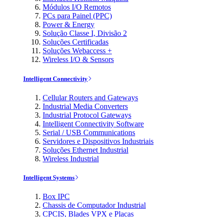
Módulos I/O Remotos
PCs para Painel (PPC)
Power & Energy
Solução Classe I, Divisão 2
Soluções Certificadas
Soluções Webaccess +
Wireless I/O & Sensors
Intelligent Connectivity
Cellular Routers and Gateways
Industrial Media Converters
Industrial Protocol Gateways
Intelligent Connectivity Software
Serial / USB Communications
Servidores e Dispositivos Industriais
Soluções Ethernet Industrial
Wireless Industrial
Intelligent Systems
Box IPC
Chassis de Computador Industrial
CPCIS, Blades VPX e Placas