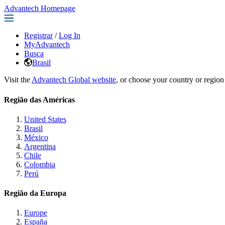
Advantech Homepage
Registrar
/
Log In
MyAdvantech
Busca
Brasil
Visit the
Advantech Global website
, or choose your country or region
Região das Américas
United States
Brasil
México
Argentina
Chile
Colombia
Perú
Região da Europa
Europe
España