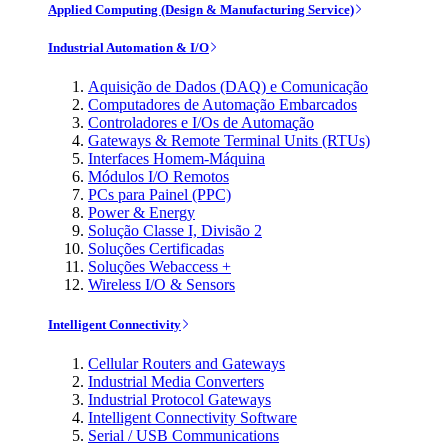
Applied Computing (Design & Manufacturing Service)
Industrial Automation & I/O
Aquisição de Dados (DAQ) e Comunicação
Computadores de Automação Embarcados
Controladores e I/Os de Automação
Gateways & Remote Terminal Units (RTUs)
Interfaces Homem-Máquina
Módulos I/O Remotos
PCs para Painel (PPC)
Power & Energy
Solução Classe I, Divisão 2
Soluções Certificadas
Soluções Webaccess +
Wireless I/O & Sensors
Intelligent Connectivity
Cellular Routers and Gateways
Industrial Media Converters
Industrial Protocol Gateways
Intelligent Connectivity Software
Serial / USB Communications