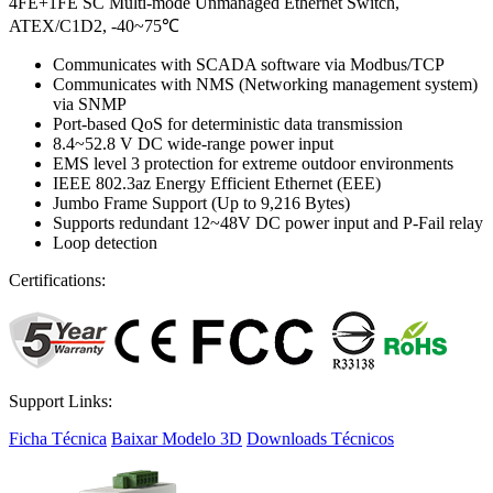
4FE+1FE SC Multi-mode Unmanaged Ethernet Switch,
ATEX/C1D2, -40~75℃
Communicates with SCADA software via Modbus/TCP
Communicates with NMS (Networking management system)
via SNMP
Port-based QoS for deterministic data transmission
8.4~52.8 V DC wide-range power input
EMS level 3 protection for extreme outdoor environments
IEEE 802.3az Energy Efficient Ethernet (EEE)
Jumbo Frame Support (Up to 9,216 Bytes)
Supports redundant 12~48V DC power input and P-Fail relay
Loop detection
Certifications:
Support Links:
Ficha Técnica
Baixar Modelo 3D
Downloads Técnicos