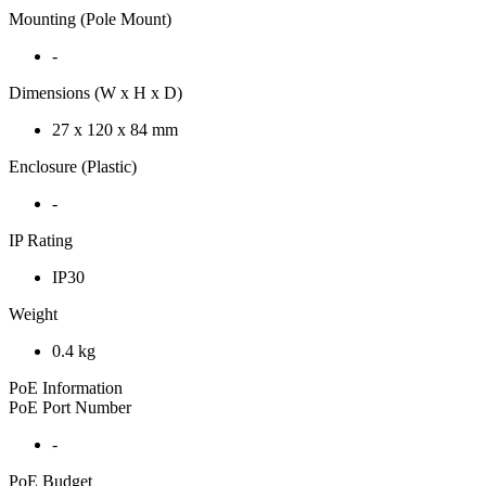
Mounting (Pole Mount)
-
Dimensions (W x H x D)
27 x 120 x 84 mm
Enclosure (Plastic)
-
IP Rating
IP30
Weight
0.4 kg
PoE Information
PoE Port Number
-
PoE Budget