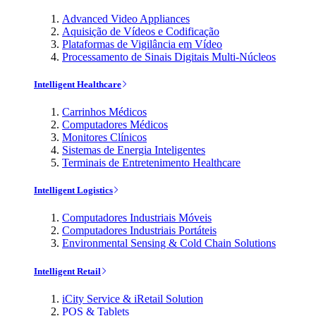
Advanced Video Appliances
Aquisição de Vídeos e Codificação
Plataformas de Vigilância em Vídeo
Processamento de Sinais Digitais Multi-Núcleos
Intelligent Healthcare
Carrinhos Médicos
Computadores Médicos
Monitores Clínicos
Sistemas de Energia Inteligentes
Terminais de Entretenimento Healthcare
Intelligent Logistics
Computadores Industriais Móveis
Computadores Industriais Portáteis
Environmental Sensing & Cold Chain Solutions
Intelligent Retail
iCity Service & iRetail Solution
POS & Tablets