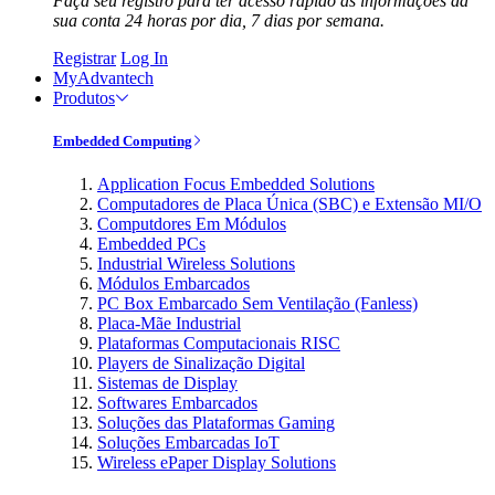
Faça seu registro para ter acesso rápido às informações da
sua conta 24 horas por dia, 7 dias por semana.
Registrar
Log In
MyAdvantech
Produtos
Embedded Computing
Application Focus Embedded Solutions
Computadores de Placa Única (SBC) e Extensão MI/O
Computdores Em Módulos
Embedded PCs
Industrial Wireless Solutions
Módulos Embarcados
PC Box Embarcado Sem Ventilação (Fanless)
Placa-Mãe Industrial
Plataformas Computacionais RISC
Players de Sinalização Digital
Sistemas de Display
Softwares Embarcados
Soluções das Plataformas Gaming
Soluções Embarcadas IoT
Wireless ePaper Display Solutions