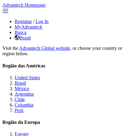
Advantech Homepage
Registrar
/
Log In
MyAdvantech
Busca
Brasil
Visit the
Advantech Global website
, or choose your country or
region below.
Região das Américas
United States
Brasil
México
Argentina
Chile
Colombia
Perú
Região da Europa
Europe