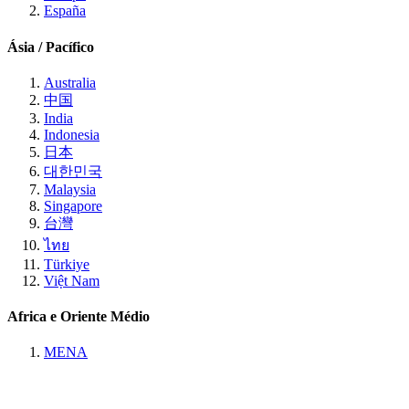
España
Ásia / Pacífico
Australia
中国
India
Indonesia
日本
대한민국
Malaysia
Singapore
台灣
ไทย
Türkiye
Việt Nam
Africa e Oriente Médio
MENA