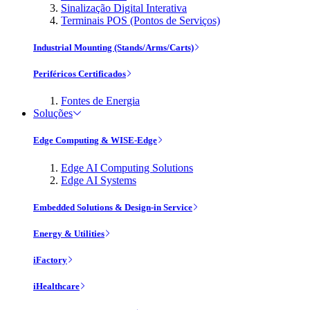
Sinalização Digital Interativa
Terminais POS (Pontos de Serviços)
Industrial Mounting (Stands/Arms/Carts)
Periféricos Certificados
Fontes de Energia
Soluções
Edge Computing & WISE-Edge
Edge AI Computing Solutions
Edge AI Systems
Embedded Solutions & Design-in Service
Energy & Utilities
iFactory
iHealthcare