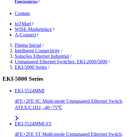
Funcionários
Contato
IoTMart
WISE-Marketplace
A-Connect
Página Inicial
/
Intelligent Connectivity
/
Soluções Ethernet Industrial
/
Unmanaged Ethernet Switches: EKI-2000/5000
/
EKI-5000 Series
/
EKI-5000 Series
EKI-5524MMI
4FE+2FE SC Multi-mode Unmanaged Ethernet Switch,
ATEX/C1D2, -40~75℃
EKI-5524MMI-ST
4FE+2FE ST Multi-mode Unmanaged Ethernet Switch,