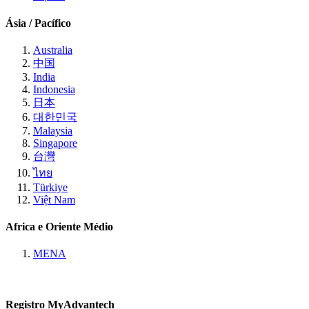
Ásia / Pacífico
Australia
中国
India
Indonesia
日本
대한민국
Malaysia
Singapore
台灣
ไทย
Türkiye
Việt Nam
Africa e Oriente Médio
MENA
Registro MyAdvantech