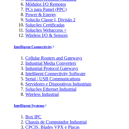
Módulos I/O Remotos
PCs para Painel (PPC)
Power & Energy
Solução Classe I, Divisão 2
Soluções Certificadas
Soluções Webaccess +
Wireless I/O & Sensors
Intelligent Connectivity
Cellular Routers and Gateways
Industrial Media Converters
Industrial Protocol Gateways
Intelligent Connectivity Software
Serial / USB Communications
Servidores e Dispositivos Industriais
Soluções Ethernet Industrial
Wireless Industrial
Intelligent Systems
Box IPC
Chassis de Computador Industrial
CPCIS, Blades VPX e Placas