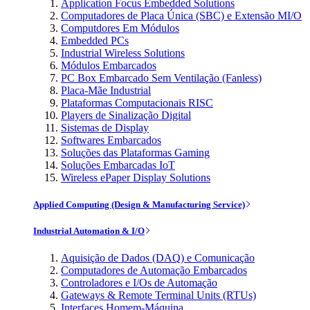
Application Focus Embedded Solutions
Computadores de Placa Única (SBC) e Extensão MI/O
Computdores Em Módulos
Embedded PCs
Industrial Wireless Solutions
Módulos Embarcados
PC Box Embarcado Sem Ventilação (Fanless)
Placa-Mãe Industrial
Plataformas Computacionais RISC
Players de Sinalização Digital
Sistemas de Display
Softwares Embarcados
Soluções das Plataformas Gaming
Soluções Embarcadas IoT
Wireless ePaper Display Solutions
Applied Computing (Design & Manufacturing Service)
Industrial Automation & I/O
Aquisição de Dados (DAQ) e Comunicação
Computadores de Automação Embarcados
Controladores e I/Os de Automação
Gateways & Remote Terminal Units (RTUs)
Interfaces Homem-Máquina