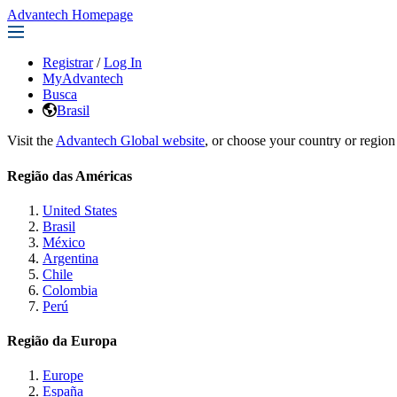
Advantech Homepage
Registrar
/
Log In
MyAdvantech
Busca
Brasil
Visit the
Advantech Global website
, or choose your country or region
Região das Américas
United States
Brasil
México
Argentina
Chile
Colombia
Perú
Região da Europa
Europe
España