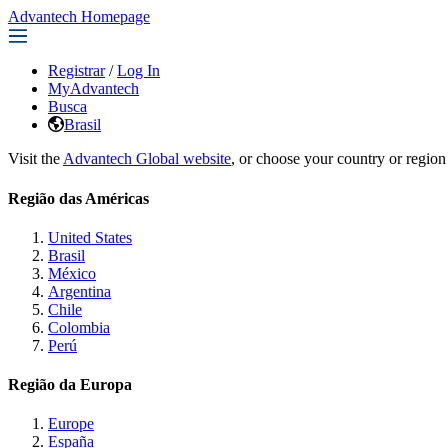
Advantech Homepage
Registrar
/
Log In
MyAdvantech
Busca
Brasil
Visit the
Advantech Global website
, or choose your country or region
Região das Américas
United States
Brasil
México
Argentina
Chile
Colombia
Perú
Região da Europa
Europe
España