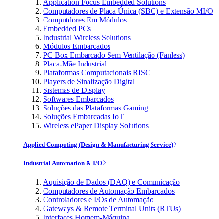
Application Focus Embedded Solutions
Computadores de Placa Única (SBC) e Extensão MI/O
Computdores Em Módulos
Embedded PCs
Industrial Wireless Solutions
Módulos Embarcados
PC Box Embarcado Sem Ventilação (Fanless)
Placa-Mãe Industrial
Plataformas Computacionais RISC
Players de Sinalização Digital
Sistemas de Display
Softwares Embarcados
Soluções das Plataformas Gaming
Soluções Embarcadas IoT
Wireless ePaper Display Solutions
Applied Computing (Design & Manufacturing Service)
Industrial Automation & I/O
Aquisição de Dados (DAQ) e Comunicação
Computadores de Automação Embarcados
Controladores e I/Os de Automação
Gateways & Remote Terminal Units (RTUs)
Interfaces Homem-Máquina