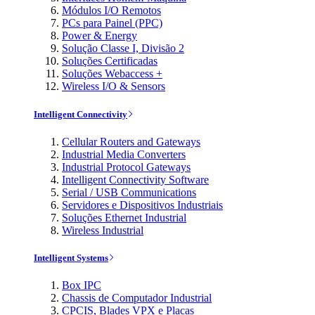
Módulos I/O Remotos
PCs para Painel (PPC)
Power & Energy
Solução Classe I, Divisão 2
Soluções Certificadas
Soluções Webaccess +
Wireless I/O & Sensors
Intelligent Connectivity
Cellular Routers and Gateways
Industrial Media Converters
Industrial Protocol Gateways
Intelligent Connectivity Software
Serial / USB Communications
Servidores e Dispositivos Industriais
Soluções Ethernet Industrial
Wireless Industrial
Intelligent Systems
Box IPC
Chassis de Computador Industrial
CPCIS, Blades VPX e Placas