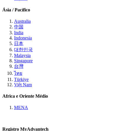
Ásia / Pacífico
Australia
中国
India
Indonesia
日本
대한민국
Malaysia
Singapore
台灣
ไทย
Türkiye
Việt Nam
Africa e Oriente Médio
MENA
Registro MyAdvantech