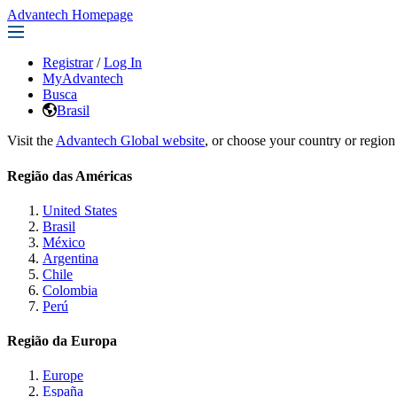
Advantech Homepage
Registrar
/
Log In
MyAdvantech
Busca
Brasil
Visit the
Advantech Global website
, or choose your country or region
Região das Américas
United States
Brasil
México
Argentina
Chile
Colombia
Perú
Região da Europa
Europe
España