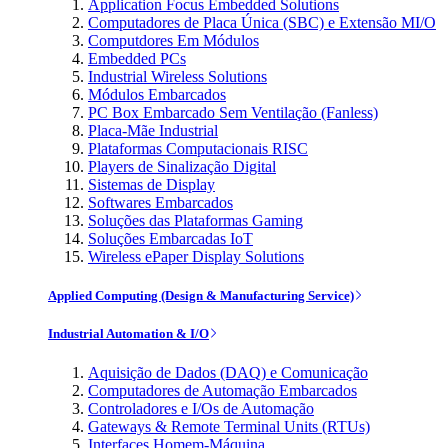
Application Focus Embedded Solutions
Computadores de Placa Única (SBC) e Extensão MI/O
Computdores Em Módulos
Embedded PCs
Industrial Wireless Solutions
Módulos Embarcados
PC Box Embarcado Sem Ventilação (Fanless)
Placa-Mãe Industrial
Plataformas Computacionais RISC
Players de Sinalização Digital
Sistemas de Display
Softwares Embarcados
Soluções das Plataformas Gaming
Soluções Embarcadas IoT
Wireless ePaper Display Solutions
Applied Computing (Design & Manufacturing Service)
Industrial Automation & I/O
Aquisição de Dados (DAQ) e Comunicação
Computadores de Automação Embarcados
Controladores e I/Os de Automação
Gateways & Remote Terminal Units (RTUs)
Interfaces Homem-Máquina