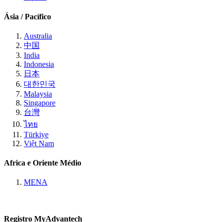
Ásia / Pacífico
Australia
中国
India
Indonesia
日本
대한민국
Malaysia
Singapore
台灣
ไทย
Türkiye
Việt Nam
Africa e Oriente Médio
MENA
Registro MyAdvantech