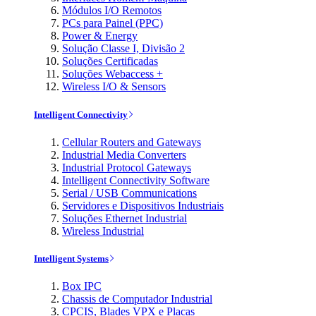
Módulos I/O Remotos
PCs para Painel (PPC)
Power & Energy
Solução Classe I, Divisão 2
Soluções Certificadas
Soluções Webaccess +
Wireless I/O & Sensors
Intelligent Connectivity
Cellular Routers and Gateways
Industrial Media Converters
Industrial Protocol Gateways
Intelligent Connectivity Software
Serial / USB Communications
Servidores e Dispositivos Industriais
Soluções Ethernet Industrial
Wireless Industrial
Intelligent Systems
Box IPC
Chassis de Computador Industrial
CPCIS, Blades VPX e Placas