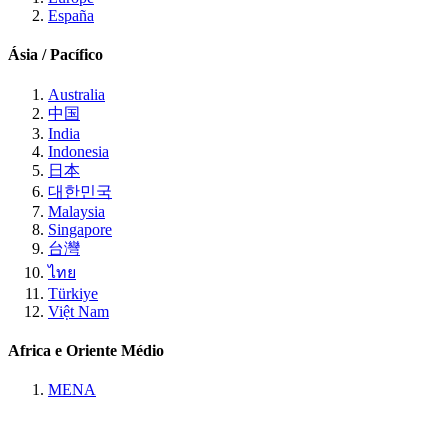
España
Ásia / Pacífico
Australia
中国
India
Indonesia
日本
대한민국
Malaysia
Singapore
台灣
ไทย
Türkiye
Việt Nam
Africa e Oriente Médio
MENA