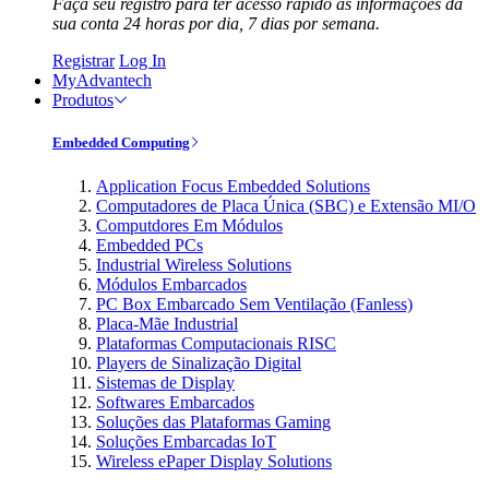
Faça seu registro para ter acesso rápido às informações da
sua conta 24 horas por dia, 7 dias por semana.
Registrar
Log In
MyAdvantech
Produtos
Embedded Computing
Application Focus Embedded Solutions
Computadores de Placa Única (SBC) e Extensão MI/O
Computdores Em Módulos
Embedded PCs
Industrial Wireless Solutions
Módulos Embarcados
PC Box Embarcado Sem Ventilação (Fanless)
Placa-Mãe Industrial
Plataformas Computacionais RISC
Players de Sinalização Digital
Sistemas de Display
Softwares Embarcados
Soluções das Plataformas Gaming
Soluções Embarcadas IoT
Wireless ePaper Display Solutions