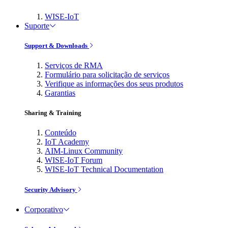
WISE-IoT
Suporte
Support & Downloads
Serviços de RMA
Formulário para solicitação de serviços
Verifique as informações dos seus produtos
Garantias
Sharing & Training
Conteúdo
IoT Academy
AIM-Linux Community
WISE-IoT Forum
WISE-IoT Technical Documentation
Security Advisory
Corporativo