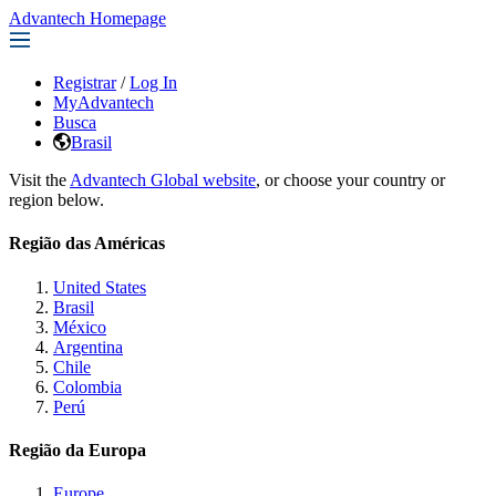
Advantech Homepage
Registrar
/
Log In
MyAdvantech
Busca
Brasil
Visit the
Advantech Global website
, or choose your country or
region below.
Região das Américas
United States
Brasil
México
Argentina
Chile
Colombia
Perú
Região da Europa
Europe