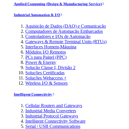
Applied Computing (Design & Manufacturing Service)
Industrial Automation & I/O
Aquisição de Dados (DAQ) e Comunicação
Computadores de Automação Embarcados
Controladores e I/Os de Automação
Gateways & Remote Terminal Units (RTUs)
Interfaces Homem-Máquina
Módulos I/O Remotos
PCs para Painel (PPC)
Power & Energy
Solução Classe I, Divisão 2
Soluções Certificadas
Soluções Webaccess +
Wireless I/O & Sensors
Intelligent Connectivity
Cellular Routers and Gateways
Industrial Media Converters
Industrial Protocol Gateways
Intelligent Connectivity Software
Serial / USB Communications