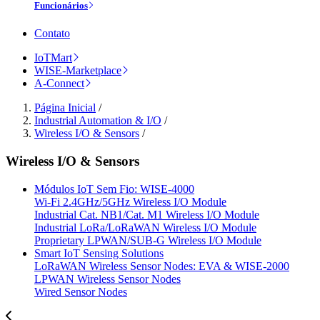
Funcionários
Contato
IoTMart
WISE-Marketplace
A-Connect
Página Inicial
/
Industrial Automation & I/O
/
Wireless I/O & Sensors
/
Wireless I/O & Sensors
Módulos IoT Sem Fio: WISE-4000
Wi-Fi 2.4GHz/5GHz Wireless I/O Module
Industrial Cat. NB1/Cat. M1 Wireless I/O Module
Industrial LoRa/LoRaWAN Wireless I/O Module
Proprietary LPWAN/SUB-G Wireless I/O Module
Smart IoT Sensing Solutions
LoRaWAN Wireless Sensor Nodes: EVA & WISE-2000
LPWAN Wireless Sensor Nodes
Wired Sensor Nodes