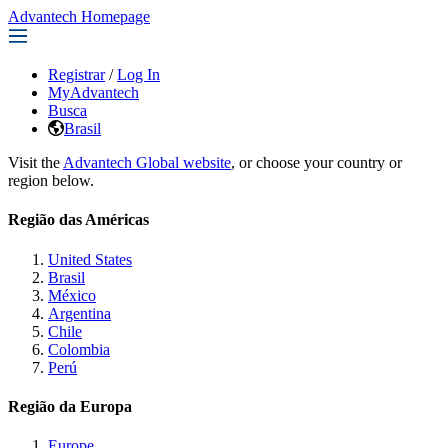
Advantech Homepage
Registrar
/
Log In
MyAdvantech
Busca
Brasil
Visit the
Advantech Global website
, or choose your country or
region below.
Região das Américas
United States
Brasil
México
Argentina
Chile
Colombia
Perú
Região da Europa
Europe