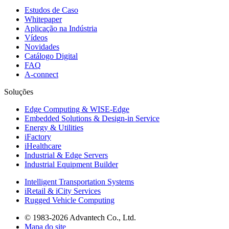
Estudos de Caso
Whitepaper
Aplicação na Indústria
Vídeos
Novidades
Catálogo Digital
FAQ
A-connect
Soluções
Edge Computing & WISE-Edge
Embedded Solutions & Design-in Service
Energy & Utilities
iFactory
iHealthcare
Industrial & Edge Servers
Industrial Equipment Builder
Intelligent Transportation Systems
iRetail & iCity Services
Rugged Vehicle Computing
© 1983-2026 Advantech Co., Ltd.
Mapa do site