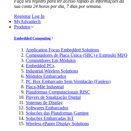
Faça seu registro para ter acesso rápido às informações da
sua conta 24 horas por dia, 7 dias por semana.
Registrar
Log In
MyAdvantech
Produtos
Embedded Computing
Application Focus Embedded Solutions
Computadores de Placa Única (SBC) e Extensão MI/O
Computdores Em Módulos
Embedded PCs
Industrial Wireless Solutions
Módulos Embarcados
PC Box Embarcado Sem Ventilação (Fanless)
Placa-Mãe Industrial
Plataformas Computacionais RISC
Players de Sinalização Digital
Sistemas de Display
Softwares Embarcados
Soluções das Plataformas Gaming
Soluções Embarcadas IoT
Wireless ePaper Display Solutions