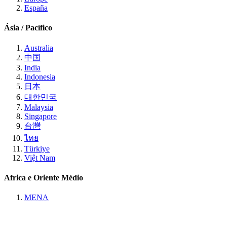
España
Ásia / Pacífico
Australia
中国
India
Indonesia
日本
대한민국
Malaysia
Singapore
台灣
ไทย
Türkiye
Việt Nam
Africa e Oriente Médio
MENA