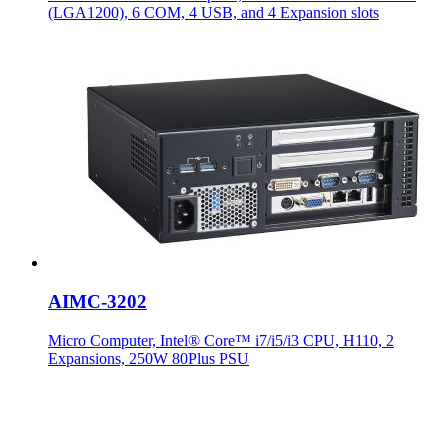
(LGA1200), 6 COM, 4 USB, and 4 Expansion slots
AIMC-3202
Micro Computer, Intel® Core™ i7/i5/i3 CPU, H110, 2
Expansions, 250W 80Plus PSU