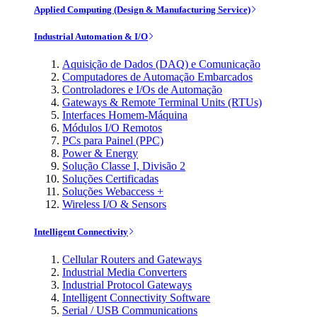
Applied Computing (Design & Manufacturing Service)
Industrial Automation & I/O
Aquisição de Dados (DAQ) e Comunicação
Computadores de Automação Embarcados
Controladores e I/Os de Automação
Gateways & Remote Terminal Units (RTUs)
Interfaces Homem-Máquina
Módulos I/O Remotos
PCs para Painel (PPC)
Power & Energy
Solução Classe I, Divisão 2
Soluções Certificadas
Soluções Webaccess +
Wireless I/O & Sensors
Intelligent Connectivity
Cellular Routers and Gateways
Industrial Media Converters
Industrial Protocol Gateways
Intelligent Connectivity Software
Serial / USB Communications