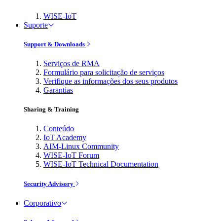
WISE-IoT
Suporte
Support & Downloads
Serviços de RMA
Formulário para solicitação de serviços
Verifique as informações dos seus produtos
Garantias
Sharing & Training
Conteúdo
IoT Academy
AIM-Linux Community
WISE-IoT Forum
WISE-IoT Technical Documentation
Security Advisory
Corporativo