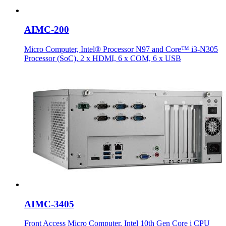
AIMC-200
Micro Computer, Intel® Processor N97 and Core™ i3-N305
Processor (SoC), 2 x HDMI, 6 x COM, 6 x USB
AIMC-3405
Front Access Micro Computer, Intel 10th Gen Core i CPU