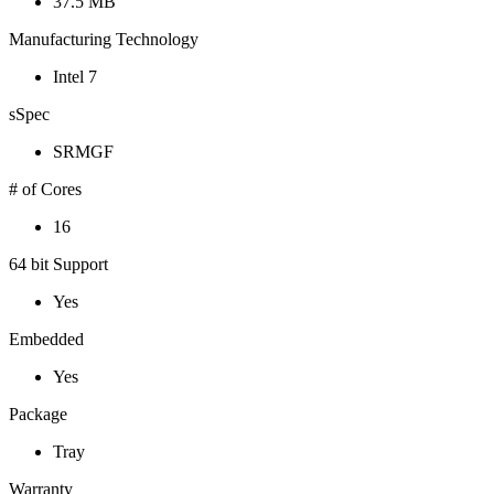
37.5 MB
Manufacturing Technology
Intel 7
sSpec
SRMGF
# of Cores
16
64 bit Support
Yes
Embedded
Yes
Package
Tray
Warranty