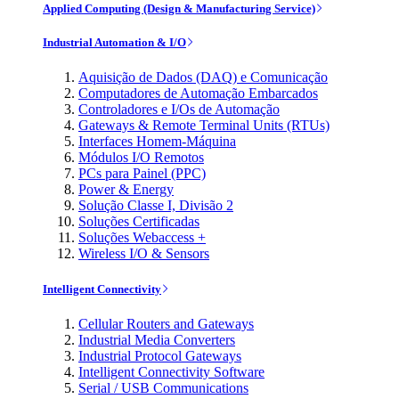
Applied Computing (Design & Manufacturing Service)
Industrial Automation & I/O
Aquisição de Dados (DAQ) e Comunicação
Computadores de Automação Embarcados
Controladores e I/Os de Automação
Gateways & Remote Terminal Units (RTUs)
Interfaces Homem-Máquina
Módulos I/O Remotos
PCs para Painel (PPC)
Power & Energy
Solução Classe I, Divisão 2
Soluções Certificadas
Soluções Webaccess +
Wireless I/O & Sensors
Intelligent Connectivity
Cellular Routers and Gateways
Industrial Media Converters
Industrial Protocol Gateways
Intelligent Connectivity Software
Serial / USB Communications