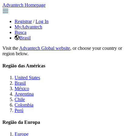
Advantech Homepage
Registrar
/
Log In
MyAdvantech
Busca
Brasil
Visit the
Advantech Global website
, or choose your country or
region below.
Região das Américas
United States
Brasil
México
Argentina
Chile
Colombia
Perú
Região da Europa
Europe