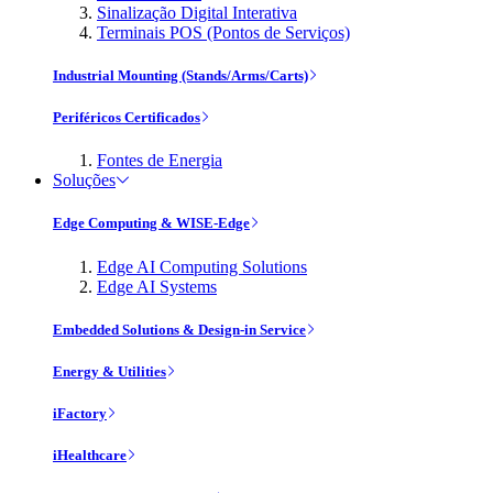
Sinalização Digital Interativa
Terminais POS (Pontos de Serviços)
Industrial Mounting (Stands/Arms/Carts)
Periféricos Certificados
Fontes de Energia
Soluções
Edge Computing & WISE-Edge
Edge AI Computing Solutions
Edge AI Systems
Embedded Solutions & Design-in Service
Energy & Utilities
iFactory
iHealthcare