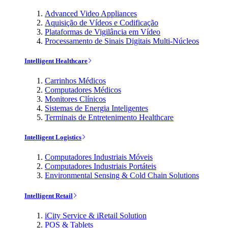
Advanced Video Appliances
Aquisição de Vídeos e Codificação
Plataformas de Vigilância em Vídeo
Processamento de Sinais Digitais Multi-Núcleos
Intelligent Healthcare
Carrinhos Médicos
Computadores Médicos
Monitores Clínicos
Sistemas de Energia Inteligentes
Terminais de Entretenimento Healthcare
Intelligent Logistics
Computadores Industriais Móveis
Computadores Industriais Portáteis
Environmental Sensing & Cold Chain Solutions
Intelligent Retail
iCity Service & iRetail Solution
POS & Tablets