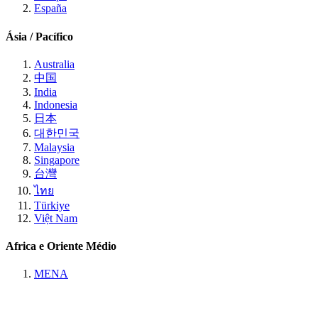
España
Ásia / Pacífico
Australia
中国
India
Indonesia
日本
대한민국
Malaysia
Singapore
台灣
ไทย
Türkiye
Việt Nam
Africa e Oriente Médio
MENA