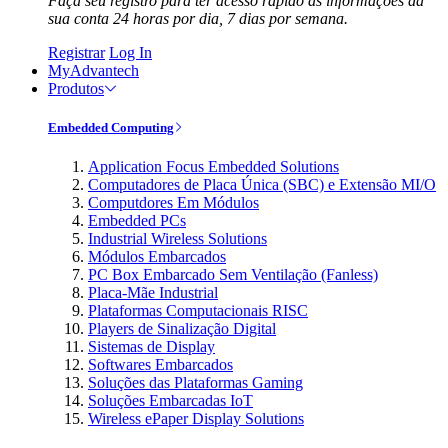
Faça seu registro para ter acesso rápido às informações da
sua conta 24 horas por dia, 7 dias por semana.
Registrar
Log In
MyAdvantech
Produtos
Embedded Computing
Application Focus Embedded Solutions
Computadores de Placa Única (SBC) e Extensão MI/O
Computdores Em Módulos
Embedded PCs
Industrial Wireless Solutions
Módulos Embarcados
PC Box Embarcado Sem Ventilação (Fanless)
Placa-Mãe Industrial
Plataformas Computacionais RISC
Players de Sinalização Digital
Sistemas de Display
Softwares Embarcados
Soluções das Plataformas Gaming
Soluções Embarcadas IoT
Wireless ePaper Display Solutions