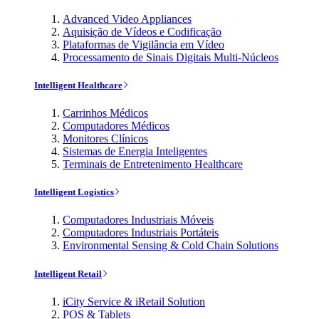
Advanced Video Appliances
Aquisição de Vídeos e Codificação
Plataformas de Vigilância em Vídeo
Processamento de Sinais Digitais Multi-Núcleos
Intelligent Healthcare
Carrinhos Médicos
Computadores Médicos
Monitores Clínicos
Sistemas de Energia Inteligentes
Terminais de Entretenimento Healthcare
Intelligent Logistics
Computadores Industriais Móveis
Computadores Industriais Portáteis
Environmental Sensing & Cold Chain Solutions
Intelligent Retail
iCity Service & iRetail Solution
POS & Tablets