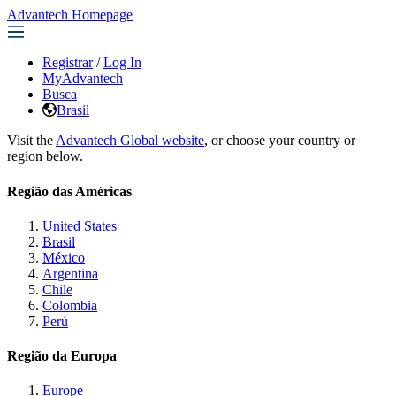
Advantech Homepage
Registrar
/
Log In
MyAdvantech
Busca
Brasil
Visit the
Advantech Global website
, or choose your country or
region below.
Região das Américas
United States
Brasil
México
Argentina
Chile
Colombia
Perú
Região da Europa
Europe