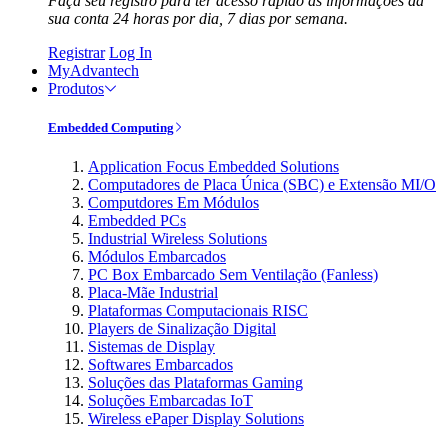
Faça seu registro para ter acesso rápido às informações da
sua conta 24 horas por dia, 7 dias por semana.
Registrar
Log In
MyAdvantech
Produtos
Embedded Computing
Application Focus Embedded Solutions
Computadores de Placa Única (SBC) e Extensão MI/O
Computdores Em Módulos
Embedded PCs
Industrial Wireless Solutions
Módulos Embarcados
PC Box Embarcado Sem Ventilação (Fanless)
Placa-Mãe Industrial
Plataformas Computacionais RISC
Players de Sinalização Digital
Sistemas de Display
Softwares Embarcados
Soluções das Plataformas Gaming
Soluções Embarcadas IoT
Wireless ePaper Display Solutions