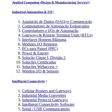
Applied Computing (Design & Manufacturing Service)
Industrial Automation & I/O
Aquisição de Dados (DAQ) e Comunicação
Computadores de Automação Embarcados
Controladores e I/Os de Automação
Gateways & Remote Terminal Units (RTUs)
Interfaces Homem-Máquina
Módulos I/O Remotos
PCs para Painel (PPC)
Power & Energy
Solução Classe I, Divisão 2
Soluções Certificadas
Soluções Webaccess +
Wireless I/O & Sensors
Intelligent Connectivity
Cellular Routers and Gateways
Industrial Media Converters
Industrial Protocol Gateways
Intelligent Connectivity Software
Serial / USB Communications