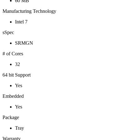
60 MB
Manufacturing Technology
Intel 7
sSpec
SRMGN
# of Cores
32
64 bit Support
Yes
Embedded
Yes
Package
Tray
Warranty