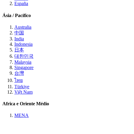
España
Ásia / Pacífico
Australia
中国
India
Indonesia
日本
대한민국
Malaysia
Singapore
台灣
ไทย
Türkiye
Việt Nam
Africa e Oriente Médio
MENA