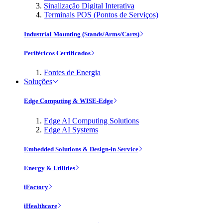
Sinalização Digital Interativa
Terminais POS (Pontos de Serviços)
Industrial Mounting (Stands/Arms/Carts)
Periféricos Certificados
Fontes de Energia
Soluções
Edge Computing & WISE-Edge
Edge AI Computing Solutions
Edge AI Systems
Embedded Solutions & Design-in Service
Energy & Utilities
iFactory
iHealthcare