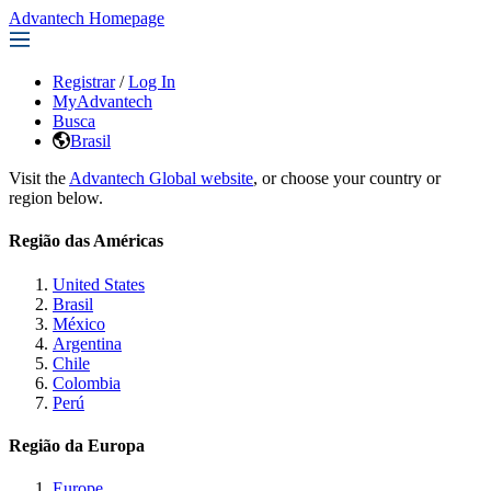
Advantech Homepage
Registrar
/
Log In
MyAdvantech
Busca
Brasil
Visit the
Advantech Global website
, or choose your country or
region below.
Região das Américas
United States
Brasil
México
Argentina
Chile
Colombia
Perú
Região da Europa
Europe