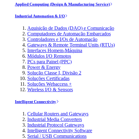
Applied Computing (Design & Manufacturing Service)
Industrial Automation & I/O
Aquisição de Dados (DAQ) e Comunicação
Computadores de Automação Embarcados
Controladores e I/Os de Automação
Gateways & Remote Terminal Units (RTUs)
Interfaces Homem-Máquina
Módulos I/O Remotos
PCs para Painel (PPC)
Power & Energy
Solução Classe I, Divisão 2
Soluções Certificadas
Soluções Webaccess +
Wireless I/O & Sensors
Intelligent Connectivity
Cellular Routers and Gateways
Industrial Media Converters
Industrial Protocol Gateways
Intelligent Connectivity Software
Serial / USB Communications