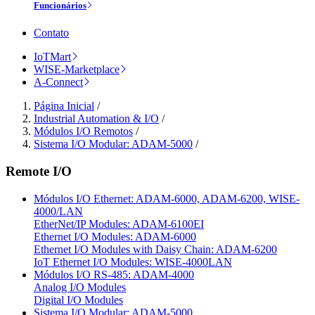
Funcionários
Contato
IoTMart
WISE-Marketplace
A-Connect
Página Inicial
/
Industrial Automation & I/O
/
Módulos I/O Remotos
/
Sistema I/O Modular: ADAM-5000
/
Remote I/O
Módulos I/O Ethernet: ADAM-6000, ADAM-6200, WISE-
4000/LAN
EtherNet/IP Modules: ADAM-6100EI
Ethernet I/O Modules: ADAM-6000
Ethernet I/O Modules with Daisy Chain: ADAM-6200
IoT Ethernet I/O Modules: WISE-4000LAN
Módulos I/O RS-485: ADAM-4000
Analog I/O Modules
Digital I/O Modules
Sistema I/O Modular: ADAM-5000