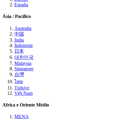
España
Ásia / Pacífico
Australia
中国
India
Indonesia
日本
대한민국
Malaysia
Singapore
台灣
ไทย
Türkiye
Việt Nam
Africa e Oriente Médio
MENA