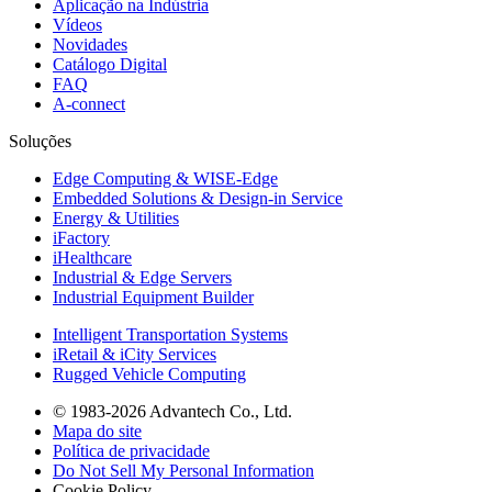
Aplicação na Indústria
Vídeos
Novidades
Catálogo Digital
FAQ
A-connect
Soluções
Edge Computing & WISE-Edge
Embedded Solutions & Design-in Service
Energy & Utilities
iFactory
iHealthcare
Industrial & Edge Servers
Industrial Equipment Builder
Intelligent Transportation Systems
iRetail & iCity Services
Rugged Vehicle Computing
© 1983-2026 Advantech Co., Ltd.
Mapa do site
Política de privacidade
Do Not Sell My Personal Information
Cookie Policy