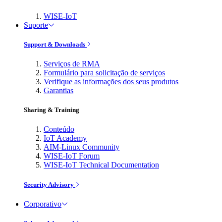
WISE-IoT
Suporte
Support & Downloads
Serviços de RMA
Formulário para solicitação de serviços
Verifique as informações dos seus produtos
Garantias
Sharing & Training
Conteúdo
IoT Academy
AIM-Linux Community
WISE-IoT Forum
WISE-IoT Technical Documentation
Security Advisory
Corporativo