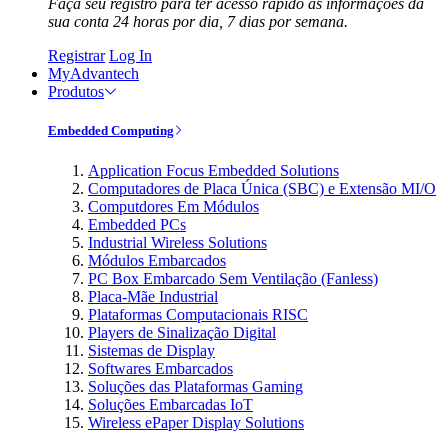
Faça seu registro para ter acesso rápido às informações da
sua conta 24 horas por dia, 7 dias por semana.
Registrar
Log In
MyAdvantech
Produtos
Embedded Computing
Application Focus Embedded Solutions
Computadores de Placa Única (SBC) e Extensão MI/O
Computdores Em Módulos
Embedded PCs
Industrial Wireless Solutions
Módulos Embarcados
PC Box Embarcado Sem Ventilação (Fanless)
Placa-Mãe Industrial
Plataformas Computacionais RISC
Players de Sinalização Digital
Sistemas de Display
Softwares Embarcados
Soluções das Plataformas Gaming
Soluções Embarcadas IoT
Wireless ePaper Display Solutions