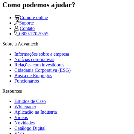
Como podemos ajudar?
Compre online
Suporte
Contato
0800-770-5355
Sobre a Advantech
Informações sobre a empresa
Notícias corporativas
Relações com investidores
Cidadania Corporativa (ESG)
Busca de Empregos
Funcionários
Resources
Estudos de Caso
Whitepaper
Aplicação na Indústria
Vídeos
Novidades
Catálogo Digital
FAQ