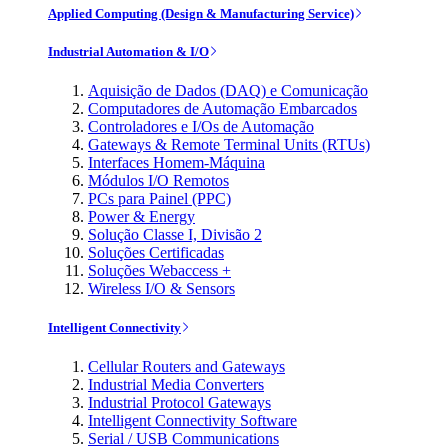
Applied Computing (Design & Manufacturing Service)
Industrial Automation & I/O
Aquisição de Dados (DAQ) e Comunicação
Computadores de Automação Embarcados
Controladores e I/Os de Automação
Gateways & Remote Terminal Units (RTUs)
Interfaces Homem-Máquina
Módulos I/O Remotos
PCs para Painel (PPC)
Power & Energy
Solução Classe I, Divisão 2
Soluções Certificadas
Soluções Webaccess +
Wireless I/O & Sensors
Intelligent Connectivity
Cellular Routers and Gateways
Industrial Media Converters
Industrial Protocol Gateways
Intelligent Connectivity Software
Serial / USB Communications