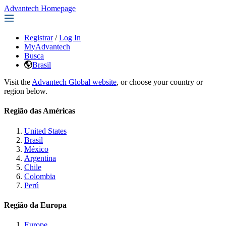
Advantech Homepage
Registrar
/
Log In
MyAdvantech
Busca
Brasil
Visit the
Advantech Global website
, or choose your country or
region below.
Região das Américas
United States
Brasil
México
Argentina
Chile
Colombia
Perú
Região da Europa
Europe