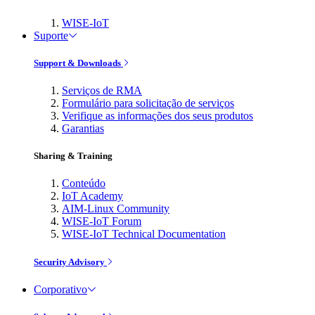
WISE-IoT
Suporte
Support & Downloads
Serviços de RMA
Formulário para solicitação de serviços
Verifique as informações dos seus produtos
Garantias
Sharing & Training
Conteúdo
IoT Academy
AIM-Linux Community
WISE-IoT Forum
WISE-IoT Technical Documentation
Security Advisory
Corporativo