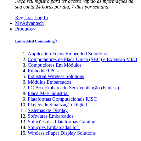
Faça seu registro para ter acesso rápido às informações da
sua conta 24 horas por dia, 7 dias por semana.
Registrar
Log In
MyAdvantech
Produtos
Embedded Computing
Application Focus Embedded Solutions
Computadores de Placa Única (SBC) e Extensão MI/O
Computdores Em Módulos
Embedded PCs
Industrial Wireless Solutions
Módulos Embarcados
PC Box Embarcado Sem Ventilação (Fanless)
Placa-Mãe Industrial
Plataformas Computacionais RISC
Players de Sinalização Digital
Sistemas de Display
Softwares Embarcados
Soluções das Plataformas Gaming
Soluções Embarcadas IoT
Wireless ePaper Display Solutions