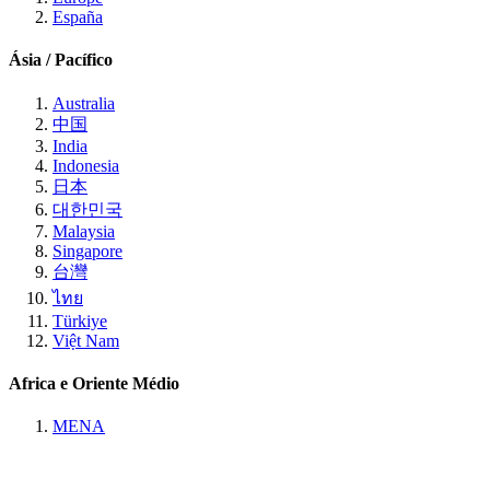
España
Ásia / Pacífico
Australia
中国
India
Indonesia
日本
대한민국
Malaysia
Singapore
台灣
ไทย
Türkiye
Việt Nam
Africa e Oriente Médio
MENA