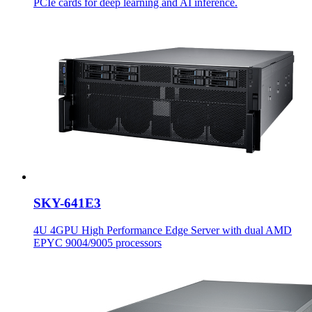
PCIe cards for deep learning and AI inference.
SKY-641E3
4U 4GPU High Performance Edge Server with dual AMD
EPYC 9004/9005 processors