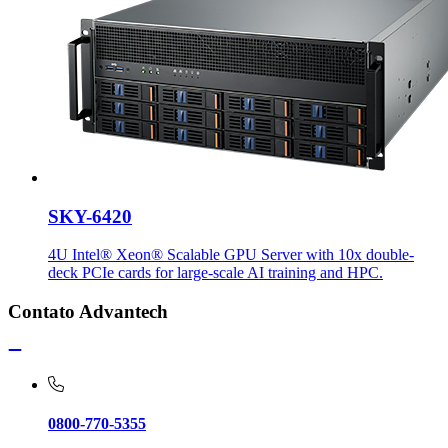
SKY-6420
4U Intel® Xeon® Scalable GPU Server with 10x double-
deck PCIe cards for large-scale AI training and HPC.
Contato Advantech
0800-770-5355