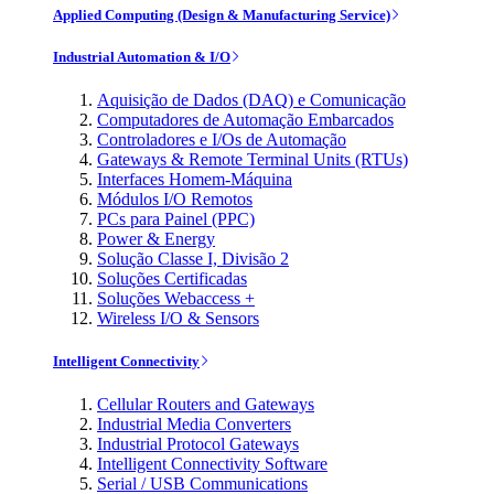
Applied Computing (Design & Manufacturing Service)
Industrial Automation & I/O
Aquisição de Dados (DAQ) e Comunicação
Computadores de Automação Embarcados
Controladores e I/Os de Automação
Gateways & Remote Terminal Units (RTUs)
Interfaces Homem-Máquina
Módulos I/O Remotos
PCs para Painel (PPC)
Power & Energy
Solução Classe I, Divisão 2
Soluções Certificadas
Soluções Webaccess +
Wireless I/O & Sensors
Intelligent Connectivity
Cellular Routers and Gateways
Industrial Media Converters
Industrial Protocol Gateways
Intelligent Connectivity Software
Serial / USB Communications