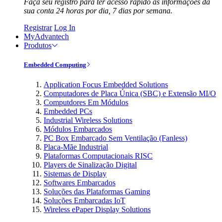
Faça seu registro para ter acesso rápido às informações da
sua conta 24 horas por dia, 7 dias por semana.
Registrar
Log In
MyAdvantech
Produtos
Embedded Computing
Application Focus Embedded Solutions
Computadores de Placa Única (SBC) e Extensão MI/O
Computdores Em Módulos
Embedded PCs
Industrial Wireless Solutions
Módulos Embarcados
PC Box Embarcado Sem Ventilação (Fanless)
Placa-Mãe Industrial
Plataformas Computacionais RISC
Players de Sinalização Digital
Sistemas de Display
Softwares Embarcados
Soluções das Plataformas Gaming
Soluções Embarcadas IoT
Wireless ePaper Display Solutions