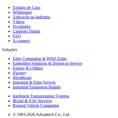
Estudos de Caso
Whitepaper
Aplicação na Indústria
Vídeos
Novidades
Catálogo Digital
FAQ
A-connect
Soluções
Edge Computing & WISE-Edge
Embedded Solutions & Design-in Service
Energy & Utilities
iFactory
iHealthcare
Industrial & Edge Servers
Industrial Equipment Builder
Intelligent Transportation Systems
iRetail & iCity Services
Rugged Vehicle Computing
© 1983-2026 Advantech Co., Ltd.