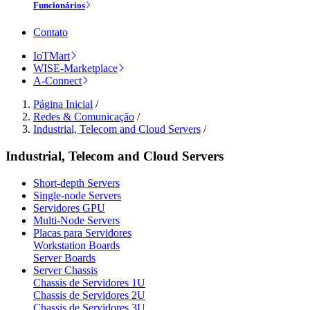
Funcionários
Contato
IoTMart
WISE-Marketplace
A-Connect
Página Inicial
/
Redes & Comunicação
/
Industrial, Telecom and Cloud Servers
/
Industrial, Telecom and Cloud Servers
Short-depth Servers
Single-node Servers
Servidores GPU
Multi-Node Servers
Placas para Servidores
Workstation Boards
Server Boards
Server Chassis
Chassis de Servidores 1U
Chassis de Servidores 2U
Chassis de Servidores 3U