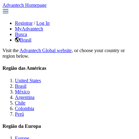
Advantech Homepage
Registrar
/
Log In
MyAdvantech
Busca
Brasil
Visit the
Advantech Global website
, or choose your country or
region below.
Região das Américas
United States
Brasil
México
Argentina
Chile
Colombia
Perú
Região da Europa
Europe