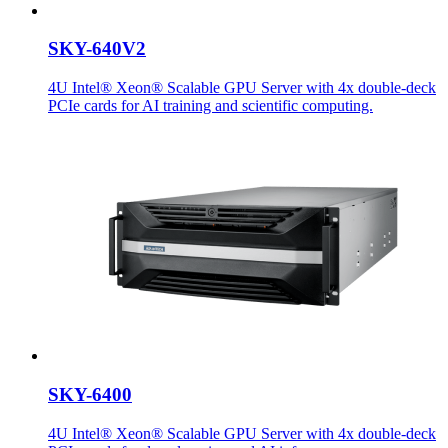
SKY-640V2
4U Intel® Xeon® Scalable GPU Server with 4x double-deck
PCIe cards for AI training and scientific computing.
SKY-6400
4U Intel® Xeon® Scalable GPU Server with 4x double-deck