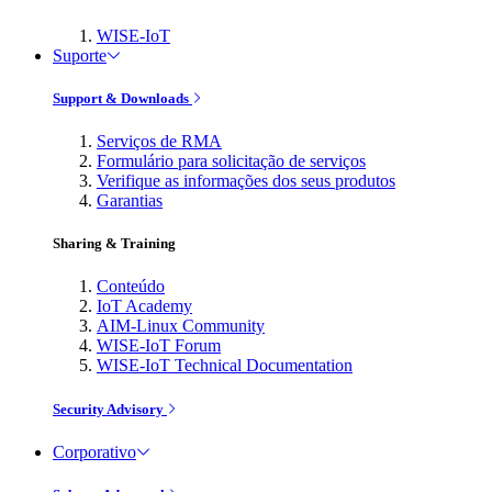
WISE-IoT
Suporte
Support & Downloads
Serviços de RMA
Formulário para solicitação de serviços
Verifique as informações dos seus produtos
Garantias
Sharing & Training
Conteúdo
IoT Academy
AIM-Linux Community
WISE-IoT Forum
WISE-IoT Technical Documentation
Security Advisory
Corporativo