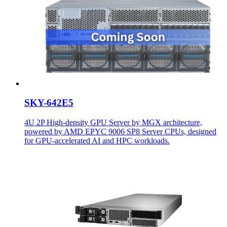
SKY-642E5
4U 2P High-density GPU Server by MGX architecture,
powered by AMD EPYC 9006 SP8 Server CPUs, designed
for GPU-accelerated AI and HPC workloads.