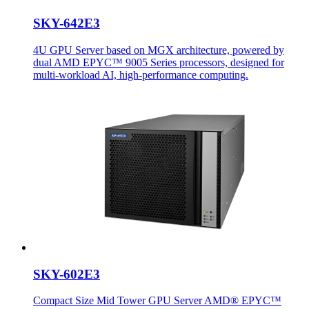
SKY-642E3
4U GPU Server based on MGX architecture, powered by
dual AMD EPYC™ 9005 Series processors, designed for
multi-workload AI, high-performance computing.
SKY-602E3
Compact Size Mid Tower GPU Server AMD® EPYC™