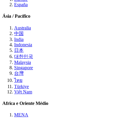
España
Ásia / Pacífico
Australia
中国
India
Indonesia
日本
대한민국
Malaysia
Singapore
台灣
ไทย
Türkiye
Việt Nam
Africa e Oriente Médio
MENA