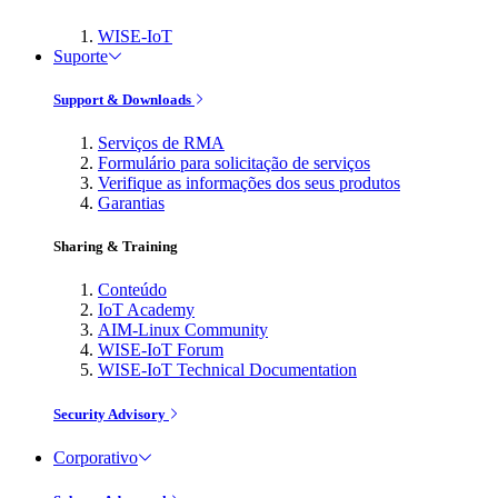
WISE-IoT
Suporte
Support & Downloads
Serviços de RMA
Formulário para solicitação de serviços
Verifique as informações dos seus produtos
Garantias
Sharing & Training
Conteúdo
IoT Academy
AIM-Linux Community
WISE-IoT Forum
WISE-IoT Technical Documentation
Security Advisory
Corporativo