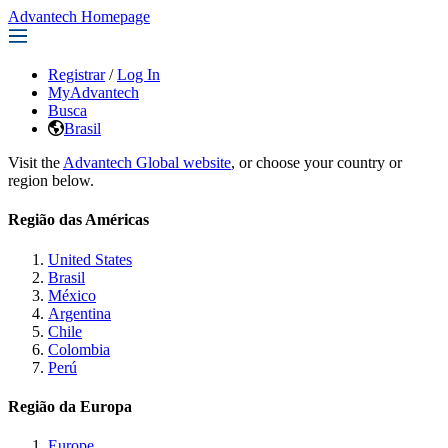
Advantech Homepage
Registrar
/
Log In
MyAdvantech
Busca
Brasil
Visit the
Advantech Global website
, or choose your country or
region below.
Região das Américas
United States
Brasil
México
Argentina
Chile
Colombia
Perú
Região da Europa
Europe