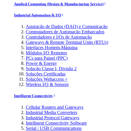
Applied Computing (Design & Manufacturing Service)
Industrial Automation & I/O
Aquisição de Dados (DAQ) e Comunicação
Computadores de Automação Embarcados
Controladores e I/Os de Automação
Gateways & Remote Terminal Units (RTUs)
Interfaces Homem-Máquina
Módulos I/O Remotos
PCs para Painel (PPC)
Power & Energy
Solução Classe I, Divisão 2
Soluções Certificadas
Soluções Webaccess +
Wireless I/O & Sensors
Intelligent Connectivity
Cellular Routers and Gateways
Industrial Media Converters
Industrial Protocol Gateways
Intelligent Connectivity Software
Serial / USB Communications