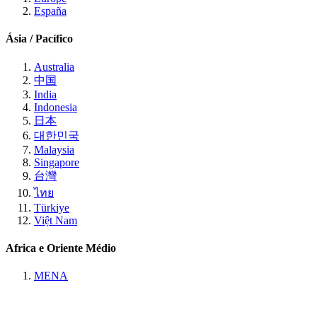
España
Ásia / Pacífico
Australia
中国
India
Indonesia
日本
대한민국
Malaysia
Singapore
台灣
ไทย
Türkiye
Việt Nam
Africa e Oriente Médio
MENA