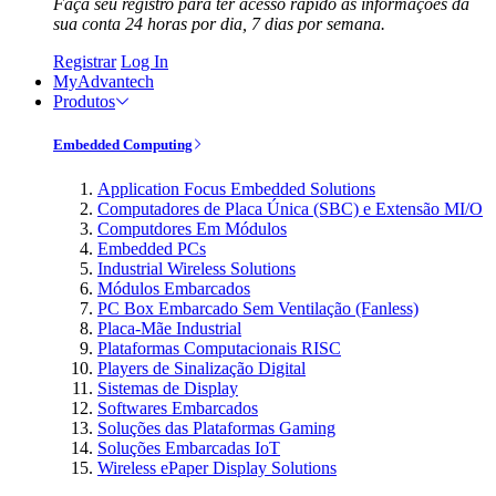
Faça seu registro para ter acesso rápido às informações da
sua conta 24 horas por dia, 7 dias por semana.
Registrar
Log In
MyAdvantech
Produtos
Embedded Computing
Application Focus Embedded Solutions
Computadores de Placa Única (SBC) e Extensão MI/O
Computdores Em Módulos
Embedded PCs
Industrial Wireless Solutions
Módulos Embarcados
PC Box Embarcado Sem Ventilação (Fanless)
Placa-Mãe Industrial
Plataformas Computacionais RISC
Players de Sinalização Digital
Sistemas de Display
Softwares Embarcados
Soluções das Plataformas Gaming
Soluções Embarcadas IoT
Wireless ePaper Display Solutions