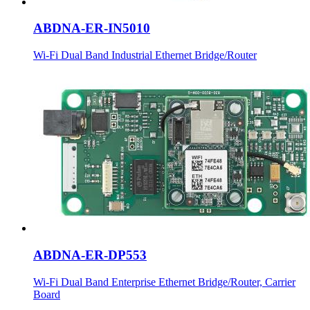
ABDNA-ER-IN5010
Wi-Fi Dual Band Industrial Ethernet Bridge/Router
ABDNA-ER-DP553
Wi-Fi Dual Band Enterprise Ethernet Bridge/Router, Carrier
Board