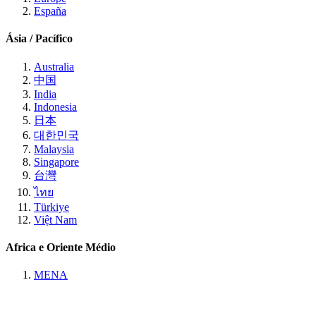
España
Ásia / Pacífico
Australia
中国
India
Indonesia
日本
대한민국
Malaysia
Singapore
台灣
ไทย
Türkiye
Việt Nam
Africa e Oriente Médio
MENA