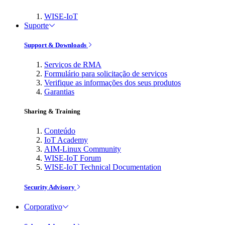
WISE-IoT
Suporte
Support & Downloads
Serviços de RMA
Formulário para solicitação de serviços
Verifique as informações dos seus produtos
Garantias
Sharing & Training
Conteúdo
IoT Academy
AIM-Linux Community
WISE-IoT Forum
WISE-IoT Technical Documentation
Security Advisory
Corporativo