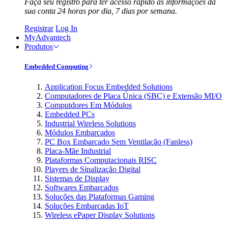
Faça seu registro para ter acesso rápido às informações da
sua conta 24 horas por dia, 7 dias por semana.
Registrar
Log In
MyAdvantech
Produtos
Embedded Computing
Application Focus Embedded Solutions
Computadores de Placa Única (SBC) e Extensão MI/O
Computdores Em Módulos
Embedded PCs
Industrial Wireless Solutions
Módulos Embarcados
PC Box Embarcado Sem Ventilação (Fanless)
Placa-Mãe Industrial
Plataformas Computacionais RISC
Players de Sinalização Digital
Sistemas de Display
Softwares Embarcados
Soluções das Plataformas Gaming
Soluções Embarcadas IoT
Wireless ePaper Display Solutions