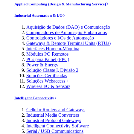
Applied Computing (Design & Manufacturing Service)
Industrial Automation & I/O
Aquisição de Dados (DAQ) e Comunicação
Computadores de Automação Embarcados
Controladores e I/Os de Automação
Gateways & Remote Terminal Units (RTUs)
Interfaces Homem-Máquina
Módulos I/O Remotos
PCs para Painel (PPC)
Power & Energy
Solução Classe I, Divisão 2
Soluções Certificadas
Soluções Webaccess +
Wireless I/O & Sensors
Intelligent Connectivity
Cellular Routers and Gateways
Industrial Media Converters
Industrial Protocol Gateways
Intelligent Connectivity Software
Serial / USB Communications