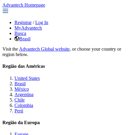
Advantech Homepage
Registrar
/
Log In
MyAdvantech
Busca
Brasil
Visit the
Advantech Global website
, or choose your country or
region below.
Região das Américas
United States
Brasil
México
Argentina
Chile
Colombia
Perú
Região da Europa
Europe