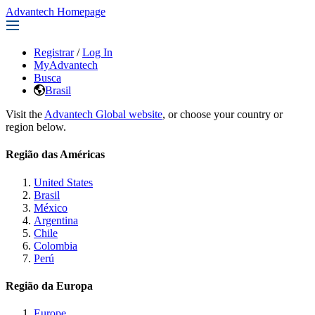
Advantech Homepage
Registrar
/
Log In
MyAdvantech
Busca
Brasil
Visit the
Advantech Global website
, or choose your country or
region below.
Região das Américas
United States
Brasil
México
Argentina
Chile
Colombia
Perú
Região da Europa
Europe