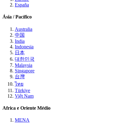
España
Ásia / Pacífico
Australia
中国
India
Indonesia
日本
대한민국
Malaysia
Singapore
台灣
ไทย
Türkiye
Việt Nam
Africa e Oriente Médio
MENA