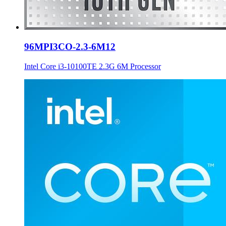
96MPI3CO-2.3-6M12
Intel Core i3-10100TE 2.3G 6M Processor