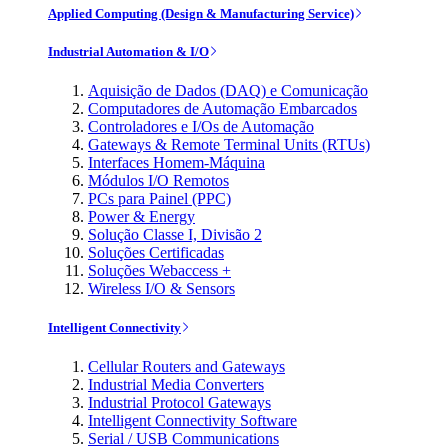
Applied Computing (Design & Manufacturing Service)
Industrial Automation & I/O
Aquisição de Dados (DAQ) e Comunicação
Computadores de Automação Embarcados
Controladores e I/Os de Automação
Gateways & Remote Terminal Units (RTUs)
Interfaces Homem-Máquina
Módulos I/O Remotos
PCs para Painel (PPC)
Power & Energy
Solução Classe I, Divisão 2
Soluções Certificadas
Soluções Webaccess +
Wireless I/O & Sensors
Intelligent Connectivity
Cellular Routers and Gateways
Industrial Media Converters
Industrial Protocol Gateways
Intelligent Connectivity Software
Serial / USB Communications