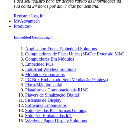
Faça seu registro para ter acesso rápido às informações da
sua conta 24 horas por dia, 7 dias por semana.
Registrar
Log In
MyAdvantech
Produtos
Embedded Computing
Application Focus Embedded Solutions
Computadores de Placa Única (SBC) e Extensão MI/O
Computdores Em Módulos
Embedded PCs
Industrial Wireless Solutions
Módulos Embarcados
PC Box Embarcado Sem Ventilação (Fanless)
Placa-Mãe Industrial
Plataformas Computacionais RISC
Players de Sinalização Digital
Sistemas de Display
Softwares Embarcados
Soluções das Plataformas Gaming
Soluções Embarcadas IoT
Wireless ePaper Display Solutions