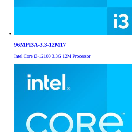
96MPI3A-3.3-12M17
Intel Core i3-12100 3.3G 12M Processor