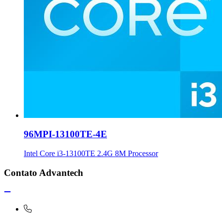
96MPI-13100TE-4E
Intel Core i3-13100TE 2.4G 8M Processor
Contato Advantech