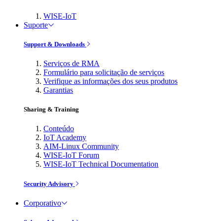
WISE-IoT
Suporte
Support & Downloads
Serviços de RMA
Formulário para solicitação de serviços
Verifique as informações dos seus produtos
Garantias
Sharing & Training
Conteúdo
IoT Academy
AIM-Linux Community
WISE-IoT Forum
WISE-IoT Technical Documentation
Security Advisory
Corporativo