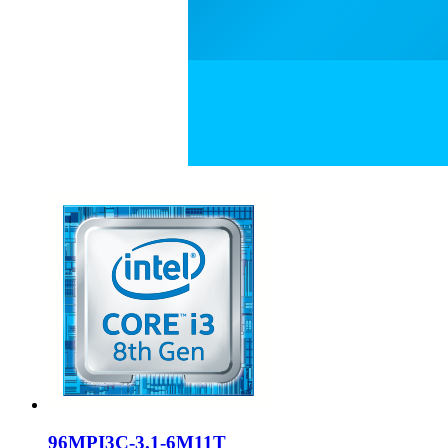
96MPI3C-3.1-6M11T