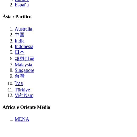
España
Ásia / Pacífico
Australia
中国
India
Indonesia
日本
대한민국
Malaysia
Singapore
台灣
ไทย
Türkiye
Việt Nam
Africa e Oriente Médio
MENA