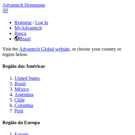
Advantech Homepage
Registrar
/
Log In
MyAdvantech
Busca
Brasil
Visit the
Advantech Global website
, or choose your country or
region below.
Região das Américas
United States
Brasil
México
Argentina
Chile
Colombia
Perú
Região da Europa
Europe