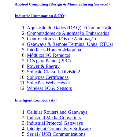
Applied Computing (Design & Manufacturing Service)
Industrial Automation & I/O
Aquisição de Dados (DAQ) e Comunicação
Computadores de Automação Embarcados
Controladores e I/Os de Automação
Gateways & Remote Terminal Units (RTUs)
Interfaces Homem-Máquina
Módulos I/O Remotos
PCs para Painel (PPC)
Power & Energy
Solução Classe I, Divisão 2
Soluções Certificadas
Soluções Webaccess +
Wireless I/O & Sensors
Intelligent Connectivity
Cellular Routers and Gateways
Industrial Media Converters
Industrial Protocol Gateways
Intelligent Connectivity Software
Serial / USB Communications