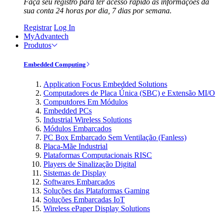
Faça seu registro para ter acesso rápido às informações da
sua conta 24 horas por dia, 7 dias por semana.
Registrar
Log In
MyAdvantech
Produtos
Embedded Computing
Application Focus Embedded Solutions
Computadores de Placa Única (SBC) e Extensão MI/O
Computdores Em Módulos
Embedded PCs
Industrial Wireless Solutions
Módulos Embarcados
PC Box Embarcado Sem Ventilação (Fanless)
Placa-Mãe Industrial
Plataformas Computacionais RISC
Players de Sinalização Digital
Sistemas de Display
Softwares Embarcados
Soluções das Plataformas Gaming
Soluções Embarcadas IoT
Wireless ePaper Display Solutions