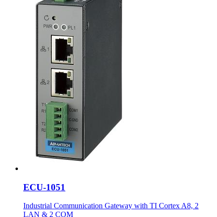
ECU-1051
Industrial Communication Gateway with TI Cortex A8, 2
LAN & 2 COM