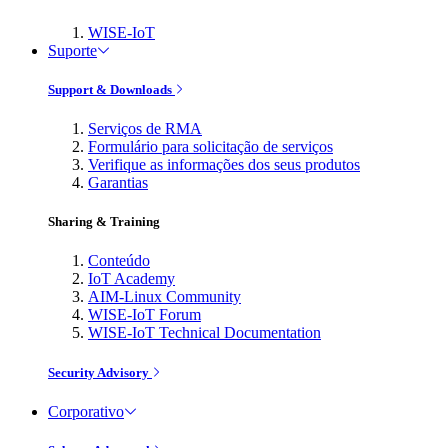
WISE-IoT
Suporte
Support & Downloads
Serviços de RMA
Formulário para solicitação de serviços
Verifique as informações dos seus produtos
Garantias
Sharing & Training
Conteúdo
IoT Academy
AIM-Linux Community
WISE-IoT Forum
WISE-IoT Technical Documentation
Security Advisory
Corporativo