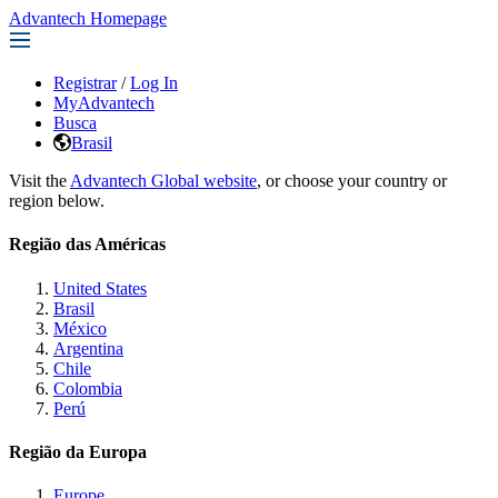
Advantech Homepage
Registrar
/
Log In
MyAdvantech
Busca
Brasil
Visit the
Advantech Global website
, or choose your country or
region below.
Região das Américas
United States
Brasil
México
Argentina
Chile
Colombia
Perú
Região da Europa
Europe