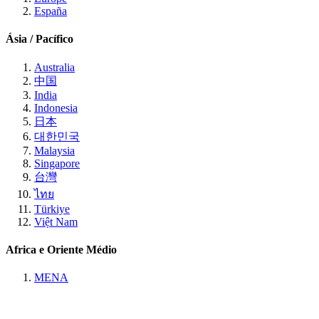
España
Ásia / Pacífico
Australia
中国
India
Indonesia
日本
대한민국
Malaysia
Singapore
台灣
ไทย
Türkiye
Việt Nam
Africa e Oriente Médio
MENA