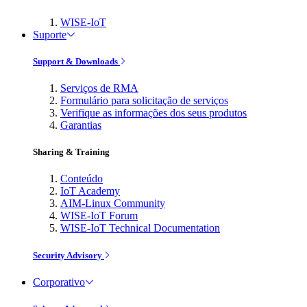
WISE-IoT
Suporte
Support & Downloads
Serviços de RMA
Formulário para solicitação de serviços
Verifique as informações dos seus produtos
Garantias
Sharing & Training
Conteúdo
IoT Academy
AIM-Linux Community
WISE-IoT Forum
WISE-IoT Technical Documentation
Security Advisory
Corporativo