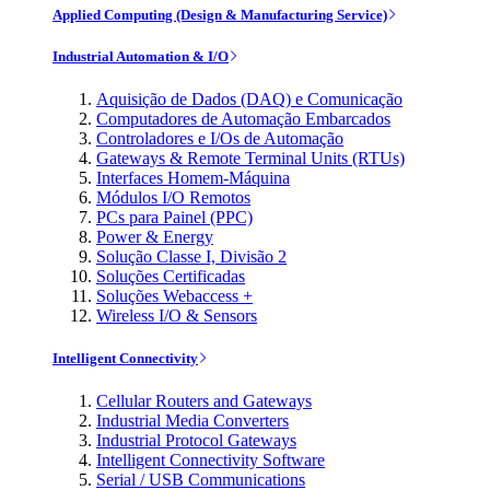
Applied Computing (Design & Manufacturing Service)
Industrial Automation & I/O
Aquisição de Dados (DAQ) e Comunicação
Computadores de Automação Embarcados
Controladores e I/Os de Automação
Gateways & Remote Terminal Units (RTUs)
Interfaces Homem-Máquina
Módulos I/O Remotos
PCs para Painel (PPC)
Power & Energy
Solução Classe I, Divisão 2
Soluções Certificadas
Soluções Webaccess +
Wireless I/O & Sensors
Intelligent Connectivity
Cellular Routers and Gateways
Industrial Media Converters
Industrial Protocol Gateways
Intelligent Connectivity Software
Serial / USB Communications