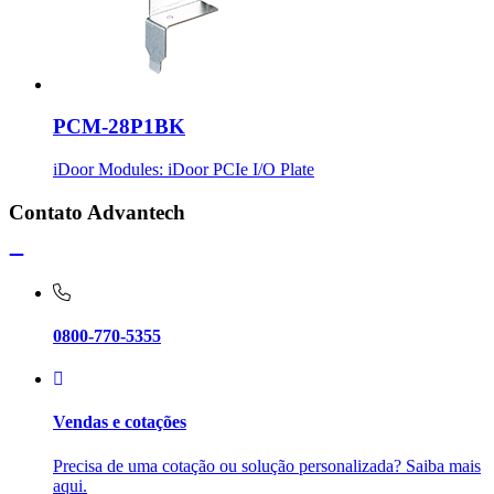
PCM-28P1BK
iDoor Modules: iDoor PCIe I/O Plate
Contato Advantech
0800-770-5355
Vendas e cotações
Precisa de uma cotação ou solução personalizada? Saiba mais
aqui.