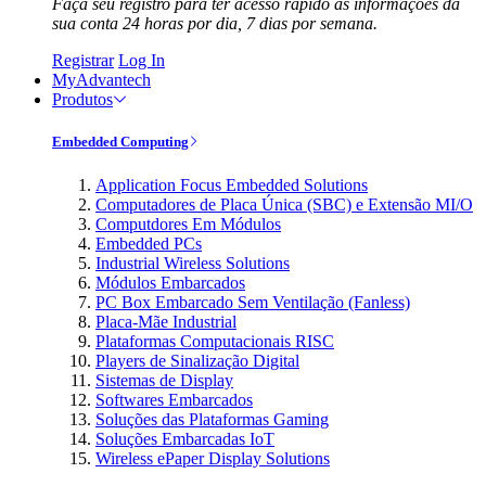
Faça seu registro para ter acesso rápido às informações da
sua conta 24 horas por dia, 7 dias por semana.
Registrar
Log In
MyAdvantech
Produtos
Embedded Computing
Application Focus Embedded Solutions
Computadores de Placa Única (SBC) e Extensão MI/O
Computdores Em Módulos
Embedded PCs
Industrial Wireless Solutions
Módulos Embarcados
PC Box Embarcado Sem Ventilação (Fanless)
Placa-Mãe Industrial
Plataformas Computacionais RISC
Players de Sinalização Digital
Sistemas de Display
Softwares Embarcados
Soluções das Plataformas Gaming
Soluções Embarcadas IoT
Wireless ePaper Display Solutions