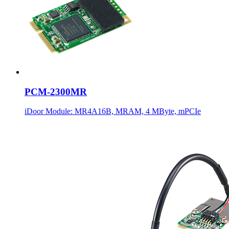
PCM-2300MR
iDoor Module: MR4A16B, MRAM, 4 MByte, mPCIe