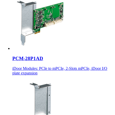
PCM-28P1AD
iDoor Modules: PCIe to mPCIe, 2-Slots mPCIe, iDoor I/O
plate expansion