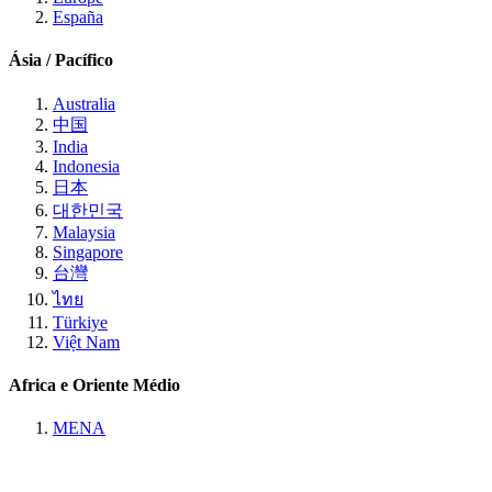
España
Ásia / Pacífico
Australia
中国
India
Indonesia
日本
대한민국
Malaysia
Singapore
台灣
ไทย
Türkiye
Việt Nam
Africa e Oriente Médio
MENA