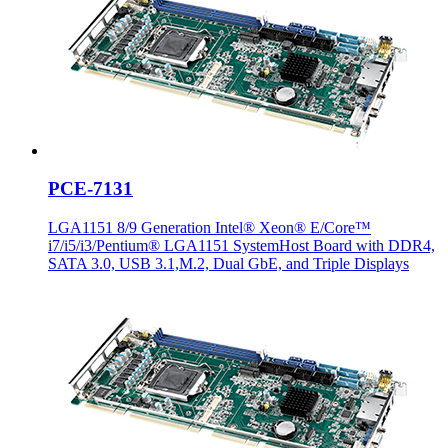
PCE-7131
LGA1151 8/9 Generation Intel® Xeon® E/Core™
i7/i5/i3/Pentium® LGA1151 SystemHost Board with DDR4,
SATA 3.0, USB 3.1,M.2, Dual GbE, and Triple Displays