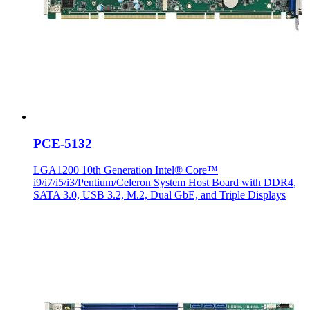
PCE-5132
LGA1200 10th Generation Intel® Core™
i9/i7/i5/i3/Pentium/Celeron System Host Board with DDR4,
SATA 3.0, USB 3.2, M.2, Dual GbE, and Triple Displays