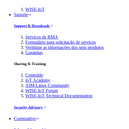
WISE-IoT
Suporte
Support & Downloads
Serviços de RMA
Formulário para solicitação de serviços
Verifique as informações dos seus produtos
Garantias
Sharing & Training
Conteúdo
IoT Academy
AIM-Linux Community
WISE-IoT Forum
WISE-IoT Technical Documentation
Security Advisory
Corporativo