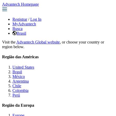
Advantech Homepage
Registrar
/
Log In
MyAdvantech
Busca
Brasil
Visit the
Advantech Global website
, or choose your country or
region below.
Região das Américas
United States
Brasil
México
Argentina
Chile
Colombia
Perú
Região da Europa
Europe