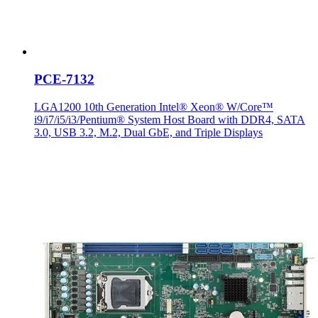
PCE-7132
LGA1200 10th Generation Intel® Xeon® W/Core™
i9/i7/i5/i3/Pentium® System Host Board with DDR4, SATA
3.0, USB 3.2, M.2, Dual GbE, and Triple Displays