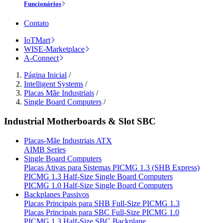
Funcionários
Contato
IoTMart
WISE-Marketplace
A-Connect
Página Inicial
/
Intelligent Systems
/
Placas Mãe Industriais
/
Single Board Computers
/
Industrial Motherboards & Slot SBC
Placas-Mãe Industriais ATX
AIMB Series
Single Board Computers
Placas Ativas para Sistemas PICMG 1.3 (SHB Express)
PICMG 1.3 Half-Size Single Board Computers
PICMG 1.0 Half-Size Single Board Computers
Backplanes Passivos
Placas Principais para SHB Full-Size PICMG 1.3
Placas Principais para SBC Full-Size PICMG 1.0
PICMG 1.3 Half-Size SBC Backplane