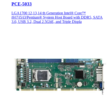
PCE-5033
LGA1700 12,13,14 th Generation Intel® Core™
i9/i7/i5/i3/Pentium® System Host Board with DDR5, SATA
3.0, USB 3.2, Dual 2.5GbE, and Triple Displa