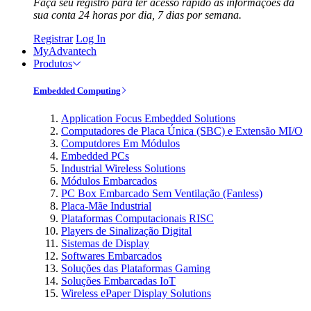
Faça seu registro para ter acesso rápido às informações da
sua conta 24 horas por dia, 7 dias por semana.
Registrar
Log In
MyAdvantech
Produtos
Embedded Computing
Application Focus Embedded Solutions
Computadores de Placa Única (SBC) e Extensão MI/O
Computdores Em Módulos
Embedded PCs
Industrial Wireless Solutions
Módulos Embarcados
PC Box Embarcado Sem Ventilação (Fanless)
Placa-Mãe Industrial
Plataformas Computacionais RISC
Players de Sinalização Digital
Sistemas de Display
Softwares Embarcados
Soluções das Plataformas Gaming
Soluções Embarcadas IoT
Wireless ePaper Display Solutions