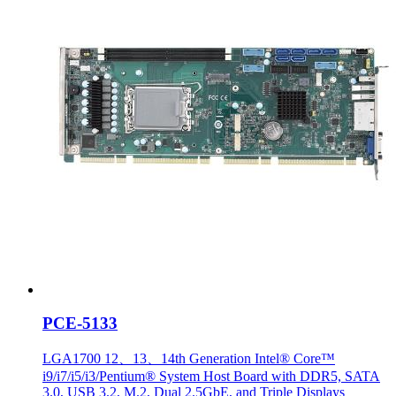
PCE-5133
LGA1700 12、13、14th Generation Intel® Core™
i9/i7/i5/i3/Pentium® System Host Board with DDR5, SATA
3.0, USB 3.2, M.2, Dual 2.5GbE, and Triple Displays