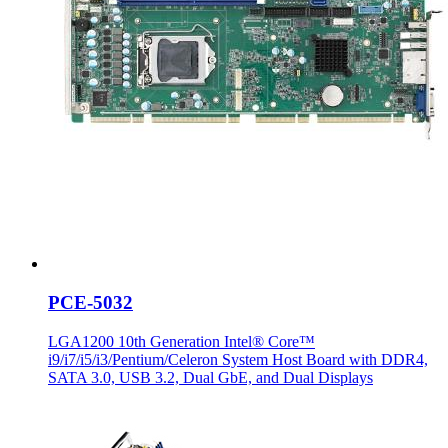
PCE-5032
LGA1200 10th Generation Intel® Core™
i9/i7/i5/i3/Pentium/Celeron System Host Board with DDR4,
SATA 3.0, USB 3.2, Dual GbE, and Dual Displays