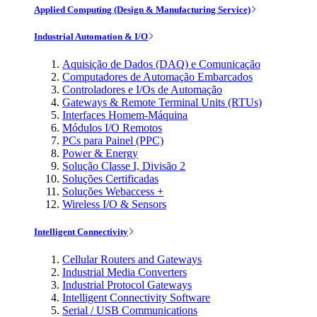
Applied Computing (Design & Manufacturing Service)
Industrial Automation & I/O
Aquisição de Dados (DAQ) e Comunicação
Computadores de Automação Embarcados
Controladores e I/Os de Automação
Gateways & Remote Terminal Units (RTUs)
Interfaces Homem-Máquina
Módulos I/O Remotos
PCs para Painel (PPC)
Power & Energy
Solução Classe I, Divisão 2
Soluções Certificadas
Soluções Webaccess +
Wireless I/O & Sensors
Intelligent Connectivity
Cellular Routers and Gateways
Industrial Media Converters
Industrial Protocol Gateways
Intelligent Connectivity Software
Serial / USB Communications