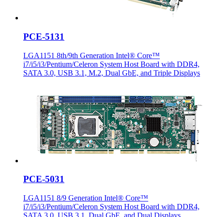
PCE-5131
LGA1151 8th/9th Generation Intel® Core™
i7/i5/i3/Pentium/Celeron System Host Board with DDR4,
SATA 3.0, USB 3.1, M.2, Dual GbE, and Triple Displays
PCE-5031
LGA1151 8/9 Generation Intel® Core™
i7/i5/i3/Pentium/Celeron System Host Board with DDR4,
SATA 3.0, USB 3.1, Dual GbE, and Dual Displays