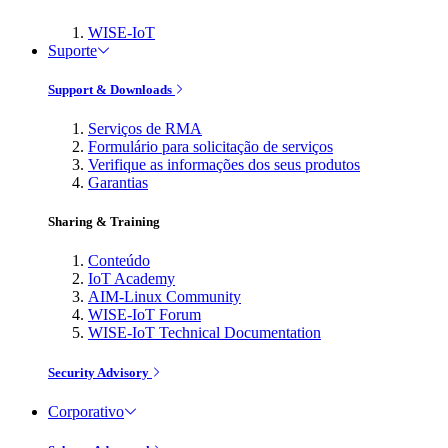
WISE-IoT
Suporte
Support & Downloads
Serviços de RMA
Formulário para solicitação de serviços
Verifique as informações dos seus produtos
Garantias
Sharing & Training
Conteúdo
IoT Academy
AIM-Linux Community
WISE-IoT Forum
WISE-IoT Technical Documentation
Security Advisory
Corporativo