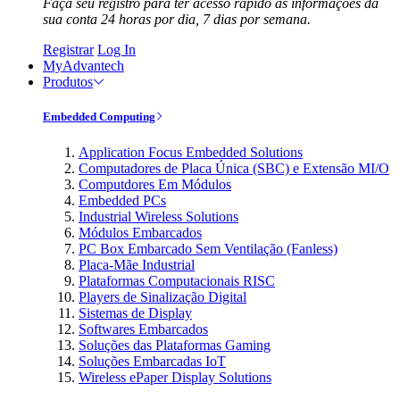
Faça seu registro para ter acesso rápido às informações da
sua conta 24 horas por dia, 7 dias por semana.
Registrar
Log In
MyAdvantech
Produtos
Embedded Computing
Application Focus Embedded Solutions
Computadores de Placa Única (SBC) e Extensão MI/O
Computdores Em Módulos
Embedded PCs
Industrial Wireless Solutions
Módulos Embarcados
PC Box Embarcado Sem Ventilação (Fanless)
Placa-Mãe Industrial
Plataformas Computacionais RISC
Players de Sinalização Digital
Sistemas de Display
Softwares Embarcados
Soluções das Plataformas Gaming
Soluções Embarcadas IoT
Wireless ePaper Display Solutions