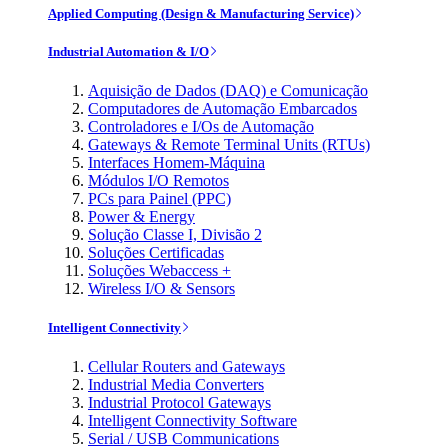
Applied Computing (Design & Manufacturing Service)
Industrial Automation & I/O
Aquisição de Dados (DAQ) e Comunicação
Computadores de Automação Embarcados
Controladores e I/Os de Automação
Gateways & Remote Terminal Units (RTUs)
Interfaces Homem-Máquina
Módulos I/O Remotos
PCs para Painel (PPC)
Power & Energy
Solução Classe I, Divisão 2
Soluções Certificadas
Soluções Webaccess +
Wireless I/O & Sensors
Intelligent Connectivity
Cellular Routers and Gateways
Industrial Media Converters
Industrial Protocol Gateways
Intelligent Connectivity Software
Serial / USB Communications