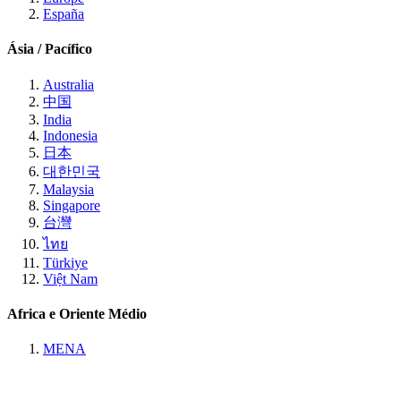
España
Ásia / Pacífico
Australia
中国
India
Indonesia
日本
대한민국
Malaysia
Singapore
台灣
ไทย
Türkiye
Việt Nam
Africa e Oriente Médio
MENA