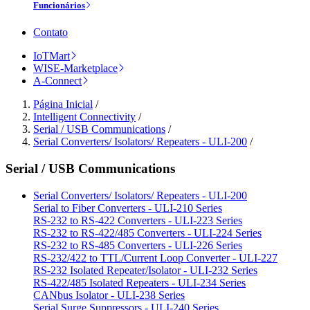
Funcionários
Contato
IoTMart
WISE-Marketplace
A-Connect
Página Inicial
/
Intelligent Connectivity
/
Serial / USB Communications
/
Serial Converters/ Isolators/ Repeaters - ULI-200
/
Serial / USB Communications
Serial Converters/ Isolators/ Repeaters - ULI-200
Serial to Fiber Converters - ULI-210 Series
RS-232 to RS-422 Converters - ULI-223 Series
RS-232 to RS-422/485 Converters - ULI-224 Series
RS-232 to RS-485 Converters - ULI-226 Series
RS-232/422 to TTL/Current Loop Converter - ULI-227
RS-232 Isolated Repeater/Isolator - ULI-232 Series
RS-422/485 Isolated Repeaters - ULI-234 Series
CANbus Isolator - ULI-238 Series
Serial Surge Suppressors - ULI-240 Series