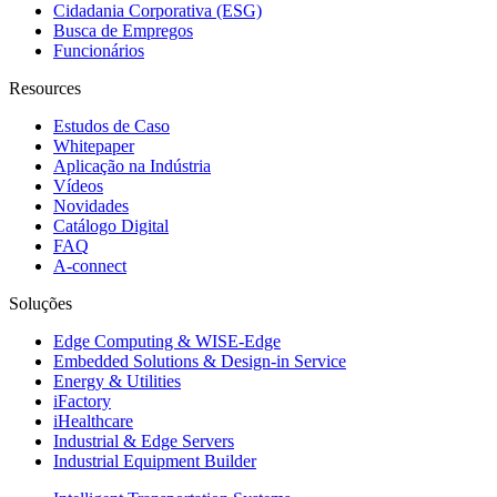
Cidadania Corporativa (ESG)
Busca de Empregos
Funcionários
Resources
Estudos de Caso
Whitepaper
Aplicação na Indústria
Vídeos
Novidades
Catálogo Digital
FAQ
A-connect
Soluções
Edge Computing & WISE-Edge
Embedded Solutions & Design-in Service
Energy & Utilities
iFactory
iHealthcare
Industrial & Edge Servers
Industrial Equipment Builder