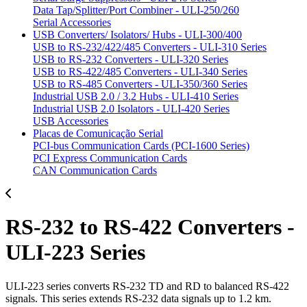
Data Tap/Splitter/Port Combiner - ULI-250/260
Serial Accessories
USB Converters/ Isolators/ Hubs - ULI-300/400
USB to RS-232/422/485 Converters - ULI-310 Series
USB to RS-232 Converters - ULI-320 Series
USB to RS-422/485 Converters - ULI-340 Series
USB to RS-485 Converters - ULI-350/360 Series
Industrial USB 2.0 / 3.2 Hubs - ULI-410 Series
Industrial USB 2.0 Isolators - ULI-420 Series
USB Accessories
Placas de Comunicação Serial
PCI-bus Communication Cards (PCI-1600 Series)
PCI Express Communication Cards
CAN Communication Cards
RS-232 to RS-422 Converters -
ULI-223 Series
ULI-223 series converts RS-232 TD and RD to balanced RS-422
signals. This series extends RS-232 data signals up to 1.2 km.