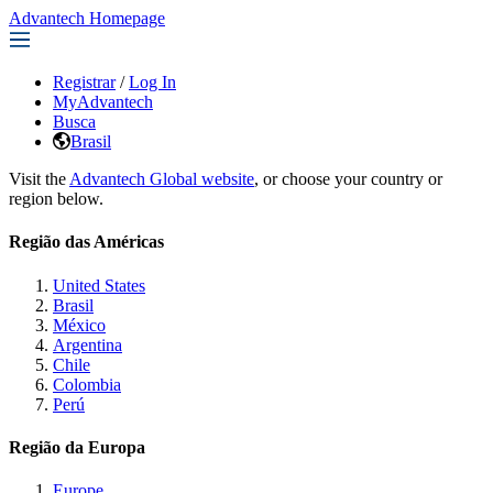
Advantech Homepage
Registrar
/
Log In
MyAdvantech
Busca
Brasil
Visit the
Advantech Global website
, or choose your country or
region below.
Região das Américas
United States
Brasil
México
Argentina
Chile
Colombia
Perú
Região da Europa
Europe