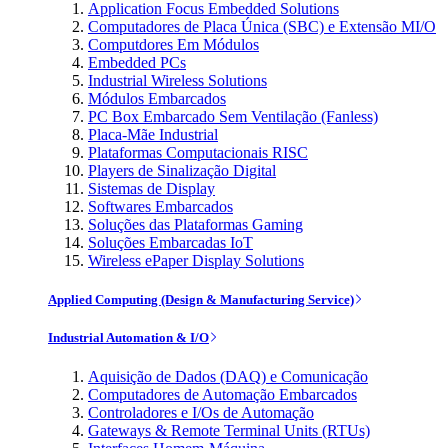
Application Focus Embedded Solutions
Computadores de Placa Única (SBC) e Extensão MI/O
Computdores Em Módulos
Embedded PCs
Industrial Wireless Solutions
Módulos Embarcados
PC Box Embarcado Sem Ventilação (Fanless)
Placa-Mãe Industrial
Plataformas Computacionais RISC
Players de Sinalização Digital
Sistemas de Display
Softwares Embarcados
Soluções das Plataformas Gaming
Soluções Embarcadas IoT
Wireless ePaper Display Solutions
Applied Computing (Design & Manufacturing Service)
Industrial Automation & I/O
Aquisição de Dados (DAQ) e Comunicação
Computadores de Automação Embarcados
Controladores e I/Os de Automação
Gateways & Remote Terminal Units (RTUs)