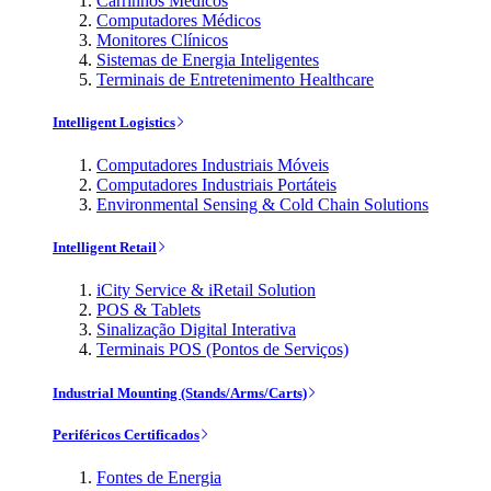
Carrinhos Médicos
Computadores Médicos
Monitores Clínicos
Sistemas de Energia Inteligentes
Terminais de Entretenimento Healthcare
Intelligent Logistics
Computadores Industriais Móveis
Computadores Industriais Portáteis
Environmental Sensing & Cold Chain Solutions
Intelligent Retail
iCity Service & iRetail Solution
POS & Tablets
Sinalização Digital Interativa
Terminais POS (Pontos de Serviços)
Industrial Mounting (Stands/Arms/Carts)
Periféricos Certificados
Fontes de Energia