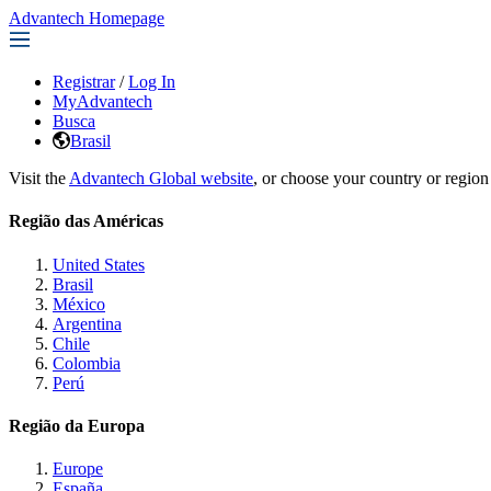
Advantech Homepage
Registrar
/
Log In
MyAdvantech
Busca
Brasil
Visit the
Advantech Global website
, or choose your country or region
Região das Américas
United States
Brasil
México
Argentina
Chile
Colombia
Perú
Região da Europa
Europe
España