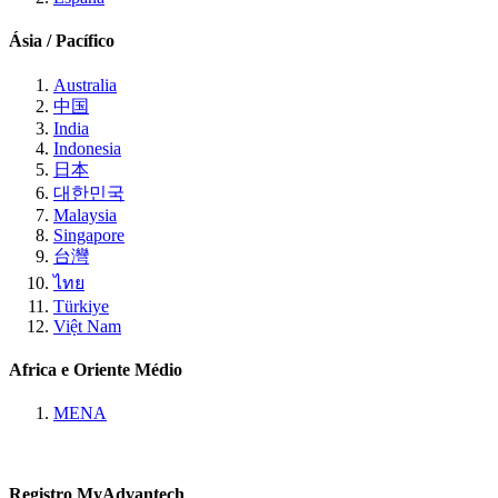
Ásia / Pacífico
Australia
中国
India
Indonesia
日本
대한민국
Malaysia
Singapore
台灣
ไทย
Türkiye
Việt Nam
Africa e Oriente Médio
MENA
Registro MyAdvantech