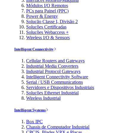
Interfaces Homem-Máquina
Módulos I/O Remotos
PCs para Painel (PPC)
Power & Energy
Solução Classe I, Divisão 2
Soluções Certificadas
Soluções Webaccess +
Wireless I/O & Sensors
Intelligent Connectivity
Cellular Routers and Gateways
Industrial Media Converters
Industrial Protocol Gateways
Intelligent Connectivity Software
Serial / USB Communications
Servidores e Dispositivos Industriais
Soluções Ethernet Industrial
Wireless Industrial
Intelligent Systems
Box IPC
Chassis de Computador Industrial
CPCIS, Blades VPX e Placas