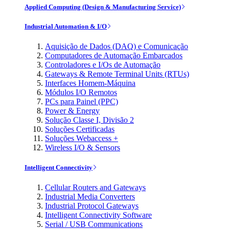
Applied Computing (Design & Manufacturing Service)
Industrial Automation & I/O
Aquisição de Dados (DAQ) e Comunicação
Computadores de Automação Embarcados
Controladores e I/Os de Automação
Gateways & Remote Terminal Units (RTUs)
Interfaces Homem-Máquina
Módulos I/O Remotos
PCs para Painel (PPC)
Power & Energy
Solução Classe I, Divisão 2
Soluções Certificadas
Soluções Webaccess +
Wireless I/O & Sensors
Intelligent Connectivity
Cellular Routers and Gateways
Industrial Media Converters
Industrial Protocol Gateways
Intelligent Connectivity Software
Serial / USB Communications