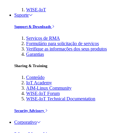
WISE-IoT
Suporte
Support & Downloads
Serviços de RMA
Formulário para solicitação de serviços
Verifique as informações dos seus produtos
Garantias
Sharing & Training
Conteúdo
IoT Academy
AIM-Linux Community
WISE-IoT Forum
WISE-IoT Technical Documentation
Security Advisory
Corporativo