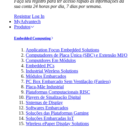
Faça seu registro para ter acesso rápido às informações da
sua conta 24 horas por dia, 7 dias por semana.
Registrar
Log In
MyAdvantech
Produtos
Embedded Computing
Application Focus Embedded Solutions
Computadores de Placa Única (SBC) e Extensão MI/O
Computdores Em Módulos
Embedded PCs
Industrial Wireless Solutions
Módulos Embarcados
PC Box Embarcado Sem Ventilação (Fanless)
Placa-Mãe Industrial
Plataformas Computacionais RISC
Players de Sinalização Digital
Sistemas de Display
Softwares Embarcados
Soluções das Plataformas Gaming
Soluções Embarcadas IoT
Wireless ePaper Display Solutions