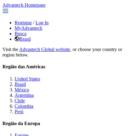
Advantech Homepage
Registrar
/
Log In
MyAdvantech
Busca
Brasil
Visit the
Advantech Global website
, or choose your country or
region below.
Região das Américas
United States
Brasil
México
Argentina
Chile
Colombia
Perú
Região da Europa
Europe