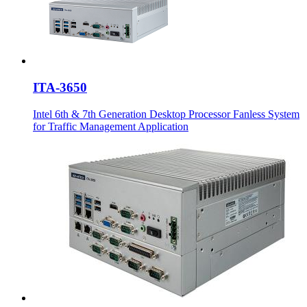
ITA-3650
Intel 6th & 7th Generation Desktop Processor Fanless System
for Traffic Management Application