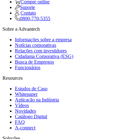
Compre online
Suporte
Contato
0800-770-5355
Sobre a Advantech
Informações sobre a empresa
Notícias corporativas
Relações com investidores
Cidadania Corporativa (ESG)
Busca de Empregos
Funcionários
Resources
Estudos de Caso
Whitepaper
Aplicação na Indústria
Vídeos
Novidades
Catálogo Digital
FAQ
A-connect
Soluções