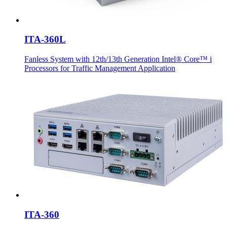
ITA-360L
Fanless System with 12th/13th Generation Intel® Core™ i
Processors for Traffic Management Application
ITA-360