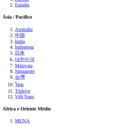
España
Ásia / Pacífico
Australia
中国
India
Indonesia
日本
대한민국
Malaysia
Singapore
台灣
ไทย
Türkiye
Việt Nam
Africa e Oriente Médio
MENA