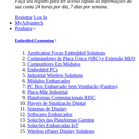
Faça seu registro para ter acesso rápido às informações da
sua conta 24 horas por dia, 7 dias por semana.
Registrar
Log In
MyAdvantech
Produtos
Embedded Computing
Application Focus Embedded Solutions
Computadores de Placa Única (SBC) e Extensão MI/O
Computdores Em Módulos
Embedded PCs
Industrial Wireless Solutions
Módulos Embarcados
PC Box Embarcado Sem Ventilação (Fanless)
Placa-Mãe Industrial
Plataformas Computacionais RISC
Players de Sinalização Digital
Sistemas de Display
Softwares Embarcados
Soluções das Plataformas Gaming
Soluções Embarcadas IoT
Wireless ePaper Display Solutions