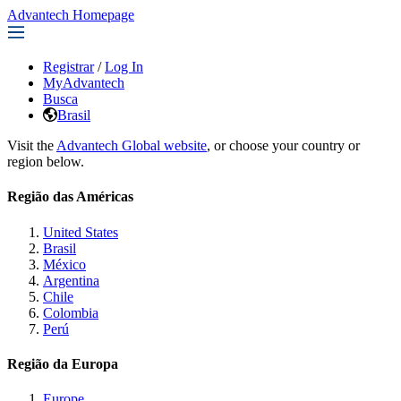
Advantech Homepage
Registrar
/
Log In
MyAdvantech
Busca
Brasil
Visit the
Advantech Global website
, or choose your country or
region below.
Região das Américas
United States
Brasil
México
Argentina
Chile
Colombia
Perú
Região da Europa
Europe