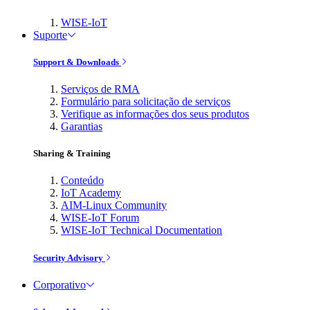
WISE-IoT
Suporte
Support & Downloads
Serviços de RMA
Formulário para solicitação de serviços
Verifique as informações dos seus produtos
Garantias
Sharing & Training
Conteúdo
IoT Academy
AIM-Linux Community
WISE-IoT Forum
WISE-IoT Technical Documentation
Security Advisory
Corporativo