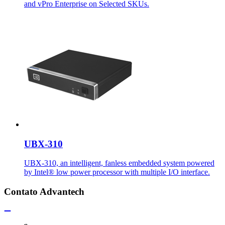
and vPro Enterprise on Selected SKUs.
UBX-310
UBX-310, an intelligent, fanless embedded system powered
by Intel® low power processor with multiple I/O interface.
Contato Advantech