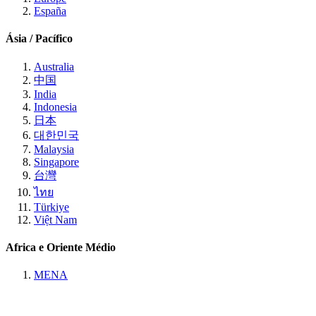
España
Ásia / Pacífico
Australia
中国
India
Indonesia
日本
대한민국
Malaysia
Singapore
台灣
ไทย
Türkiye
Việt Nam
Africa e Oriente Médio
MENA