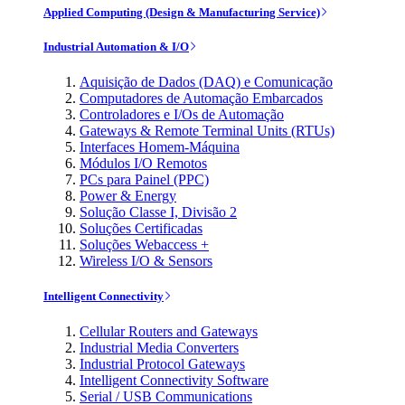
Applied Computing (Design & Manufacturing Service)
Industrial Automation & I/O
Aquisição de Dados (DAQ) e Comunicação
Computadores de Automação Embarcados
Controladores e I/Os de Automação
Gateways & Remote Terminal Units (RTUs)
Interfaces Homem-Máquina
Módulos I/O Remotos
PCs para Painel (PPC)
Power & Energy
Solução Classe I, Divisão 2
Soluções Certificadas
Soluções Webaccess +
Wireless I/O & Sensors
Intelligent Connectivity
Cellular Routers and Gateways
Industrial Media Converters
Industrial Protocol Gateways
Intelligent Connectivity Software
Serial / USB Communications