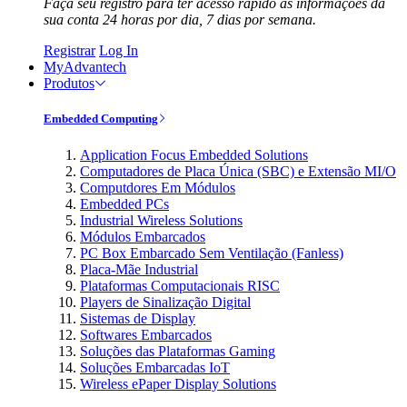
Faça seu registro para ter acesso rápido às informações da
sua conta 24 horas por dia, 7 dias por semana.
Registrar
Log In
MyAdvantech
Produtos
Embedded Computing
Application Focus Embedded Solutions
Computadores de Placa Única (SBC) e Extensão MI/O
Computdores Em Módulos
Embedded PCs
Industrial Wireless Solutions
Módulos Embarcados
PC Box Embarcado Sem Ventilação (Fanless)
Placa-Mãe Industrial
Plataformas Computacionais RISC
Players de Sinalização Digital
Sistemas de Display
Softwares Embarcados
Soluções das Plataformas Gaming
Soluções Embarcadas IoT
Wireless ePaper Display Solutions