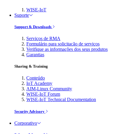
WISE-IoT
Suporte
Support & Downloads
Serviços de RMA
Formulário para solicitação de serviços
Verifique as informações dos seus produtos
Garantias
Sharing & Training
Conteúdo
IoT Academy
AIM-Linux Community
WISE-IoT Forum
WISE-IoT Technical Documentation
Security Advisory
Corporativo