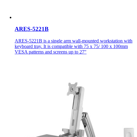
ARES-5221B
ARES-5221B is a single arm wall-mounted workstation with
keyboard tray. It is compatible with 75 x 75/ 100 x 100mm
VESA patterns and screens up to 27"