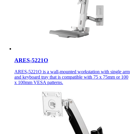
ARES-5221O
ARES-5221O is a wall-mounted workstation with single arm
and keyboard tray that is compatible with 75 x 75mm or 100
x 100mm VESA patterns.