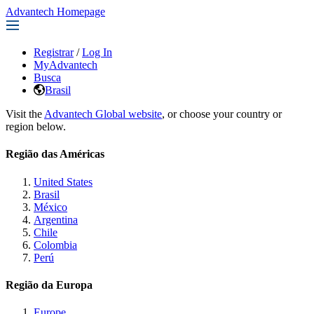
Advantech Homepage
Registrar
/
Log In
MyAdvantech
Busca
Brasil
Visit the
Advantech Global website
, or choose your country or
region below.
Região das Américas
United States
Brasil
México
Argentina
Chile
Colombia
Perú
Região da Europa
Europe