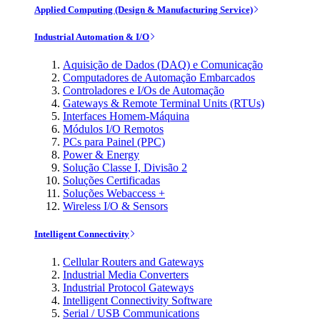
Applied Computing (Design & Manufacturing Service)
Industrial Automation & I/O
Aquisição de Dados (DAQ) e Comunicação
Computadores de Automação Embarcados
Controladores e I/Os de Automação
Gateways & Remote Terminal Units (RTUs)
Interfaces Homem-Máquina
Módulos I/O Remotos
PCs para Painel (PPC)
Power & Energy
Solução Classe I, Divisão 2
Soluções Certificadas
Soluções Webaccess +
Wireless I/O & Sensors
Intelligent Connectivity
Cellular Routers and Gateways
Industrial Media Converters
Industrial Protocol Gateways
Intelligent Connectivity Software
Serial / USB Communications