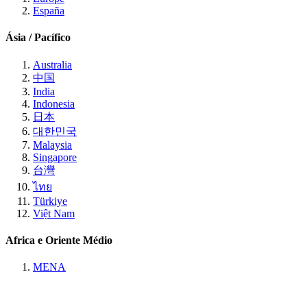
España
Ásia / Pacífico
Australia
中国
India
Indonesia
日本
대한민국
Malaysia
Singapore
台灣
ไทย
Türkiye
Việt Nam
Africa e Oriente Médio
MENA