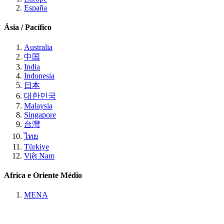
España
Ásia / Pacífico
Australia
中国
India
Indonesia
日本
대한민국
Malaysia
Singapore
台灣
ไทย
Türkiye
Việt Nam
Africa e Oriente Médio
MENA