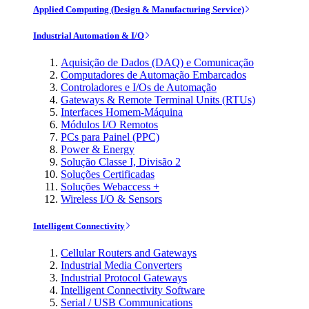
Applied Computing (Design & Manufacturing Service)
Industrial Automation & I/O
Aquisição de Dados (DAQ) e Comunicação
Computadores de Automação Embarcados
Controladores e I/Os de Automação
Gateways & Remote Terminal Units (RTUs)
Interfaces Homem-Máquina
Módulos I/O Remotos
PCs para Painel (PPC)
Power & Energy
Solução Classe I, Divisão 2
Soluções Certificadas
Soluções Webaccess +
Wireless I/O & Sensors
Intelligent Connectivity
Cellular Routers and Gateways
Industrial Media Converters
Industrial Protocol Gateways
Intelligent Connectivity Software
Serial / USB Communications