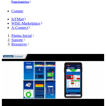
Funcionários
Contato
IoTMart
WISE-Marketplace
A-Connect
Página Inicial
/
Suporte
/
Resources
/