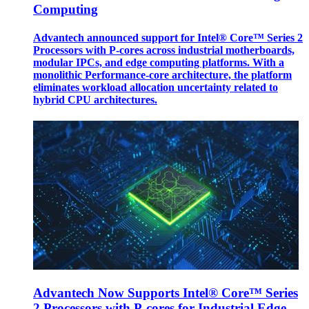
Computing
Advantech announced support for Intel® Core™ Series 2
Processors with P-cores across industrial motherboards,
modular IPCs, and edge computing platforms. With a
monolithic Performance-core architecture, the platform
eliminates workload allocation uncertainty related to
hybrid CPU architectures.
Advantech Now Supports Intel® Core™ Series
2 Processors with P-cores for Industrial Edge