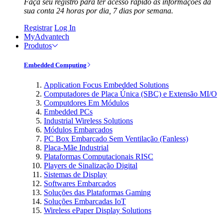
Faça seu registro para ter acesso rápido às informações da
sua conta 24 horas por dia, 7 dias por semana.
Registrar
Log In
MyAdvantech
Produtos
Embedded Computing
Application Focus Embedded Solutions
Computadores de Placa Única (SBC) e Extensão MI/O
Computdores Em Módulos
Embedded PCs
Industrial Wireless Solutions
Módulos Embarcados
PC Box Embarcado Sem Ventilação (Fanless)
Placa-Mãe Industrial
Plataformas Computacionais RISC
Players de Sinalização Digital
Sistemas de Display
Softwares Embarcados
Soluções das Plataformas Gaming
Soluções Embarcadas IoT
Wireless ePaper Display Solutions