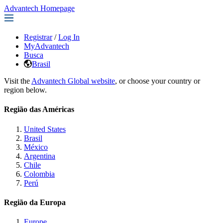
Advantech Homepage
Registrar
/
Log In
MyAdvantech
Busca
Brasil
Visit the
Advantech Global website
, or choose your country or
region below.
Região das Américas
United States
Brasil
México
Argentina
Chile
Colombia
Perú
Região da Europa
Europe