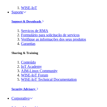
WISE-IoT
Suporte
Support & Downloads
Serviços de RMA
Formulário para solicitação de serviços
Verifique as informações dos seus produtos
Garantias
Sharing & Training
Conteúdo
IoT Academy
AIM-Linux Community
WISE-IoT Forum
WISE-IoT Technical Documentation
Security Advisory
Corporativo