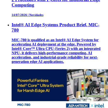
Computing
14/07/2026
|
Novidades
Intel® AI Edge Systems Product Brief, MIC-
780
MIC-780 is qualified as an Intel® AI Edge System for
accelerating AI deployment at the edge. Powered by
Intel® Core™ Ultra CPU (Series 2) with an integrated
NPU, it delivers high-performance computing, AI
acceleration, and industrial-grade reliability for next-
generation edge AI applications.