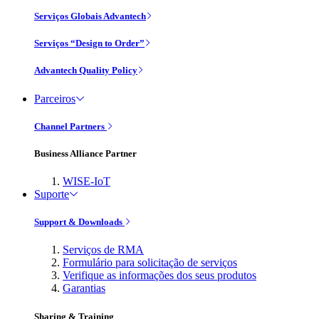
Serviços Globais Advantech
Serviços “Design to Order”
Advantech Quality Policy
Parceiros
Channel Partners
Business Alliance Partner
WISE-IoT
Suporte
Support & Downloads
Serviços de RMA
Formulário para solicitação de serviços
Verifique as informações dos seus produtos
Garantias
Sharing & Training