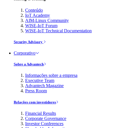
Conteúdo
IoT Academy
AIM-Linux Community
WISE-IoT Forum
WISE-IoT Technical Documentation
Security Advisory
Corporativo
Sobre a Advantech
Informações sobre a empresa
Executive Team
Advantech Magazine
Press Room
Relações com investidores
Financial Results
Corporate Governance
Investor Conferences