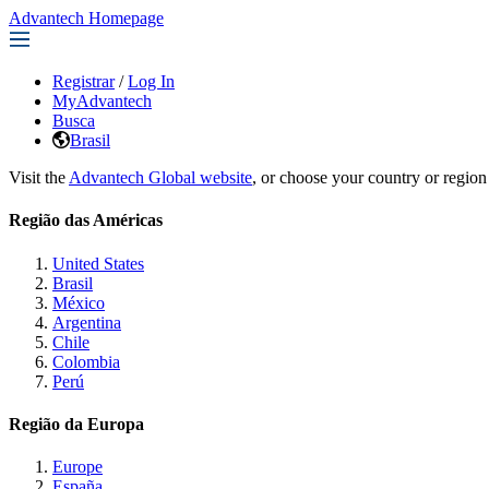
Advantech Homepage
Registrar
/
Log In
MyAdvantech
Busca
Brasil
Visit the
Advantech Global website
, or choose your country or region
Região das Américas
United States
Brasil
México
Argentina
Chile
Colombia
Perú
Região da Europa
Europe
España