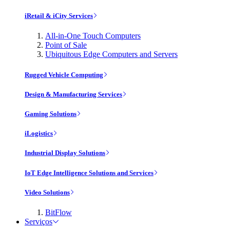
iRetail & iCity Services
All-in-One Touch Computers
Point of Sale
Ubiquitous Edge Computers and Servers
Rugged Vehicle Computing
Design & Manufacturing Services
Gaming Solutions
iLogistics
Industrial Display Solutions
IoT Edge Intelligence Solutions and Services
Video Solutions
BitFlow
Serviços