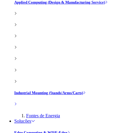
Applied Computing (Design & Manufacturing Service)
Industrial Mounting (Stands/Arms/Carts)
Fontes de Energia
Soluções
Edge Computing & WISE-Edge