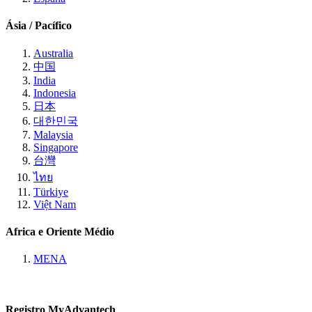
Ásia / Pacífico
Australia
中国
India
Indonesia
日本
대한민국
Malaysia
Singapore
台灣
ไทย
Türkiye
Việt Nam
Africa e Oriente Médio
MENA
Registro MyAdvantech