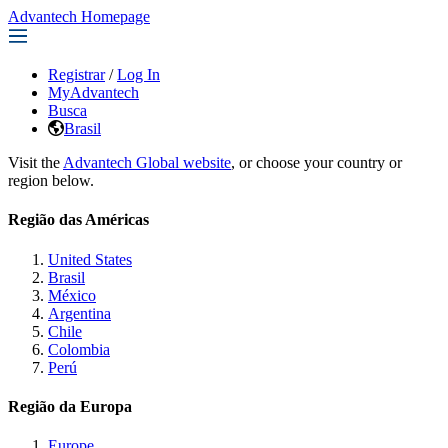
Advantech Homepage
Registrar
/
Log In
MyAdvantech
Busca
Brasil
Visit the
Advantech Global website
, or choose your country or
region below.
Região das Américas
United States
Brasil
México
Argentina
Chile
Colombia
Perú
Região da Europa
Europe