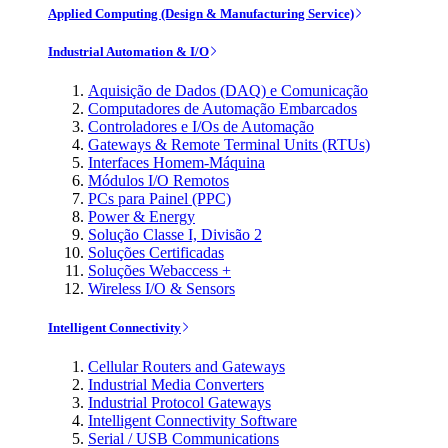
Applied Computing (Design & Manufacturing Service)
Industrial Automation & I/O
Aquisição de Dados (DAQ) e Comunicação
Computadores de Automação Embarcados
Controladores e I/Os de Automação
Gateways & Remote Terminal Units (RTUs)
Interfaces Homem-Máquina
Módulos I/O Remotos
PCs para Painel (PPC)
Power & Energy
Solução Classe I, Divisão 2
Soluções Certificadas
Soluções Webaccess +
Wireless I/O & Sensors
Intelligent Connectivity
Cellular Routers and Gateways
Industrial Media Converters
Industrial Protocol Gateways
Intelligent Connectivity Software
Serial / USB Communications