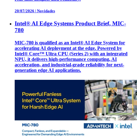
20/07/2026
|
Novidades
Intel® AI Edge Systems Product Brief, MIC-
780
MIC-780 is qualified as an Intel® AI Edge System for
accelerating AI deployment at the edge. Powered by
Intel® Core™ Ultra CPU (Series 2) with an integrated
NPU, it delivers high-performance computing, AI
acceleration, and industrial-grade reliability for next-
generation edge AI applications.