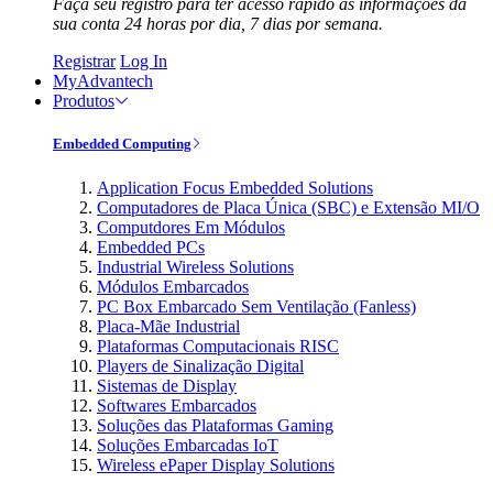
Faça seu registro para ter acesso rápido às informações da
sua conta 24 horas por dia, 7 dias por semana.
Registrar
Log In
MyAdvantech
Produtos
Embedded Computing
Application Focus Embedded Solutions
Computadores de Placa Única (SBC) e Extensão MI/O
Computdores Em Módulos
Embedded PCs
Industrial Wireless Solutions
Módulos Embarcados
PC Box Embarcado Sem Ventilação (Fanless)
Placa-Mãe Industrial
Plataformas Computacionais RISC
Players de Sinalização Digital
Sistemas de Display
Softwares Embarcados
Soluções das Plataformas Gaming
Soluções Embarcadas IoT
Wireless ePaper Display Solutions