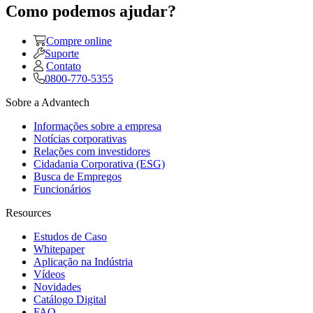
Como podemos ajudar?
Compre online
Suporte
Contato
0800-770-5355
Sobre a Advantech
Informações sobre a empresa
Notícias corporativas
Relações com investidores
Cidadania Corporativa (ESG)
Busca de Empregos
Funcionários
Resources
Estudos de Caso
Whitepaper
Aplicação na Indústria
Vídeos
Novidades
Catálogo Digital
FAQ