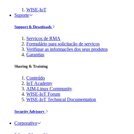
WISE-IoT
Suporte
Support & Downloads
Serviços de RMA
Formulário para solicitação de serviços
Verifique as informações dos seus produtos
Garantias
Sharing & Training
Conteúdo
IoT Academy
AIM-Linux Community
WISE-IoT Forum
WISE-IoT Technical Documentation
Security Advisory
Corporativo