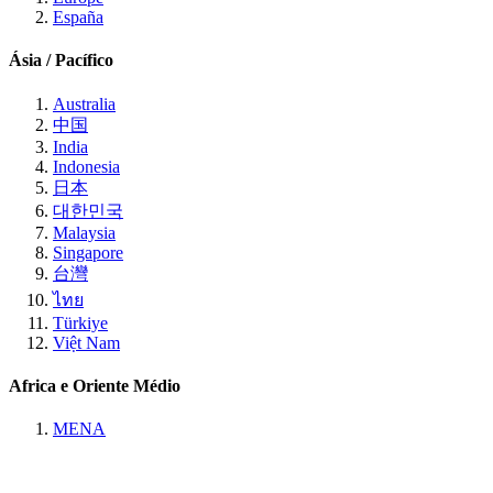
España
Ásia / Pacífico
Australia
中国
India
Indonesia
日本
대한민국
Malaysia
Singapore
台灣
ไทย
Türkiye
Việt Nam
Africa e Oriente Médio
MENA