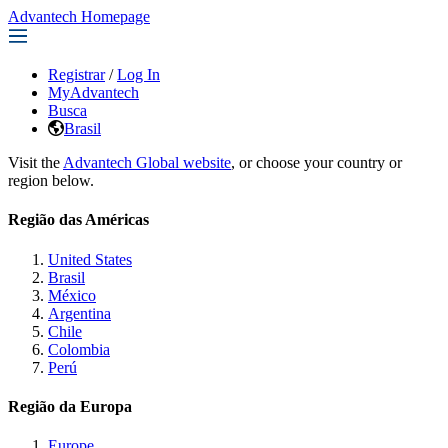
Advantech Homepage
Registrar
/
Log In
MyAdvantech
Busca
Brasil
Visit the
Advantech Global website
, or choose your country or
region below.
Região das Américas
United States
Brasil
México
Argentina
Chile
Colombia
Perú
Região da Europa
Europe