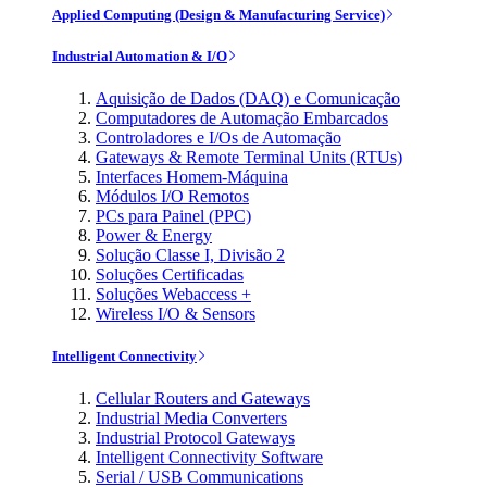
Applied Computing (Design & Manufacturing Service)
Industrial Automation & I/O
Aquisição de Dados (DAQ) e Comunicação
Computadores de Automação Embarcados
Controladores e I/Os de Automação
Gateways & Remote Terminal Units (RTUs)
Interfaces Homem-Máquina
Módulos I/O Remotos
PCs para Painel (PPC)
Power & Energy
Solução Classe I, Divisão 2
Soluções Certificadas
Soluções Webaccess +
Wireless I/O & Sensors
Intelligent Connectivity
Cellular Routers and Gateways
Industrial Media Converters
Industrial Protocol Gateways
Intelligent Connectivity Software
Serial / USB Communications