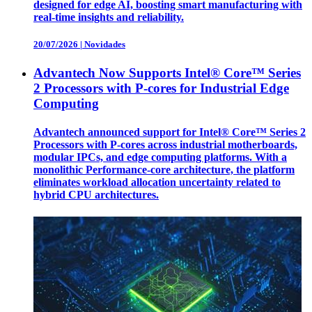
designed for edge AI, boosting smart manufacturing with
real-time insights and reliability.
20/07/2026
|
Novidades
Advantech Now Supports Intel® Core™ Series
2 Processors with P-cores for Industrial Edge
Computing
Advantech announced support for Intel® Core™ Series 2
Processors with P-cores across industrial motherboards,
modular IPCs, and edge computing platforms. With a
monolithic Performance-core architecture, the platform
eliminates workload allocation uncertainty related to
hybrid CPU architectures.