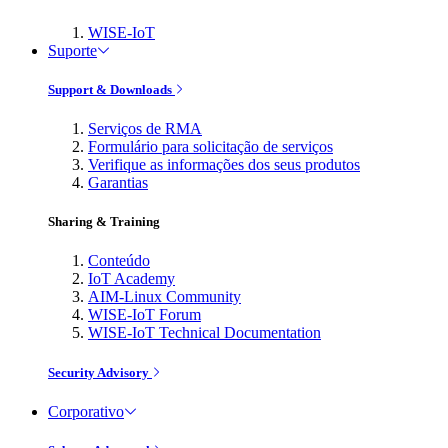
WISE-IoT
Suporte
Support & Downloads
Serviços de RMA
Formulário para solicitação de serviços
Verifique as informações dos seus produtos
Garantias
Sharing & Training
Conteúdo
IoT Academy
AIM-Linux Community
WISE-IoT Forum
WISE-IoT Technical Documentation
Security Advisory
Corporativo