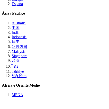
España
Ásia / Pacífico
Australia
中国
India
Indonesia
日本
대한민국
Malaysia
Singapore
台灣
ไทย
Türkiye
Việt Nam
Africa e Oriente Médio
MENA