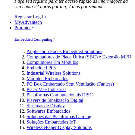
Faça seu registro para ter acesso rápido às informações da
sua conta 24 horas por dia, 7 dias por semana.
Registrar
Log In
MyAdvantech
Produtos
Embedded Computing
Application Focus Embedded Solutions
Computadores de Placa Única (SBC) e Extensão MI/O
Computdores Em Módulos
Embedded PCs
Industrial Wireless Solutions
Módulos Embarcados
PC Box Embarcado Sem Ventilação (Fanless)
Placa-Mãe Industrial
Plataformas Computacionais RISC
Players de Sinalização Digital
Sistemas de Display
Softwares Embarcados
Soluções das Plataformas Gaming
Soluções Embarcadas IoT
Wireless ePaper Display Solutions