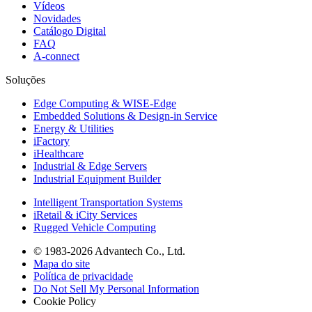
Vídeos
Novidades
Catálogo Digital
FAQ
A-connect
Soluções
Edge Computing & WISE-Edge
Embedded Solutions & Design-in Service
Energy & Utilities
iFactory
iHealthcare
Industrial & Edge Servers
Industrial Equipment Builder
Intelligent Transportation Systems
iRetail & iCity Services
Rugged Vehicle Computing
© 1983-2026 Advantech Co., Ltd.
Mapa do site
Política de privacidade
Do Not Sell My Personal Information
Cookie Policy