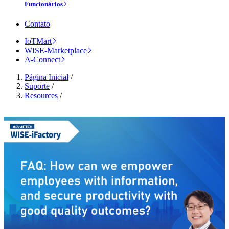
Funcionários
Contato
IoTMart
WISE-Marketplace
A-Connect
Página Inicial
/
Suporte
/
Resources
/