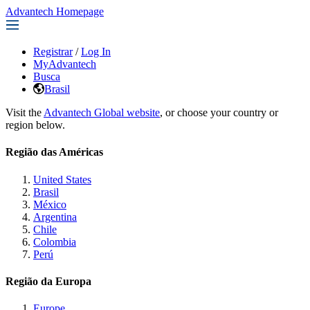
Advantech Homepage
Registrar
/
Log In
MyAdvantech
Busca
Brasil
Visit the
Advantech Global website
, or choose your country or
region below.
Região das Américas
United States
Brasil
México
Argentina
Chile
Colombia
Perú
Região da Europa
Europe