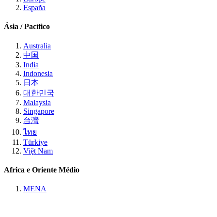
España
Ásia / Pacífico
Australia
中国
India
Indonesia
日本
대한민국
Malaysia
Singapore
台灣
ไทย
Türkiye
Việt Nam
Africa e Oriente Médio
MENA