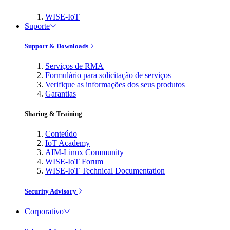
WISE-IoT
Suporte
Support & Downloads
Serviços de RMA
Formulário para solicitação de serviços
Verifique as informações dos seus produtos
Garantias
Sharing & Training
Conteúdo
IoT Academy
AIM-Linux Community
WISE-IoT Forum
WISE-IoT Technical Documentation
Security Advisory
Corporativo