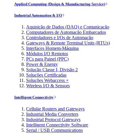
Applied Computing (Design & Manufacturing Service)
Industrial Automation & I/O
Aquisição de Dados (DAQ) e Comunicação
Computadores de Automação Embarcados
Controladores e I/Os de Automação
Gateways & Remote Terminal Units (RTUs)
Interfaces Homem-Máquina
Módulos I/O Remotos
PCs para Painel (PPC)
Power & Energy
Solução Classe I, Divisão 2
Soluções Certificadas
Soluções Webaccess +
Wireless I/O & Sensors
Intelligent Connectivity
Cellular Routers and Gateways
Industrial Media Converters
Industrial Protocol Gateways
Intelligent Connectivity Software
Serial / USB Communications