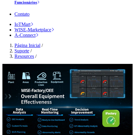
Funcionários
Contato
IoTMart
WISE-Marketplace
A-Connect
Página Inicial
/
Suporte
/
Resources
/