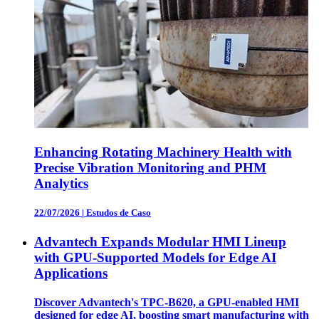
Enhancing Rotating Machinery Health with
Precise Vibration Monitoring and PHM
Analytics
22/07/2026
|
Estudos de Caso
Advantech Expands Modular HMI Lineup
with GPU-Supported Models for Edge AI
Applications
Discover Advantech's TPC-B620, a GPU-enabled HMI
designed for edge AI, boosting smart manufacturing with