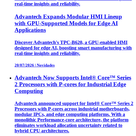
real-time insights and reliability.
Advantech Expands Modular HMI Lineup
with GPU-Supported Models for Edge AI
Applications
Discover Advantech's TPC-B620, a GPU-enabled HMI
designed for edge AI, boosting smart manufacturing with
real-time insights and reliability.
20/07/2026
|
Novidades
Advantech Now Supports Intel® Core™ Series
2 Processors with P-cores for Industrial Edge
Computing
Advantech announced support for Intel® Core™ Series 2
Processors with P-cores across industrial motherboards,
modular IPCs, and edge computing platforms. With a
monolithic Performance-core architecture, the platform
eliminates workload allocation uncertainty related to
hybrid CPU architectures.