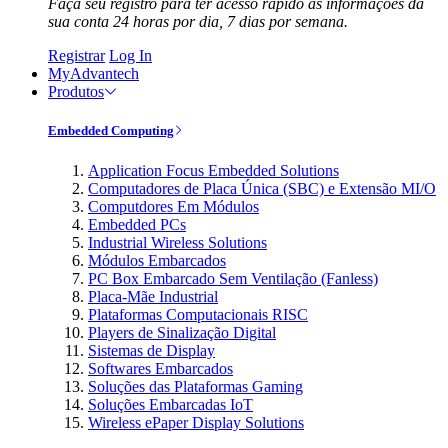
Faça seu registro para ter acesso rápido às informações da
sua conta 24 horas por dia, 7 dias por semana.
Registrar
Log In
MyAdvantech
Produtos
Embedded Computing
Application Focus Embedded Solutions
Computadores de Placa Única (SBC) e Extensão MI/O
Computdores Em Módulos
Embedded PCs
Industrial Wireless Solutions
Módulos Embarcados
PC Box Embarcado Sem Ventilação (Fanless)
Placa-Mãe Industrial
Plataformas Computacionais RISC
Players de Sinalização Digital
Sistemas de Display
Softwares Embarcados
Soluções das Plataformas Gaming
Soluções Embarcadas IoT
Wireless ePaper Display Solutions