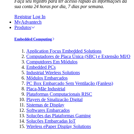
Faça seu registro para ter acesso rápido às informações da
sua conta 24 horas por dia, 7 dias por semana.
Registrar
Log In
MyAdvantech
Produtos
Embedded Computing
Application Focus Embedded Solutions
Computadores de Placa Única (SBC) e Extensão MI/O
Computdores Em Módulos
Embedded PCs
Industrial Wireless Solutions
Módulos Embarcados
PC Box Embarcado Sem Ventilação (Fanless)
Placa-Mãe Industrial
Plataformas Computacionais RISC
Players de Sinalização Digital
Sistemas de Display
Softwares Embarcados
Soluções das Plataformas Gaming
Soluções Embarcadas IoT
Wireless ePaper Display Solutions