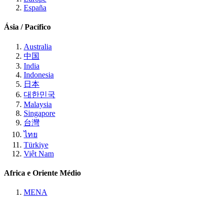
España
Ásia / Pacífico
Australia
中国
India
Indonesia
日本
대한민국
Malaysia
Singapore
台灣
ไทย
Türkiye
Việt Nam
Africa e Oriente Médio
MENA