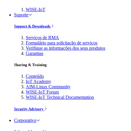
WISE-IoT
Suporte
Support & Downloads
Serviços de RMA
Formulário para solicitação de serviços
Verifique as informações dos seus produtos
Garantias
Sharing & Training
Conteúdo
IoT Academy
AIM-Linux Community
WISE-IoT Forum
WISE-IoT Technical Documentation
Security Advisory
Corporativo