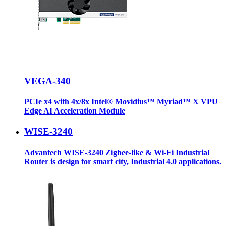
VEGA-340
PCIe x4 with 4x/8x Intel® Movidius™ Myriad™ X VPU
Edge AI Acceleration Module
WISE-3240
Advantech WISE-3240 Zigbee-like & Wi-Fi Industrial
Router is design for smart city, Industrial 4.0 applications.