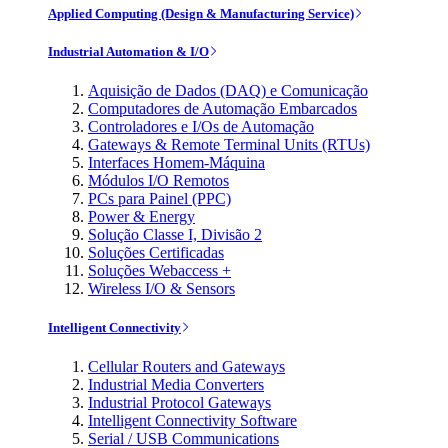
Applied Computing (Design & Manufacturing Service)
Industrial Automation & I/O
Aquisição de Dados (DAQ) e Comunicação
Computadores de Automação Embarcados
Controladores e I/Os de Automação
Gateways & Remote Terminal Units (RTUs)
Interfaces Homem-Máquina
Módulos I/O Remotos
PCs para Painel (PPC)
Power & Energy
Solução Classe I, Divisão 2
Soluções Certificadas
Soluções Webaccess +
Wireless I/O & Sensors
Intelligent Connectivity
Cellular Routers and Gateways
Industrial Media Converters
Industrial Protocol Gateways
Intelligent Connectivity Software
Serial / USB Communications