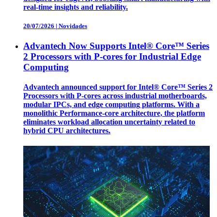
real-time insights and reliability.
20/07/2026
|
Novidades
Advantech Now Supports Intel® Core™ Series
2 Processors with P-cores for Industrial Edge
Computing
Advantech announced support for Intel® Core™ Series 2
Processors with P-cores across industrial motherboards,
modular IPCs, and edge computing platforms. With a
monolithic Performance-core architecture, the platform
eliminates workload allocation uncertainty related to
hybrid CPU architectures.