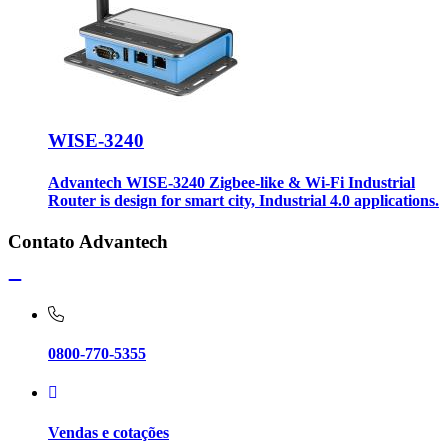
WISE-3240
Advantech WISE-3240 Zigbee-like & Wi-Fi Industrial
Router is design for smart city, Industrial 4.0 applications.
Contato Advantech
0800-770-5355
Vendas e cotações