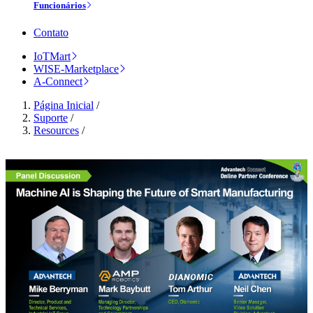
Funcionários
Contato
IoTMart
WISE-Marketplace
A-Connect
Página Inicial
/
Suporte
/
Resources
/