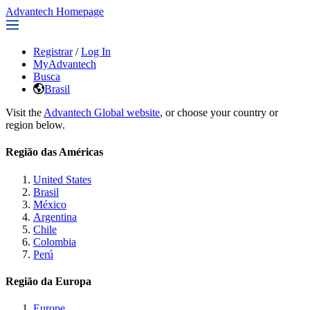
Advantech Homepage
Registrar
/
Log In
MyAdvantech
Busca
Brasil
Visit the
Advantech Global website
, or choose your country or
region below.
Região das Américas
United States
Brasil
México
Argentina
Chile
Colombia
Perú
Região da Europa
Europe