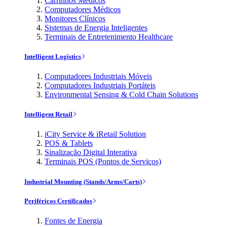
Carrinhos Médicos
Computadores Médicos
Monitores Clínicos
Sistemas de Energia Inteligentes
Terminais de Entretenimento Healthcare
Intelligent Logistics
Computadores Industriais Móveis
Computadores Industriais Portáteis
Environmental Sensing & Cold Chain Solutions
Intelligent Retail
iCity Service & iRetail Solution
POS & Tablets
Sinalização Digital Interativa
Terminais POS (Pontos de Serviços)
Industrial Mounting (Stands/Arms/Carts)
Periféricos Certificados
Fontes de Energia