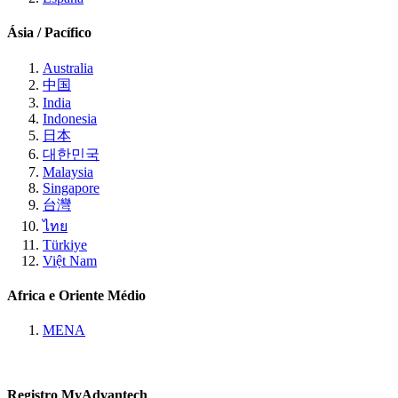
Ásia / Pacífico
Australia
中国
India
Indonesia
日本
대한민국
Malaysia
Singapore
台灣
ไทย
Türkiye
Việt Nam
Africa e Oriente Médio
MENA
Registro MyAdvantech