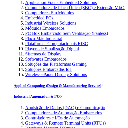
Application Focus Embedded Solutions
Computadores de Placa Única (SBC) e Extensão MI/O
Computdores Em Módulos
Embedded PCs
Industrial Wireless Solutions
Módulos Embarcados
PC Box Embarcado Sem Ventilação (Fanless)
Placa-Mãe Industrial
Plataformas Computacionais RISC
Players de Sinalização Digital
Sistemas de Display
Softwares Embarcados
Soluções das Plataformas Gaming
Soluções Embarcadas IoT
Wireless ePaper Display Solutions
Applied Computing (Design & Manufacturing Service)
Industrial Automation & I/O
Aquisição de Dados (DAQ) e Comunicação
Computadores de Automação Embarcados
Controladores e I/Os de Automação
Gateways & Remote Terminal Units (RTUs)