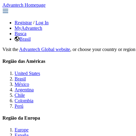
Advantech Homepage
Registrar
/
Log In
MyAdvantech
Busca
Brasil
Visit the
Advantech Global website
, or choose your country or region
Região das Américas
United States
Brasil
México
Argentina
Chile
Colombia
Perú
Região da Europa
Europe
España