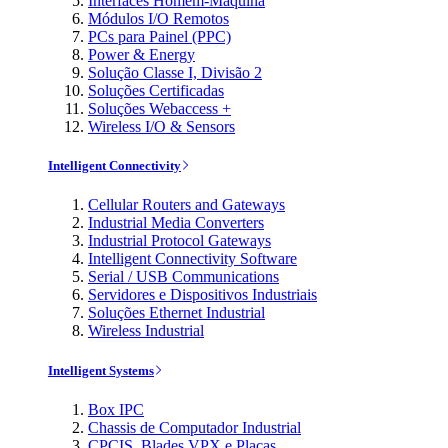
Interfaces Homem-Máquina
Módulos I/O Remotos
PCs para Painel (PPC)
Power & Energy
Solução Classe I, Divisão 2
Soluções Certificadas
Soluções Webaccess +
Wireless I/O & Sensors
Intelligent Connectivity
Cellular Routers and Gateways
Industrial Media Converters
Industrial Protocol Gateways
Intelligent Connectivity Software
Serial / USB Communications
Servidores e Dispositivos Industriais
Soluções Ethernet Industrial
Wireless Industrial
Intelligent Systems
Box IPC
Chassis de Computador Industrial
CPCIS, Blades VPX e Placas