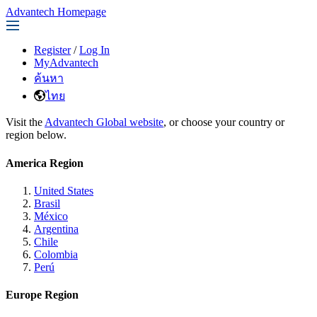
Advantech Homepage
Register
/
Log In
MyAdvantech
ค้นหา
ไทย
Visit the
Advantech Global website
, or choose your country or
region below.
America Region
United States
Brasil
México
Argentina
Chile
Colombia
Perú
Europe Region