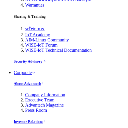
Warranties
Sharing & Training
ทรัพยากร
IoT Academy
AIM-Linux Community
WISE-IoT Forum
WISE-IoT Technical Documentation
Security Advisory
Corporate
About Advantech
Company Information
Executive Team
Advantech Magazine
Press Room
Investor Relations