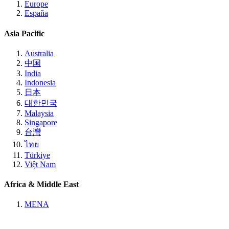
Europe
España
Asia Pacific
Australia
中国
India
Indonesia
日本
대한민국
Malaysia
Singapore
台灣
ไทย
Türkiye
Việt Nam
Africa & Middle East
MENA