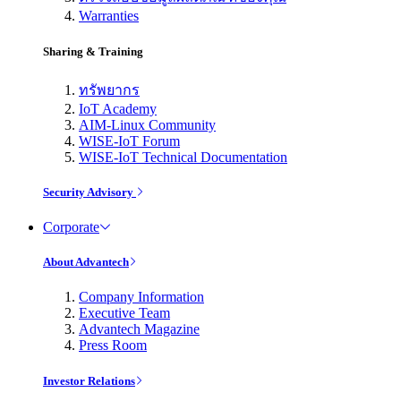
Warranties
Sharing & Training
ทรัพยากร
IoT Academy
AIM-Linux Community
WISE-IoT Forum
WISE-IoT Technical Documentation
Security Advisory
Corporate
About Advantech
Company Information
Executive Team
Advantech Magazine
Press Room
Investor Relations