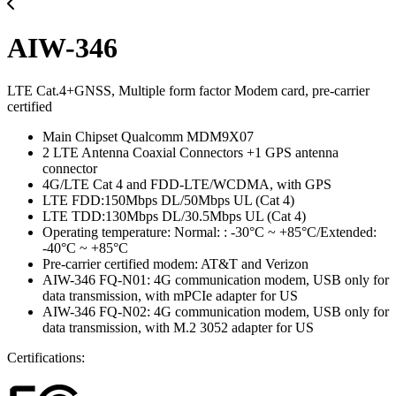
AIW-346
LTE Cat.4+GNSS, Multiple form factor Modem card, pre-carrier
certified
Main Chipset Qualcomm MDM9X07
2 LTE Antenna Coaxial Connectors +1 GPS antenna
connector
4G/LTE Cat 4 and FDD-LTE/WCDMA, with GPS
LTE FDD:150Mbps DL/50Mbps UL (Cat 4)
LTE TDD:130Mbps DL/30.5Mbps UL (Cat 4)
Operating temperature: Normal: : -30°C ~ +85°C/Extended:
-40°C ~ +85°C
Pre-carrier certified modem: AT&T and Verizon
AIW-346 FQ-N01: 4G communication modem, USB only for
data transmission, with mPCIe adapter for US
AIW-346 FQ-N02: 4G communication modem, USB only for
data transmission, with M.2 3052 adapter for US
Certifications: