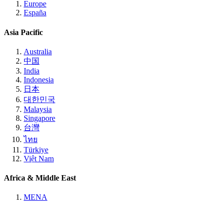
Europe
España
Asia Pacific
Australia
中国
India
Indonesia
日本
대한민국
Malaysia
Singapore
台灣
ไทย
Türkiye
Việt Nam
Africa & Middle East
MENA