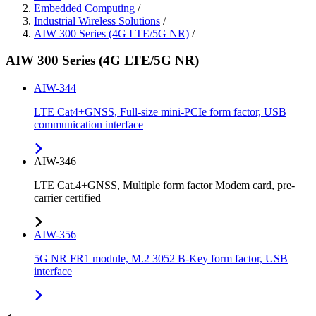
Embedded Computing
/
Industrial Wireless Solutions
/
AIW 300 Series (4G LTE/5G NR)
/
AIW 300 Series (4G LTE/5G NR)
AIW-344
LTE Cat4+GNSS, Full-size mini-PCIe form factor, USB
communication interface
AIW-346
LTE Cat.4+GNSS, Multiple form factor Modem card, pre-
carrier certified
AIW-356
5G NR FR1 module, M.2 3052 B-Key form factor, USB
interface