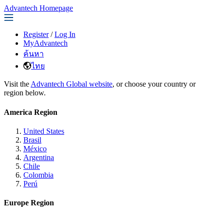
Advantech Homepage
Register
/
Log In
MyAdvantech
ค้นหา
ไทย
Visit the
Advantech Global website
, or choose your country or
region below.
America Region
United States
Brasil
México
Argentina
Chile
Colombia
Perú
Europe Region