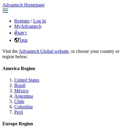
Advantech Homepage
Register
/
Log In
MyAdvantech
ค้นหา
ไทย
Visit the
Advantech Global website
, or choose your country or
region below.
America Region
United States
Brasil
México
Argentina
Chile
Colombia
Perú
Europe Region