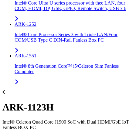
Intel® Core Ultra U series processor with thee LAN, four
COM, HDMI, DP, GbE, GPIO, Remote Switch, USB x 6
ARK-1252
Intel® Core Processor Series 3 with Triple LAN/Four
COM/USB Type C DIN-Rail Fanless Box PC
ARK-1551
Intel® 8th Generation Core™ i5/Celeron Slim Fanless
Computer
ARK-1123H
Intel® Celeron Quad Core J1900 SoC with Dual HDMI/GbE IoT
Fanless BOX PC