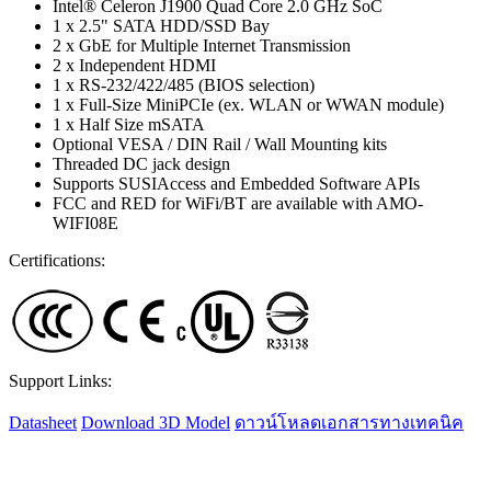
Intel® Celeron J1900 Quad Core 2.0 GHz SoC
1 x 2.5" SATA HDD/SSD Bay
2 x GbE for Multiple Internet Transmission
2 x Independent HDMI
1 x RS-232/422/485 (BIOS selection)
1 x Full-Size MiniPCIe (ex. WLAN or WWAN module)
1 x Half Size mSATA
Optional VESA / DIN Rail / Wall Mounting kits
Threaded DC jack design
Supports SUSIAccess and Embedded Software APIs
FCC and RED for WiFi/BT are available with AMO-
WIFI08E
Certifications:
Support Links:
Datasheet
Download 3D Model
ดาวน์โหลดเอกสารทางเทคนิค