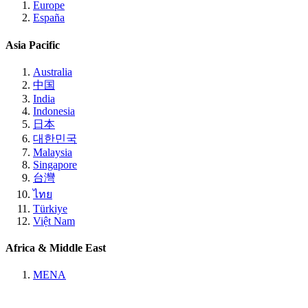
Europe
España
Asia Pacific
Australia
中国
India
Indonesia
日本
대한민국
Malaysia
Singapore
台灣
ไทย
Türkiye
Việt Nam
Africa & Middle East
MENA