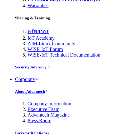
Warranties
Sharing & Training
ทรัพยากร
IoT Academy
AIM-Linux Community
WISE-IoT Forum
WISE-IoT Technical Documentation
Security Advisory
Corporate
About Advantech
Company Information
Executive Team
Advantech Magazine
Press Room
Investor Relations