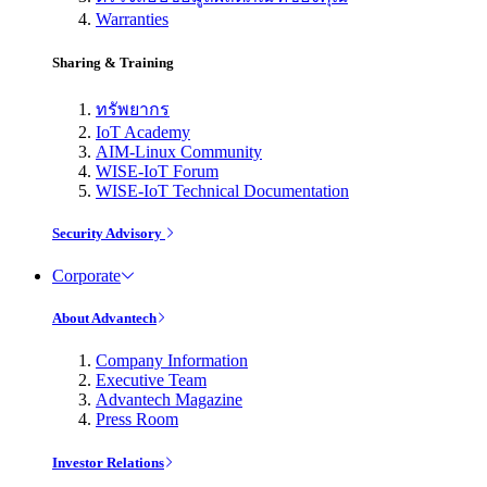
Warranties
Sharing & Training
ทรัพยากร
IoT Academy
AIM-Linux Community
WISE-IoT Forum
WISE-IoT Technical Documentation
Security Advisory
Corporate
About Advantech
Company Information
Executive Team
Advantech Magazine
Press Room
Investor Relations