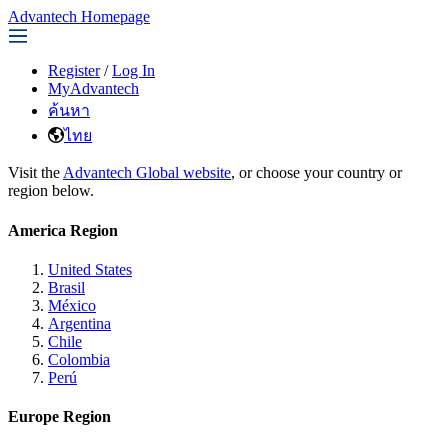
Advantech Homepage
Register
/
Log In
MyAdvantech
ค้นหา
ไทย
Visit the
Advantech Global website
, or choose your country or
region below.
America Region
United States
Brasil
México
Argentina
Chile
Colombia
Perú
Europe Region