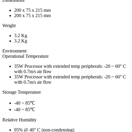
Dimensions
200 x 75 x 215 mm
200 x 75 x 215 mm
Weight
3.2 Kg
3.2 Kg
Environment
Operational Temperature
35W Processor with extended temp peripherals: -20 ~ 60° C
with 0.7m/s air flow
35W Processor with extended temp peripherals: -20 ~ 60° C
with 0.7m/s air flow
Storage Temperature
-40 ~ 85℃
-40 ~ 85℃
Relative Humidity
95% @ 40° C (non-condensing)