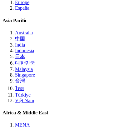
Europe
España
Asia Pacific
Australia
中国
India
Indonesia
日本
대한민국
Malaysia
Singapore
台灣
ไทย
Türkiye
Việt Nam
Africa & Middle East
MENA