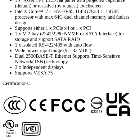
15" XGA TFT LCD flat panel with projected capacitive
(default) or resistive (by reuqest) touchscreen
Intel® Core™ i7-1185G7E/i5-1145G7E/i3-1115G4E
processor with max 64G dual channel memory and fanless
design
Supports either 1 x PCIe x4 or 1 x PCI
1 x M.2 bay (2242/2280 NVME or SATA Interface) for
storage and support SATA RAID
1 x isolated RS-422/485 with auto flow
Wide power input range (9 ~ 32 VDC)
Dual 2500BASE-T Ethernet Supports Time-Sensitive
Network(TSN) technology
3 x Independent displays
Supports VESA 75
Certifications: