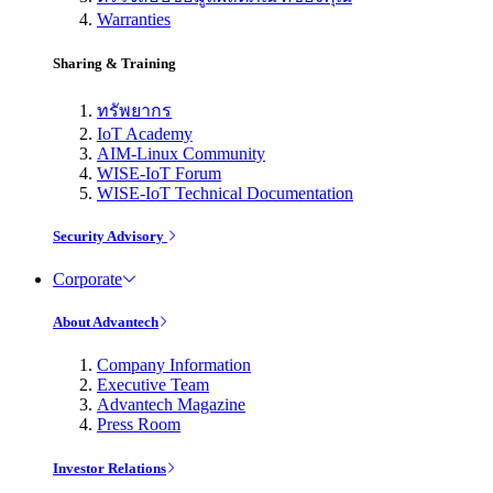
Warranties
Sharing & Training
ทรัพยากร
IoT Academy
AIM-Linux Community
WISE-IoT Forum
WISE-IoT Technical Documentation
Security Advisory
Corporate
About Advantech
Company Information
Executive Team
Advantech Magazine
Press Room
Investor Relations