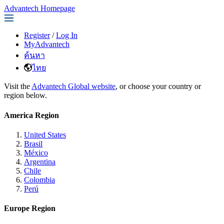
Advantech Homepage
Register
/
Log In
MyAdvantech
ค้นหา
ไทย
Visit the
Advantech Global website
, or choose your country or
region below.
America Region
United States
Brasil
México
Argentina
Chile
Colombia
Perú
Europe Region