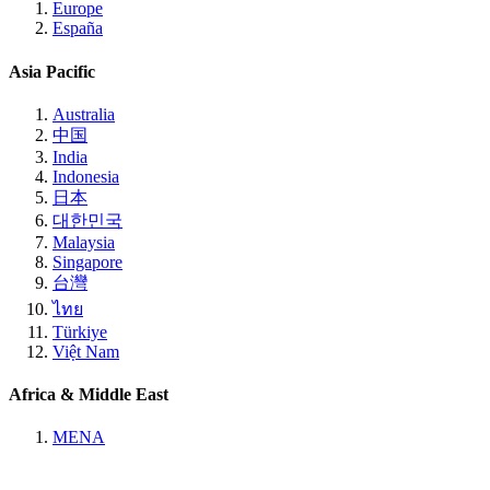
Europe
España
Asia Pacific
Australia
中国
India
Indonesia
日本
대한민국
Malaysia
Singapore
台灣
ไทย
Türkiye
Việt Nam
Africa & Middle East
MENA