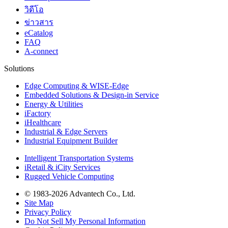
วิดีโอ
ข่าวสาร
eCatalog
FAQ
A-connect
Solutions
Edge Computing & WISE-Edge
Embedded Solutions & Design-in Service
Energy & Utilities
iFactory
iHealthcare
Industrial & Edge Servers
Industrial Equipment Builder
Intelligent Transportation Systems
iRetail & iCity Services
Rugged Vehicle Computing
© 1983-2026 Advantech Co., Ltd.
Site Map
Privacy Policy
Do Not Sell My Personal Information