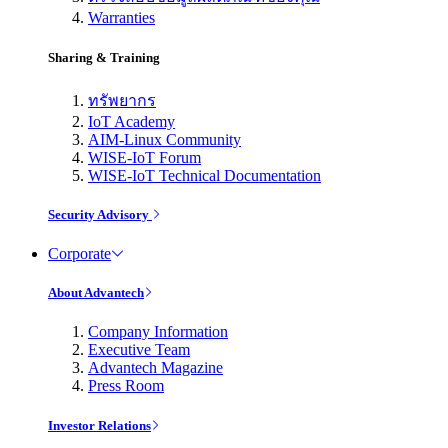
Warranties
Sharing & Training
ทรัพยากร
IoT Academy
AIM-Linux Community
WISE-IoT Forum
WISE-IoT Technical Documentation
Security Advisory
Corporate
About Advantech
Company Information
Executive Team
Advantech Magazine
Press Room
Investor Relations