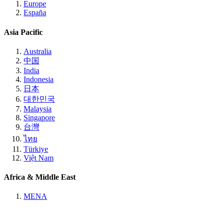
Europe
España
Asia Pacific
Australia
中国
India
Indonesia
日本
대한민국
Malaysia
Singapore
台灣
ไทย
Türkiye
Việt Nam
Africa & Middle East
MENA