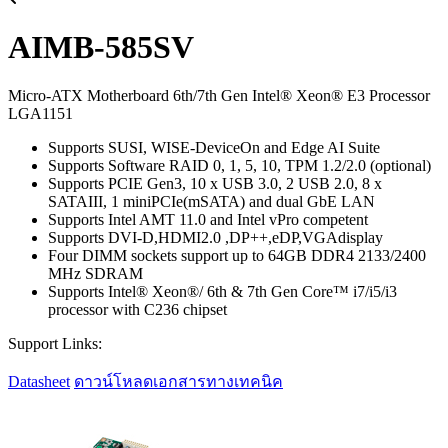
AIMB-585SV
Micro-ATX Motherboard 6th/7th Gen Intel® Xeon® E3 Processor
LGA1151
Supports SUSI, WISE-DeviceOn and Edge AI Suite
Supports Software RAID 0, 1, 5, 10, TPM 1.2/2.0 (optional)
Supports PCIE Gen3, 10 x USB 3.0, 2 USB 2.0, 8 x
SATAIII, 1 miniPCIe(mSATA) and dual GbE LAN
Supports Intel AMT 11.0 and Intel vPro competent
Supports DVI-D,HDMI2.0 ,DP++,eDP,VGAdisplay
Four DIMM sockets support up to 64GB DDR4 2133/2400
MHz SDRAM
Supports Intel® Xeon®/ 6th & 7th Gen Core™ i7/i5/i3
processor with C236 chipset
Support Links:
Datasheet
ดาวน์โหลดเอกสารทางเทคนิค