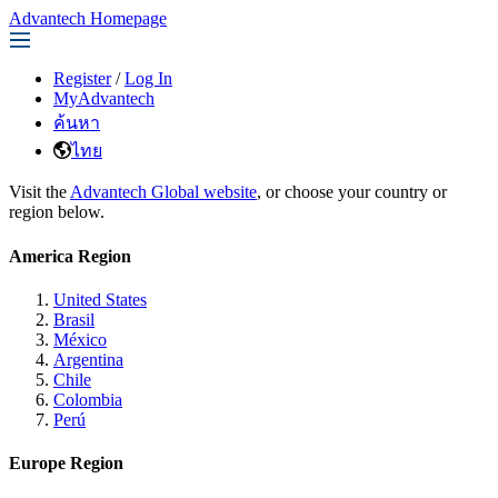
Advantech Homepage
Register
/
Log In
MyAdvantech
ค้นหา
ไทย
Visit the
Advantech Global website
, or choose your country or
region below.
America Region
United States
Brasil
México
Argentina
Chile
Colombia
Perú
Europe Region