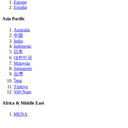
Europe
España
Asia Pacific
Australia
中国
India
Indonesia
日本
대한민국
Malaysia
Singapore
台灣
ไทย
Türkiye
Việt Nam
Africa & Middle East
MENA