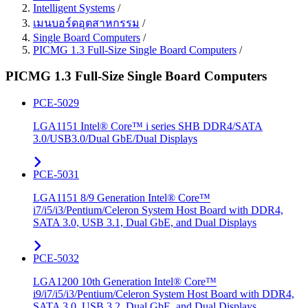
Intelligent Systems
/
เมนบอร์ดอุตสาหกรรม
/
Single Board Computers
/
PICMG 1.3 Full-Size Single Board Computers
/
PICMG 1.3 Full-Size Single Board Computers
PCE-5029
LGA1151 Intel® Core™ i series SHB DDR4/SATA
3.0/USB3.0/Dual GbE/Dual Displays
PCE-5031
LGA1151 8/9 Generation Intel® Core™
i7/i5/i3/Pentium/Celeron System Host Board with DDR4,
SATA 3.0, USB 3.1, Dual GbE, and Dual Displays
PCE-5032
LGA1200 10th Generation Intel® Core™
i9/i7/i5/i3/Pentium/Celeron System Host Board with DDR4,
SATA 3.0, USB 3.2, Dual GbE, and Dual Displays