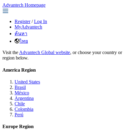
Advantech Homepage
Register
/
Log In
MyAdvantech
ค้นหา
ไทย
Visit the
Advantech Global website
, or choose your country or
region below.
America Region
United States
Brasil
México
Argentina
Chile
Colombia
Perú
Europe Region