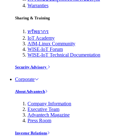
Warranties
Sharing & Training
ทรัพยากร
IoT Academy
AIM-Linux Community
WISE-IoT Forum
WISE-IoT Technical Documentation
Security Advisory
Corporate
About Advantech
Company Information
Executive Team
Advantech Magazine
Press Room
Investor Relations