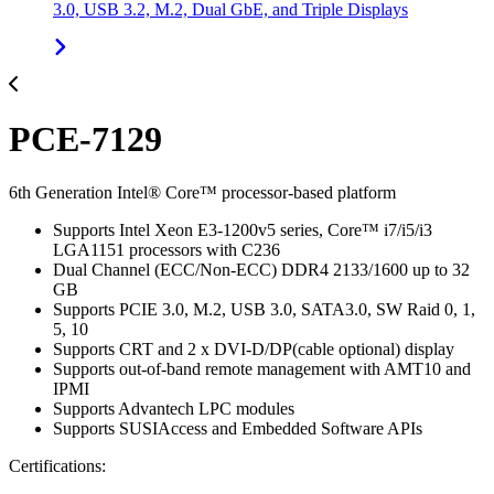
3.0, USB 3.2, M.2, Dual GbE, and Triple Displays
PCE-7129
6th Generation Intel® Core™ processor-based platform
Supports Intel Xeon E3-1200v5 series, Core™ i7/i5/i3
LGA1151 processors with C236
Dual Channel (ECC/Non-ECC) DDR4 2133/1600 up to 32
GB
Supports PCIE 3.0, M.2, USB 3.0, SATA3.0, SW Raid 0, 1,
5, 10
Supports CRT and 2 x DVI-D/DP(cable optional) display
Supports out-of-band remote management with AMT10 and
IPMI
Supports Advantech LPC modules
Supports SUSIAccess and Embedded Software APIs
Certifications: