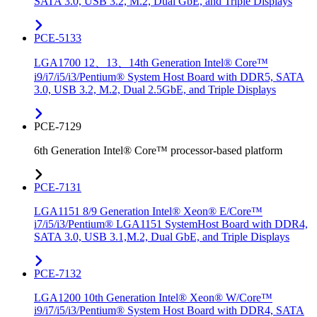
SATA 3.0, USB 3.2, M.2, Dual GbE, and Triple Displays
PCE-5133
LGA1700 12、13、14th Generation Intel® Core™
i9/i7/i5/i3/Pentium® System Host Board with DDR5, SATA
3.0, USB 3.2, M.2, Dual 2.5GbE, and Triple Displays
PCE-7129
6th Generation Intel® Core™ processor-based platform
PCE-7131
LGA1151 8/9 Generation Intel® Xeon® E/Core™
i7/i5/i3/Pentium® LGA1151 SystemHost Board with DDR4,
SATA 3.0, USB 3.1,M.2, Dual GbE, and Triple Displays
PCE-7132
LGA1200 10th Generation Intel® Xeon® W/Core™
i9/i7/i5/i3/Pentium® System Host Board with DDR4, SATA