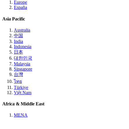
Europe
España
Asia Pacific
Australia
中国
India
Indonesia
日本
대한민국
Malaysia
Singapore
台灣
ไทย
Türkiye
Việt Nam
Africa & Middle East
MENA