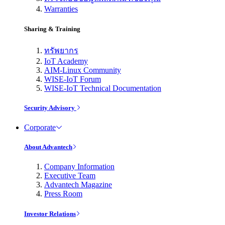
Warranties
Sharing & Training
ทรัพยากร
IoT Academy
AIM-Linux Community
WISE-IoT Forum
WISE-IoT Technical Documentation
Security Advisory
Corporate
About Advantech
Company Information
Executive Team
Advantech Magazine
Press Room
Investor Relations