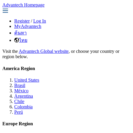
Advantech Homepage
Register
/
Log In
MyAdvantech
ค้นหา
ไทย
Visit the
Advantech Global website
, or choose your country or
region below.
America Region
United States
Brasil
México
Argentina
Chile
Colombia
Perú
Europe Region