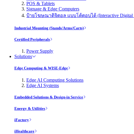
POS & Tablets
Signage & Edge Computers
ป้ายโฆษณาดิจิตอล แบบโต้ตอบได้ (Interactive Digital 
Industrial Mounting (Stands/Arms/Carts)
Certified Peripherals
Power Supply
Solutions
Edge Computing & WISE-Edge
Edge AI Computing Solutions
Edge AI Systems
Embedded Solutions & Design-in Service
Energy & Utilities
iFactory
iHealthcare