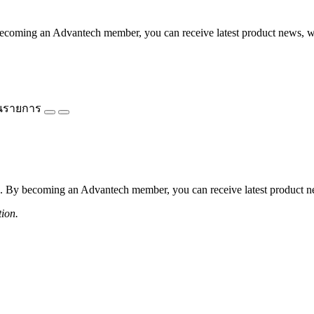
coming an Advantech member, you can receive latest product news, webi
นรายการ
 By becoming an Advantech member, you can receive latest product news
tion.