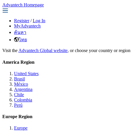
Advantech Homepage
Register
/
Log In
MyAdvantech
ค้นหา
ไทย
Visit the
Advantech Global website
, or choose your country or region
America Region
United States
Brasil
México
Argentina
Chile
Colombia
Perú
Europe Region
Europe