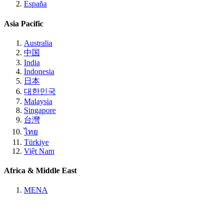
España
Asia Pacific
Australia
中国
India
Indonesia
日本
대한민국
Malaysia
Singapore
台灣
ไทย
Türkiye
Việt Nam
Africa & Middle East
MENA