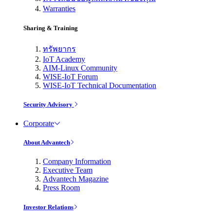
Warranties
Sharing & Training
ทรัพยากร
IoT Academy
AIM-Linux Community
WISE-IoT Forum
WISE-IoT Technical Documentation
Security Advisory
Corporate
About Advantech
Company Information
Executive Team
Advantech Magazine
Press Room
Investor Relations