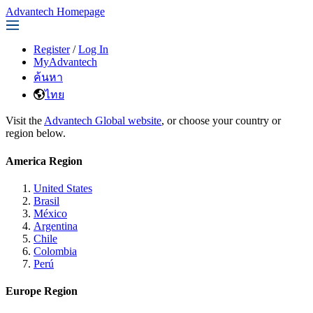
Advantech Homepage
Register
/
Log In
MyAdvantech
ค้นหา
ไทย
Visit the
Advantech Global website
, or choose your country or
region below.
America Region
United States
Brasil
México
Argentina
Chile
Colombia
Perú
Europe Region