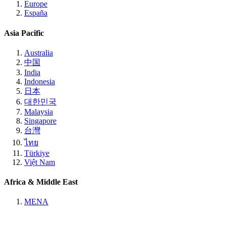
Europe
España
Asia Pacific
Australia
中国
India
Indonesia
日本
대한민국
Malaysia
Singapore
台灣
ไทย
Türkiye
Việt Nam
Africa & Middle East
MENA