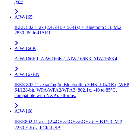
type
AIW-165
IEEE 802.11ax (2.4GHz + 5GHz) + Bluetooth 5.3, M.2
2830, PCIe-UART
AIW-166K
AIW-166K1, AIW-166K2, AIW-166K3, AIW-166K4
AIW-167BN
IEEE 802.11 ax/ac/b/g/n, Bluetooth 5.3 HS, 1Tx/1Rx, WEP
64/128-bit, WPA/WPA2/WPA3, 802.1x, -40 to 85°C,
compatible with NXP platforms.
AIW-168
IEEE802.11 ax （2.4GHz/5GHz/6GHz）+ BT5.3, M.2
2230 E Key, PCIe-USB