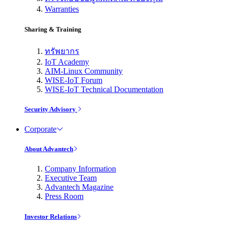
Warranties
Sharing & Training
ทรัพยากร
IoT Academy
AIM-Linux Community
WISE-IoT Forum
WISE-IoT Technical Documentation
Security Advisory
Corporate
About Advantech
Company Information
Executive Team
Advantech Magazine
Press Room
Investor Relations