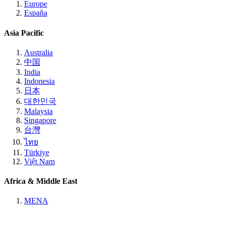
Europe
España
Asia Pacific
Australia
中国
India
Indonesia
日本
대한민국
Malaysia
Singapore
台灣
ไทย
Türkiye
Việt Nam
Africa & Middle East
MENA