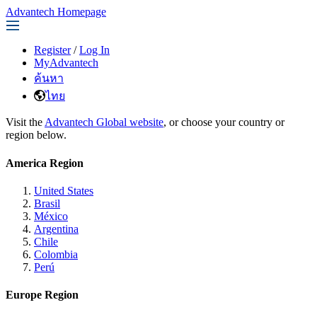
Advantech Homepage
Register
/
Log In
MyAdvantech
ค้นหา
ไทย
Visit the
Advantech Global website
, or choose your country or
region below.
America Region
United States
Brasil
México
Argentina
Chile
Colombia
Perú
Europe Region