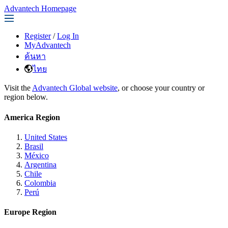
Advantech Homepage
Register
/
Log In
MyAdvantech
ค้นหา
ไทย
Visit the
Advantech Global website
, or choose your country or
region below.
America Region
United States
Brasil
México
Argentina
Chile
Colombia
Perú
Europe Region