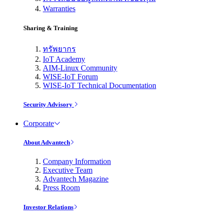
Warranties
Sharing & Training
ทรัพยากร
IoT Academy
AIM-Linux Community
WISE-IoT Forum
WISE-IoT Technical Documentation
Security Advisory
Corporate
About Advantech
Company Information
Executive Team
Advantech Magazine
Press Room
Investor Relations