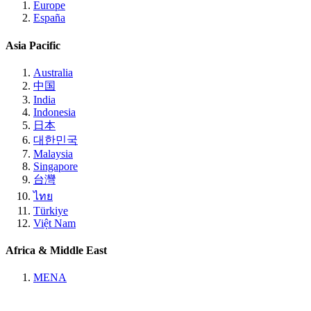
Europe
España
Asia Pacific
Australia
中国
India
Indonesia
日本
대한민국
Malaysia
Singapore
台灣
ไทย
Türkiye
Việt Nam
Africa & Middle East
MENA