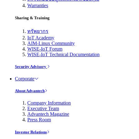
Warranties
Sharing & Training
ทรัพยากร
IoT Academy
AIM-Linux Community
WISE-IoT Forum
WISE-IoT Technical Documentation
Security Advisory
Corporate
About Advantech
Company Information
Executive Team
Advantech Magazine
Press Room
Investor Relations