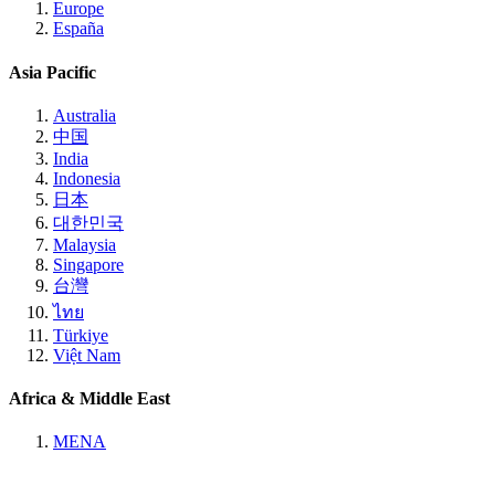
Europe
España
Asia Pacific
Australia
中国
India
Indonesia
日本
대한민국
Malaysia
Singapore
台灣
ไทย
Türkiye
Việt Nam
Africa & Middle East
MENA