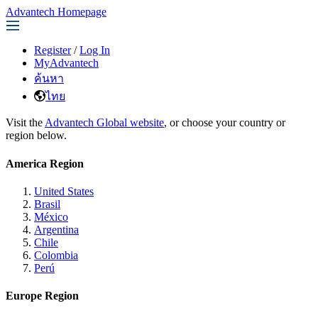
Advantech Homepage
Register
/
Log In
MyAdvantech
ค้นหา
ไทย
Visit the
Advantech Global website
, or choose your country or
region below.
America Region
United States
Brasil
México
Argentina
Chile
Colombia
Perú
Europe Region