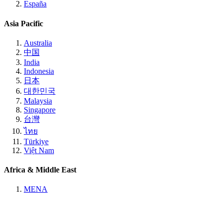
España
Asia Pacific
Australia
中国
India
Indonesia
日本
대한민국
Malaysia
Singapore
台灣
ไทย
Türkiye
Việt Nam
Africa & Middle East
MENA