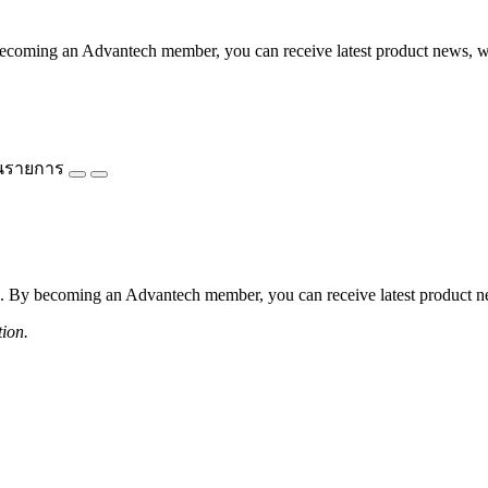
coming an Advantech member, you can receive latest product news, webi
นรายการ
 By becoming an Advantech member, you can receive latest product news
tion.