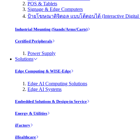
POS & Tablets
Signage & Edge Computers
ป้ายโฆษณาดิจิตอล แบบโต้ตอบได้ (Interactive Digital 
Industrial Mounting (Stands/Arms/Carts)
Certified Peripherals
Power Supply
Solutions
Edge Computing & WISE-Edge
Edge AI Computing Solutions
Edge AI Systems
Embedded Solutions & Design-in Service
Energy & Utilities
iFactory
iHealthcare