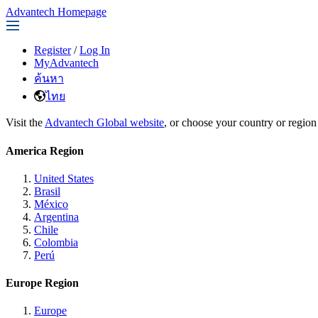
Advantech Homepage
Register
/
Log In
MyAdvantech
ค้นหา
ไทย
Visit the
Advantech Global website
, or choose your country or region
America Region
United States
Brasil
México
Argentina
Chile
Colombia
Perú
Europe Region
Europe