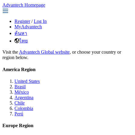
Advantech Homepage
Register
/
Log In
MyAdvantech
ค้นหา
ไทย
Visit the
Advantech Global website
, or choose your country or
region below.
America Region
United States
Brasil
México
Argentina
Chile
Colombia
Perú
Europe Region