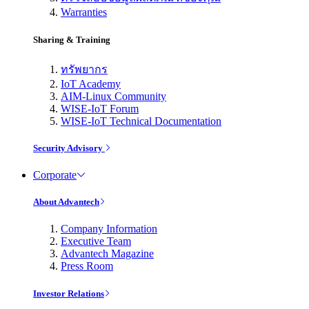
Warranties
Sharing & Training
ทรัพยากร
IoT Academy
AIM-Linux Community
WISE-IoT Forum
WISE-IoT Technical Documentation
Security Advisory
Corporate
About Advantech
Company Information
Executive Team
Advantech Magazine
Press Room
Investor Relations