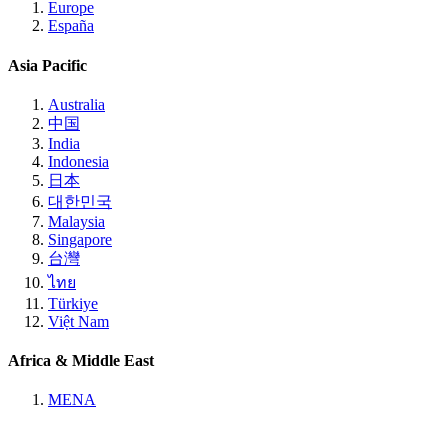
Europe
España
Asia Pacific
Australia
中国
India
Indonesia
日本
대한민국
Malaysia
Singapore
台灣
ไทย
Türkiye
Việt Nam
Africa & Middle East
MENA